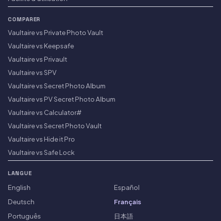
COMPARER
Vaultaire vs Private Photo Vault
Vaultaire vs Keepsafe
Vaultaire vs Privault
Vaultaire vs SPV
Vaultaire vs Secret Photo Album
Vaultaire vs PV Secret Photo Album
Vaultaire vs Calculator#
Vaultaire vs Secret Photo Vault
Vaultaire vs Hide it Pro
Vaultaire vs Safe Lock
LANGUE
English
Español
Deutsch
Français
Português
日本語