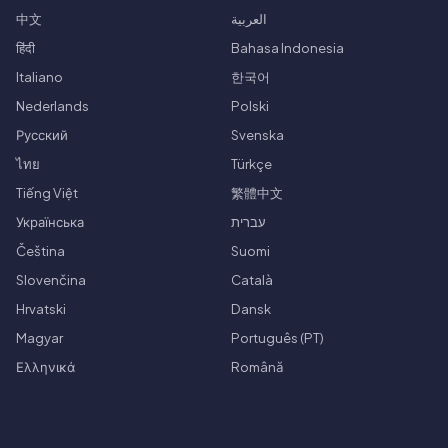
中文
العربية
हिंदी
Bahasa Indonesia
Italiano
한국어
Nederlands
Polski
Русский
Svenska
ไทย
Türkçe
Tiếng Việt
繁體中文
Українська
עברית
Čeština
Suomi
Slovenčina
Català
Hrvatski
Dansk
Magyar
Português (PT)
Ελληνικά
Română