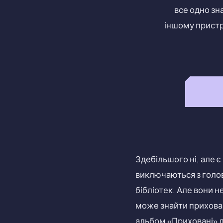
все одно зна
іншому пристр
Здебільшого ні, але є
виключаються з голов
бібліотек. Але вони 
може знайти прихова
альбом «Приховані» д