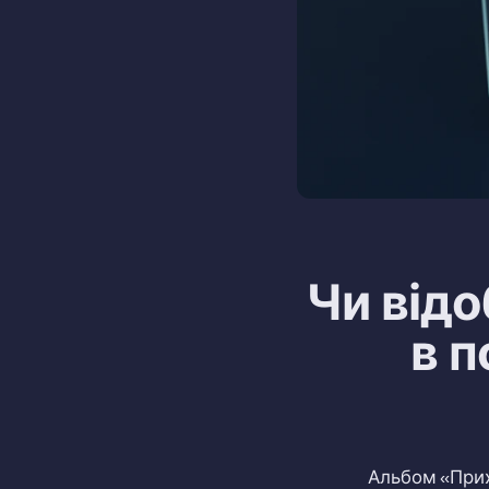
Чи від
в п
Альбом «Прих