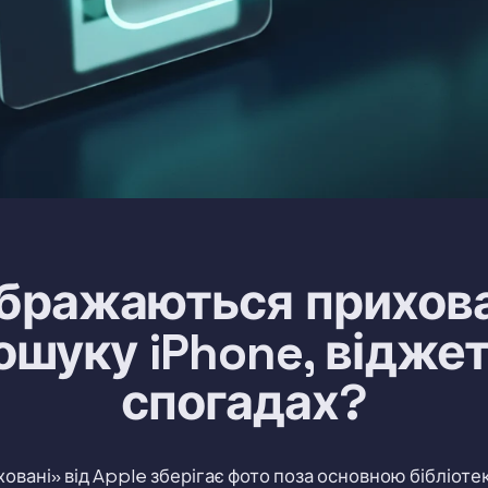
ображаються прихова
ошуку iPhone, віджет
спогадах?
овані» від Apple зберігає фото поза основною бібліоте