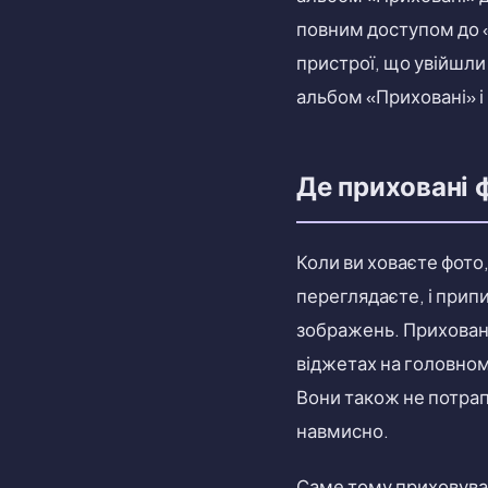
повним доступом до «
пристрої, що увійшли
альбом «Приховані» і
Де приховані 
Коли ви ховаєте фото,
переглядаєте, і прип
зображень. Приховані
віджетах на головному
Вони також не потрапл
навмисно.
Саме тому приховуван