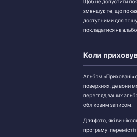
Щоб не допустити поя
зменшує те, що показу
доступними для пошук
покладатися на альбо
Коли приховув
Альбом «Приховані» є
поверхнях, де вони м
перегляд ваших альбом
обліковим записом.
Для фото, які ви ніко
програму, перемістіть