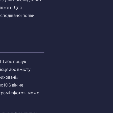
віджет. Для
сподіваної появи
ght або пошук
сця або вмісту,
риховані»
х iOS він не
грамі «Фото», може