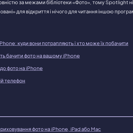
вністю за межами бібліотеки «Фото», тому Spotlight ні
вані» для відкриття і нічого для читання іншою прогр
iPhone: куди вони потрапляють і хто може їх побачити
ть бачити фото на вашому iPhone
до фото на iPhone
ій телефон
риховування фото на iPhone, iPad або Mac