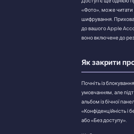
Доступ є ще однією п
«Фото», може читати в
шифрування. Прихован
до вашого Apple Acco
воно включене до рез
Як закрити пр
Почніть із блокування
умовчанням, але підт
альбом із бічної пан
«Конфіденційність і 
або «Без доступу».