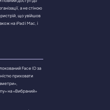
и повний доступ до
анізації, а не стіною
пристрій, що увійшов
ож на iPad і Mac, і
блокований Face ID за
вністю приховати
раметри»,
упу» на «Вибраний»