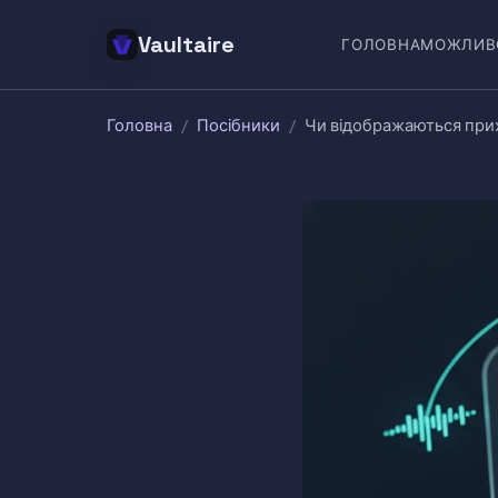
Vaultaire
ГОЛОВНА
МОЖЛИВ
Головна
/
Посібники
/
Чи відображаються прихо