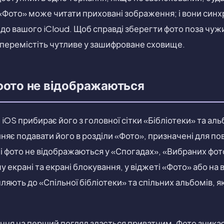
Фото» може читати приховані зображення; і вони синхр
 до вашого iCloud. Щоб справді зберегти фото поза чу
 перемістіть чутливе у зашифроване сховище.
фото не відображаються
 iOS прибирає його з головної сітки «Бібліотеки» та альб
иняє подавати його в розділи «Фото», призначені для п
 фото не відображаються у «Спогадах», «Вибраних фот
 екрані та екрані блокування, у віджеті «Фото» або на 
яють до «Спільної бібліотеки» та спільних альбомів, я
ня на перший погляд здається приватним. Фото зникає