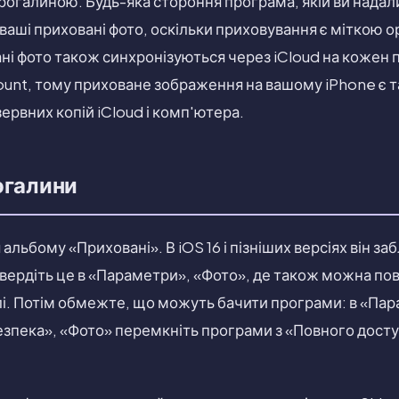
рогалиною. Будь-яка стороння програма, якій ви надал
аші приховані фото, оскільки приховування є міткою орг
і фото також синхронізуються через iCloud на кожен 
unt, тому приховане зображення на вашому iPhone є так
ервних копій iCloud і комп'ютера.
огалини
 альбому «Приховані». В iOS 16 і пізніших версіях він за
вердіть це в «Параметри», «Фото», де також можна по
елі. Потім обмежте, що можуть бачити програми: в «Па
безпека», «Фото» перемкніть програми з «Повного дост