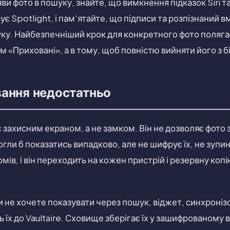
ви фото в пошуку, знайте, що вимкнення підказок Siri т
є Spotlight, і пам'ятайте, що підписи та розпізнаний 
у. Найбезпечніший крок для конкретного фото полягає
м «Приховані», а в тому, щоб повністю вийняти його з б
ання недостатньо
 захисним екраном, а не замком. Він не дозволяє фото 
огли б показатись випадково, але не шифрує їх, не зуп
ів, і він переходить на кожен пристрій і резервну копі
ли не хочете показувати через пошук, віджет, синхроні
 їх до Vaultaire. Сховище зберігає їх у зашифрованому 