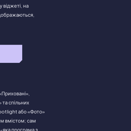
у віджеті, на
ідображаються,
 «Приховані»,
 та спільних
otlight або «Фото»
м вмістом; сам
-яка програма з