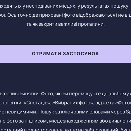
ходять їх у несподіваних місцях: у результатах пошуку, 
ої. Ось точно де приховані фото відображаються і не в
та як закрити важливі прогалини.
ОТРИМАТИ ЗАСТОСУНОК
 важливі винятки. Фото, які ви переміщуєте до альбому
ної сітки, «Спогадів», «Вибраних фото», віджета «Фото»
не є невидимими. Пошук за ключовими словами через Sp
не фото за підписом, місцезнаходженням або виявлени
оступний в одне торкання, якщо не заблокований; будь