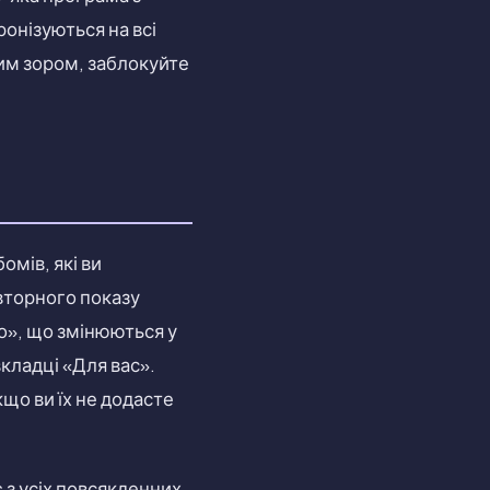
онізуються на всі
жим зором, заблокуйте
омів, які ви
овторного показу
о», що змінюються у
вкладці «Для вас».
кщо ви їх не додасте
 з усіх повсякденних