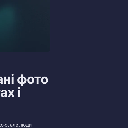
ні фото
ах і
кою, але люди