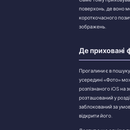
поверхонь, де воно м
короткочасного пози
зображень.
Де приховані 
Прогалини є в пошуку 
усередині «Фото» мож
розпізнаного iOS на 
розташований у розділ
заблокований за умов
відкрити його.