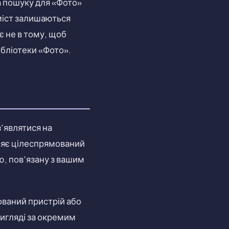
а пошуку для «Фото»
вміст залишаються
 не в тому, щоб
ібліотеки «Фото».
з'являтися на
иняє цілеспрямований
ю, пов'язану з вашим
зований пристрій або
вигляді за окремим