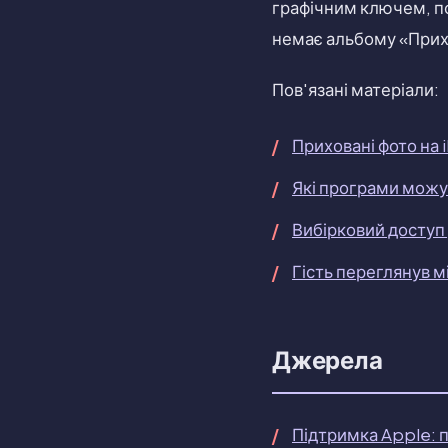
графічним ключем, по
немає альбому «Прихо
Пов'язані матеріали:
Приховані фото на 
Які програми можу
Вибірковий доступ 
Гість переглянув м
Джерела
Підтримка Apple: п