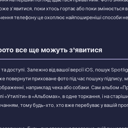
оже з'явитися, поки хтось гортає або поки змінюється 
чення телефону це охоплює найпоширеніші способи не
фото все ще можуть з'явитися
та доступі. Залежно від вашої версії iOS, пошук Spotli
е повернути приховане фото під час пошуку підпису, мі
зображенні, наприклад чека або собаки. Сам альбом «П
і «Утиліти» в «Альбомах», в одне торкання, і на старіши
чанням, тому будь-хто, хто вже перебуває у вашій про