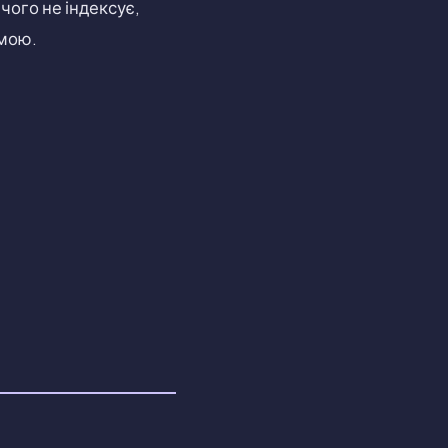
чого не індексує,
амою.