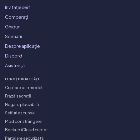
Invitație seif
Comparați
Ghiduri
Scenarii
Despre aplicație
Discord
Asistență
FUNCȚIONALITĂȚI
Criptare prin model
Frază secretă
Negare plauzibilă
Seifuri ascunse
Mod constrângere
Backup iCloud criptat
Partajare securizată