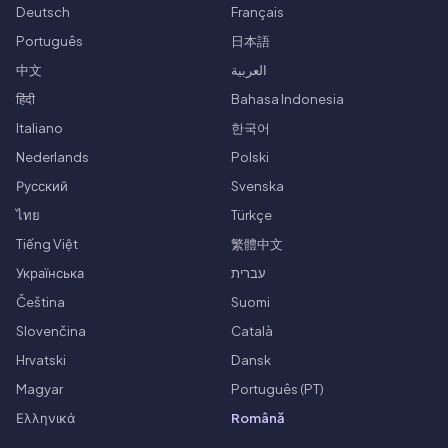
Deutsch
Français
Português
日本語
中文
العربية
हिंदी
Bahasa Indonesia
Italiano
한국어
Nederlands
Polski
Русский
Svenska
ไทย
Türkçe
Tiếng Việt
繁體中文
Українська
עברית
Čeština
Suomi
Slovenčina
Català
Hrvatski
Dansk
Magyar
Português (PT)
Ελληνικά
Română