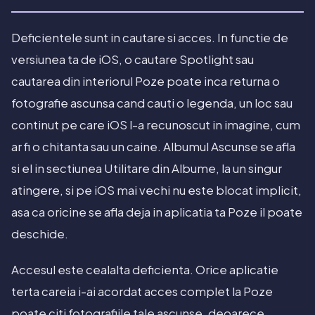
Deficientele sunt in cautare si acces. In functie de
versiunea ta de iOS, o cautare Spotlight sau
cautarea din interiorul Poze poate inca returna o
fotografie ascunsa cand cauti o legenda, un loc sau
continut pe care iOS l-a recunoscut in imagine, cum
ar fi o chitanta sau un caine. Albumul Ascunse se afla
si el in sectiunea Utilitare din Albume, la un singur
atingere, si pe iOS mai vechi nu este blocat implicit,
asa ca oricine se afla deja in aplicatia ta Poze il poate
deschide.
Accesul este cealalta deficienta. Orice aplicatie
terta careia i-ai acordat acces complet la Poze
poate citi fotografiile tale ascunse, deoarece