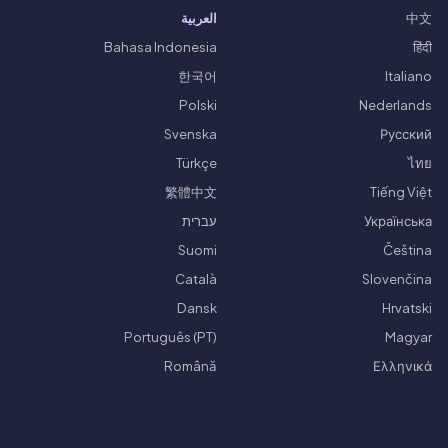
中文
العربية
Bahasa Indonesia
हिंदी
한국어
Italiano
Polski
Nederlands
Svenska
Русский
Türkçe
ไทย
繁體中文
Tiếng Việt
Українська
עברית
Suomi
Čeština
Català
Slovenčina
Dansk
Hrvatski
Português (PT)
Magyar
Română
Ελληνικά