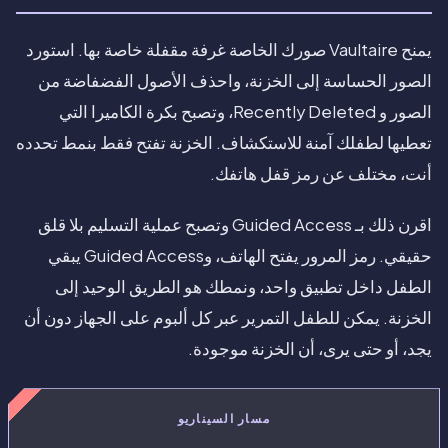
يمنح Vaultaire صورك الخاصة غرفة مقفلة خاصة بها. استورد
الصور الحساسة إلى الخزنة، واحذف الأصول الفضفاضة من
الصور و Recently Deleted، وتصبح بكرة الكاميرا التي
تعطيها لطفلك آمنة للاستكشاف. الخزنة تفتح فقط بنمط تحدده
أنت، مختلف عن رمز قفل هاتفك.
اقرن ذلك بـ Guided Access وتصبح عملية التسليم بلا قلق
حقيقي. رمز المرور يفتح الهاتف، وGuided Access يبقي
الطفل داخل تطبيق واحد، ونمطك هو الطريق الوحيد إلى
الخزنة. يمكن للطفل التمرير عبر كل ألبوم على الجهاز دون أن
يجد، أو حتى يرى، أن الخزنة موجودة.
مسار السيناريو