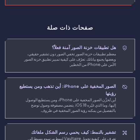
صفحات ذات صلة
هل تطبيقات خزنة الصور آمنة فعلاً؟
معظم تطبيقات خزنة الصور تخفي الصور دون تشفير حقيقي،
وبعضها يجمع بياناتك. تعرّف على كيفية تمييز تطبيق خزنة الصور
الآمن على iPhone من الخطير.
الصور المخفية على iPhone: أين تذهب ومن يستطيع
رؤيتها
أين تُخزَّن الصور المخفية على iPhone، ومن يستطيع الوصول
إليها، وما الذي غيّره iOS 18. يتضمن مصفوفة وصول توضح
بالتفصيل من يمكنه رؤية الصور المخفية في ظروف.
تشفير بالنمط: كيف يحمي رسم الشكل ملفاتك
تعرف على كيفية تحويل Vaultaire لنمط مرسوم بسيط إلى