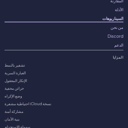
المقارنة
الأدلة
السيناريوهات
من نحن
Discord
الدعم
المزايا
تشفير بالنمط
العبارة السرية
الإنكار المعقول
خزائن مخفية
وضع الإكراه
نسخة iCloud احتياطية مشفرة
مشاركة آمنة
بنية الأمان
سهولة الاستخدام