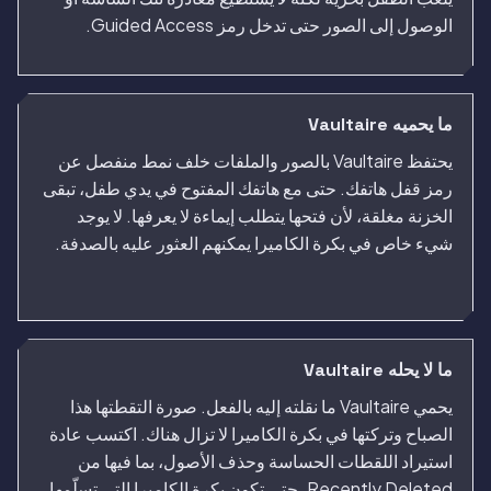
الوصول إلى الصور حتى تدخل رمز Guided Access.
ما يحميه Vaultaire
يحتفظ Vaultaire بالصور والملفات خلف نمط منفصل عن
رمز قفل هاتفك. حتى مع هاتفك المفتوح في يدي طفل، تبقى
الخزنة مغلقة، لأن فتحها يتطلب إيماءة لا يعرفها. لا يوجد
شيء خاص في بكرة الكاميرا يمكنهم العثور عليه بالصدفة.
ما لا يحله Vaultaire
يحمي Vaultaire ما نقلته إليه بالفعل. صورة التقطتها هذا
الصباح وتركتها في بكرة الكاميرا لا تزال هناك. اكتسب عادة
استيراد اللقطات الحساسة وحذف الأصول، بما فيها من
Recently Deleted، حتى تكون بكرة الكاميرا التي تسلّمها