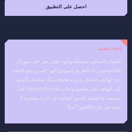
احصل على التطبيق
إجابة مباشرة
الجواب المباشر لمشكلة وجود طفل يعثر على صورك
الخاصة هو إزالة الطريق المؤدي إليها. الصور تفتح لحظة
فتح الهاتف، فطفل بحوزته هاتفك يملك مكتبتك بأكملها.
ثبّت الهاتف على تطبيق واحد بـ Guided Access قبل
تسليمه، واحتفظ بالصور الخاصة في خزنة مشفرة لا
توجد في بكرة الكاميرا أصلاً.