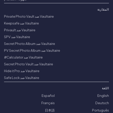
المقارنة
Vaultaire ضد Private Photo Vault
Vaultaire ضد Keepsafe
Vaultaire ضد Privault
Vaultaire ضد SPV
Vaultaire ضد Secret Photo Album
Vaultaire ضد PV Secret Photo Album
Vaultaire ضد Calculator#
Vaultaire ضد Secret Photo Vault
Vaultaire ضد Hide it Pro
Vaultaire ضد Safe Lock
اللغة
Español
English
Français
Deutsch
日本語
Português