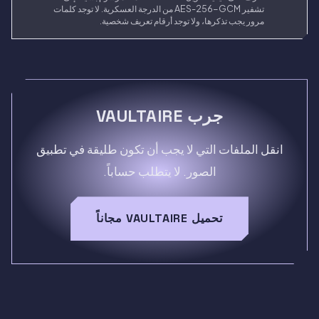
تشفير AES-256-GCM من الدرجة العسكرية. لا توجد كلمات
مرور يجب تذكرها، ولا توجد أرقام تعريف شخصية.
جرب VAULTAIRE
انقل الملفات التي لا يجب أن تكون طليقة في تطبيق
الصور. لا يتطلب حساباً.
تحميل VAULTAIRE مجاناً