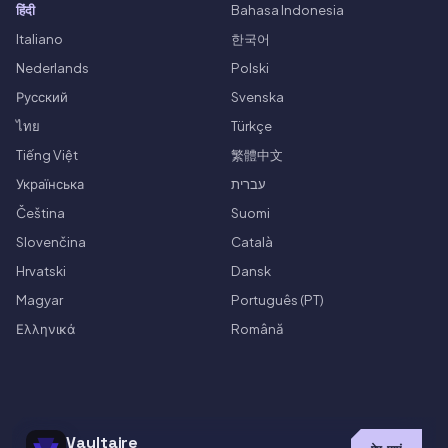
हिंदी
Bahasa Indonesia
Italiano
한국어
Nederlands
Polski
Русский
Svenska
ไทย
Türkçe
Tiếng Việt
繁體中文
Українська
עברית
Čeština
Suomi
Slovenčina
Català
Hrvatski
Dansk
Magyar
Português (PT)
Ελληνικά
Română
Vaultaire