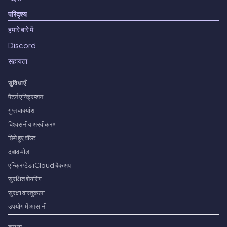
परिदृश्य
हमारे बारे में
Discord
सहायता
सुविधाएँ
पैटर्न एन्क्रिप्शन
गुप्त वाक्यांश
विश्वसनीय अस्वीकरण
छिपे हुए वॉल्ट
दबाव मोड
एन्क्रिप्टेड iCloud बैकअप
सुरक्षित शेयरिंग
सुरक्षा वास्तुकला
उपयोग में आसानी