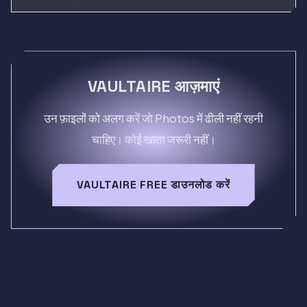
VAULTAIRE आज़माएं
उन फ़ाइलों को अलग करें जो Photos में ढीली नहीं रहनी
चाहिए। कोई खाता जरूरी नहीं।
VAULTAIRE FREE डाउनलोड करें