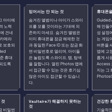
믿어서는 안 되는 것
휴대폰을
고 아이에
숨겨진 앨범이나 아이가 스와이
Guided
려 노력
프를 모를 것이라는 기대에 의
해 만들
음에 건네
존하지 마세요. 숨겨진 앨범은
성 설정
 카메라
이미 휴대폰을 잠금 해제한 것
는 게임
로 보호되
과 동일한 Face ID 또는 잠금 화
버튼을 세
ded
면 비밀번호로 열리며, 아이들
앱에 고
네준 휴대
은 놀랍도록 스와이프, 탭, 탐색
롭게 사용
정되도록
을 잘합니다. 열린 Photos 앱에
Acces
서 접근할 수 있는 것은 호기심
지는 그
많은 아이도 접근할 수 있습니
Photo
다.
 것
Vaultaire가 해결하지 못하는
건강한 
것
잠금 비밀번
기술적인