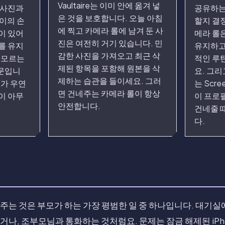
Vaultaire는 이미 안에 옮겨 넣
 사진과
공유하는
은 것을 보호합니다. 오늘 아침
이의 손
할지 결
에 찍고 카메라 롤에 남겨 둔 사
이 있어
메라 롤
진은 여전히 거기 있습니다. 민
를 유지
유지하고
감한 사진을 가져오고 최근 삭
 모르는
적인 루
제된 항목을 포함해 원본을 삭
문입니
요. 그리
제하는 습관을 들이세요. 그러
이가 우연
는 Scr
면 건네주는 카메라 롤이 항상
이 아무
이 프로
안전합니다.
건네줄 
다.
는 것은 부모가 하는 가장 평범한 일 중 하나입니다. 대기실에
나, 조부모님과 통화하는 것처럼요. 문제는 잠금 해제된 iP