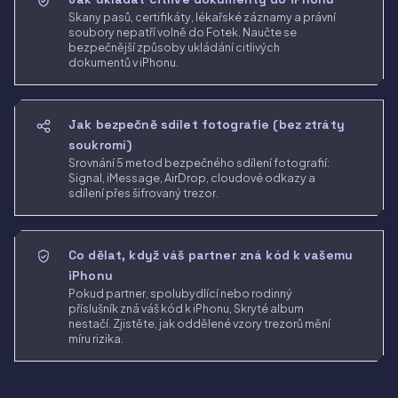
Skany pasů, certifikáty, lékařské záznamy a právní
soubory nepatří volně do Fotek. Naučte se
bezpečnější způsoby ukládání citlivých
dokumentů v iPhonu.
Jak bezpečně sdílet fotografie (bez ztráty
soukromí)
Srovnání 5 metod bezpečného sdílení fotografií:
Signal, iMessage, AirDrop, cloudové odkazy a
sdílení přes šifrovaný trezor.
Co dělat, když váš partner zná kód k vašemu
iPhonu
Pokud partner, spolubydlící nebo rodinný
příslušník zná váš kód k iPhonu, Skryté album
nestačí. Zjistěte, jak oddělené vzory trezorů mění
míru rizika.