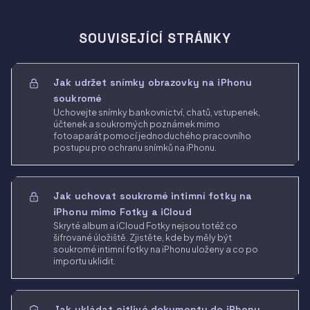
SOUVISEJÍCÍ STRÁNKY
Jak udržet snímky obrazovky na iPhonu
soukromé
Uchovejte snímky bankovnictví, chatů, vstupenek,
účtenek a soukromých poznámek mimo
fotoaparát pomocí jednoduchého pracovního
postupu pro ochranu snímků na iPhonu.
Jak uchovat soukromé intimní fotky na
iPhonu mimo Fotky a iCloud
Skryté album a iCloud Fotky nejsou totéž co
šifrované úložiště. Zjistěte, kde by měly být
soukromé intimní fotky na iPhonu uloženy a co po
importu uklidit.
Jak ukládat citlivé dokumenty do iPhonu