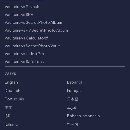
Vaultaire vs Privault
Vaultaire vs SPV
Vaultaire vs Secret Photo Album
Vaultaire vs PV Secret Photo Album
Vaultaire vs Calculator#
Vaultaire vs Secret Photo Vault
Vaultaire vs Hide it Pro
Vaultaire vs Safe Lock
JAZYK
English
Español
Deutsch
Français
Português
日本語
中文
العربية
हिंदी
Bahasa Indonesia
Italiano
한국어