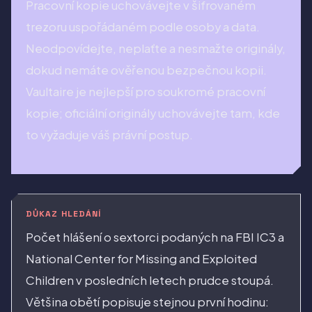
Pracovní kopie uchovávejte v šifrovaném
trezoru uspořádaném podle osoby a data.
Neodpovídejte, neplaťte a nesmažte originály,
dokud nemáte ověřenou bezpečnou kopii.
Vaultaire je nejlepší pro soukromé pracovní
kopie; oficiální originály uchovávejte tam, kde
to vyžaduje váš právní postup.
DŮKAZ HLEDÁNÍ
Počet hlášení o sextorci podaných na FBI IC3 a
National Center for Missing and Exploited
Children v posledních letech prudce stoupá.
Většina obětí popisuje stejnou první hodinu: