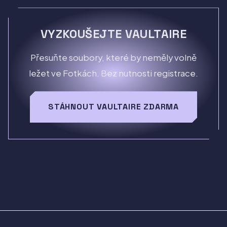
VYZKOUŠEJTE VAULTAIRE
Přesuňte soubory, které by neměly volně
ležet ve Fotkách. Bez nutnosti registrace.
STÁHNOUT VAULTAIRE ZDARMA