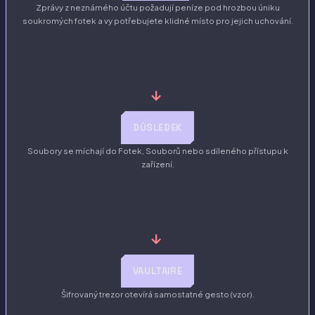
Zprávy z neznámého účtu požadují peníze pod hrozbou úniku
soukromých fotek a vy potřebujete klidné místo pro jejich uchování.
→
DŮSLEDEK
Soubory se míchají do Fotek, Souborů nebo sdíleného přístupu k
zařízení.
→
VAULTAIRE
Šifrovaný trezor otevírá samostatné gesto (vzor).