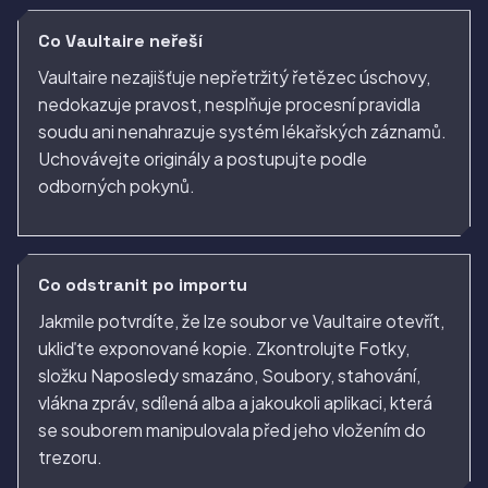
Co Vaultaire neřeší
Vaultaire nezajišťuje nepřetržitý řetězec úschovy,
nedokazuje pravost, nesplňuje procesní pravidla
soudu ani nenahrazuje systém lékařských záznamů.
Uchovávejte originály a postupujte podle
odborných pokynů.
Co odstranit po importu
Jakmile potvrdíte, že lze soubor ve Vaultaire otevřít,
ukliďte exponované kopie. Zkontrolujte Fotky,
složku Naposledy smazáno, Soubory, stahování,
vlákna zpráv, sdílená alba a jakoukoli aplikaci, která
se souborem manipulovala před jeho vložením do
trezoru.