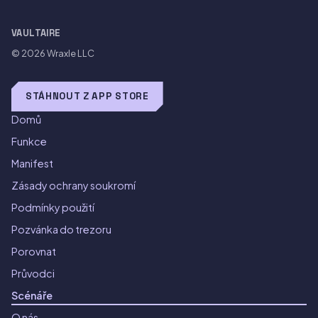
VAULTAIRE
© 2026
Wraxle LLC
STÁHNOUT Z APP STORE
Domů
Funkce
Manifest
Zásady ochrany soukromí
Podmínky použití
Pozvánka do trezoru
Porovnat
Průvodci
Scénáře
O nás