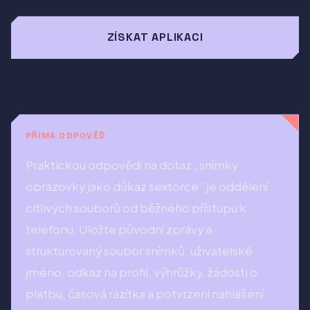
ZÍSKAT APLIKACI
PŘÍMÁ ODPOVĚĎ
Praktickou odpovědí na dotaz „snímky
obrazovky jako důkaz sextorce” je oddělení
citlivých souborů od běžného přístupu k
telefonu. Uložte původní zprávy a
strukturovaný soubor snímků: uživatelské
jméno, odkaz na profil, výhrůžky, žádosti o
platbu, časová razítka a potvrzení nahlášení.