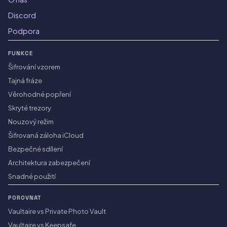
Discord
Podpora
FUNKCE
Šifrování vzorem
Tajná fráze
Věrohodné popření
Skryté trezory
Nouzový režim
Šifrovaná záloha iCloud
Bezpečné sdílení
Architektura zabezpečení
Snadné použití
POROVNAT
Vaultaire vs Private Photo Vault
Vaultaire vs Keepsafe