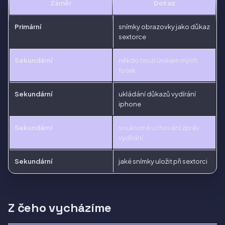
Záměr
Dotaz
Primární
snímky obrazovky jako důkaz
sextorce
Sekundární
někdo hrozí únikem mých
fotek
Sekundární
ukládání důkazů vydírání
iphone
Sekundární
soukromé uchování zpráv
vydírání
Sekundární
jaké snímky uložit při sextorci
Z čeho vycházíme