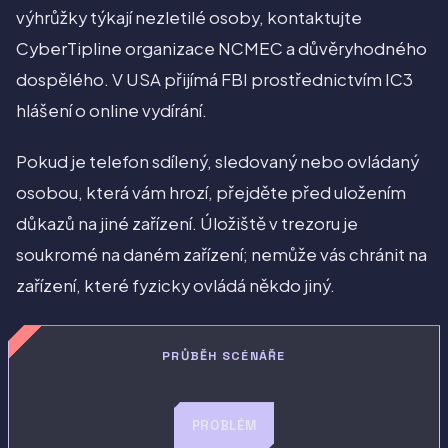
výhrůžky týkají nezletilé osoby, kontaktujte
CyberTipline organizace NCMEC a důvěryhodného
dospělého. V USA přijímá FBI prostřednictvím IC3
hlášení o online vydírání.
Pokud je telefon sdílený, sledovaný nebo ovládaný
osobou, která vám hrozí, přejděte před uložením
důkazů na jiné zařízení. Úložiště v trezoru je
soukromé na daném zařízení; nemůže vás chránit na
zařízení, které fyzicky ovládá někdo jiný.
PRŮBĚH SCÉNÁŘE
PROBLÉM