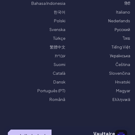
Bahasa Indonesia
हिंदी
한국어
Italiano
Polski
Nederlands
Svenska
Русский
Türkçe
ไทย
繁體中文
Tiếng Việt
Українська
עברית
Suomi
Čeština
Català
Slovenčina
Dansk
Hrvatski
Português (PT)
Magyar
Română
Ελληνικά
Vaultaire