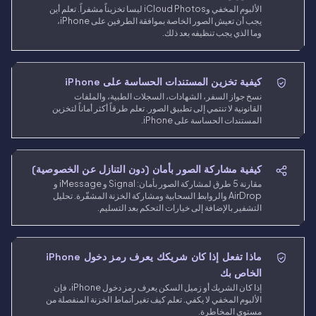
الألبوم المخفي وiCloud Photos ليسا تخزيناً مشفراً. تعلم أين
يجب أن تعيش الصور الخاصة بموافقة الطرفين على iPhone،
وما الذي يجب تنظيفه بعد ذلك.
كيفية تخزين المستندات الحساسة على iPhone
نسخ جواز السفر، الشهادات، السجلات الطبية، والملفات
القانونية لا تنتمي إلى تطبيق الصور. تعلم طرقاً أكثر أماناً لتخزين
المستندات الحساسة على iPhone.
كيفية مشاركة الصور بأمان (دون التنازل عن الخصوصية)
مقارنة 5 طرق لمشاركة الصور بأمان: Signal و iMessage و
AirDrop والروابط السحابية ومشاركة الخزنة المشفّرة. تحليل
التشفير بالإضافة إلى خيارات التحكم بعد التسليم.
ماذا تفعل إذا كان شريكك يعرف رمز دخول iPhone
الخاص بك
إذا كان الشريك أو زميل السكن يعرف رمز دخول iPhone، فإن
الألبوم المخفي لا يكفي. تعلم كيف تغير أنماط الخزنة المنفصلة من
مستوى المخاطرة.