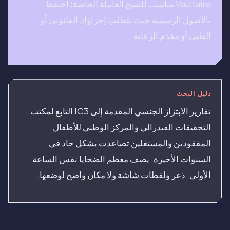
Vaultaire مناسب للنسخ العاملة الخاصة؛ احتفظ
بالأصول الرسمية حيث يتطلب إجراؤك القانوني أو
الطبي أو مقدم الرعاية.
دليل البحث
تقارير الابتزاز الجنسي المقدمة إلى IC3 التابع لمكتب
التحقيقات الفيدرالي والمركز الوطني للأطفال
المفقودين والمستغلين تصاعدت بشكل حاد في
السنوات الأخيرة. يصف معظم الضحايا نفس الساعة
الأولى: ذعر ولقطات شاشة ولا مكان واضح لوضعها.