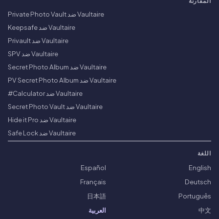
المقارنة
Vaultaire ضد Private Photo Vault
Vaultaire ضد Keepsafe
Vaultaire ضد Privault
Vaultaire ضد SPV
Vaultaire ضد Secret Photo Album
Vaultaire ضد PV Secret Photo Album
Vaultaire ضد Calculator#
Vaultaire ضد Secret Photo Vault
Vaultaire ضد Hide it Pro
Vaultaire ضد Safe Lock
اللغة
Español
English
Français
Deutsch
日本語
Português
中文
العربية