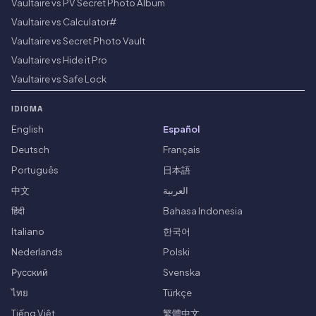
Vaultaire vs PV Secret Photo Album
Vaultaire vs Calculator#
Vaultaire vs Secret Photo Vault
Vaultaire vs Hide it Pro
Vaultaire vs Safe Lock
IDIOMA
English
Español
Deutsch
Français
Português
日本語
中文
العربية
हिंदी
Bahasa Indonesia
Italiano
한국어
Nederlands
Polski
Русский
Svenska
ไทย
Türkçe
Tiếng Việt
繁體中文