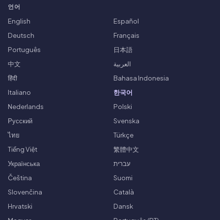
언어
English
Español
Deutsch
Français
Português
日本語
中文
العربية
हिंदी
Bahasa Indonesia
Italiano
한국어
Nederlands
Polski
Русский
Svenska
ไทย
Türkçe
Tiếng Việt
繁體中文
Українська
עברית
Čeština
Suomi
Slovenčina
Català
Hrvatski
Dansk