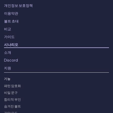
개인정보 보호정책
이용약관
볼트 초대
비교
가이드
시나리오
소개
Discord
지원
기능
패턴 암호화
비밀 문구
합리적 부인
숨겨진 볼트
강압 모드