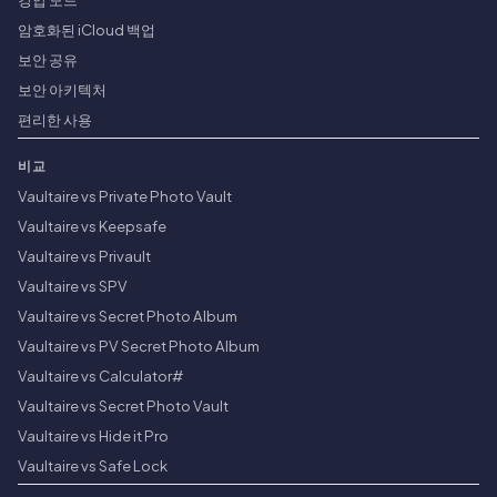
암호화된 iCloud 백업
보안 공유
보안 아키텍처
편리한 사용
비교
Vaultaire vs Private Photo Vault
Vaultaire vs Keepsafe
Vaultaire vs Privault
Vaultaire vs SPV
Vaultaire vs Secret Photo Album
Vaultaire vs PV Secret Photo Album
Vaultaire vs Calculator#
Vaultaire vs Secret Photo Vault
Vaultaire vs Hide it Pro
Vaultaire vs Safe Lock