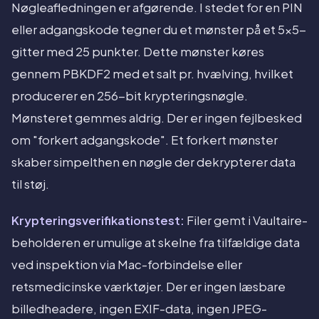
Nøgleafledningen er afgørende. I stedet for en PIN
eller adgangskode tegner du et mønster på et 5x5-
gitter med 25 punkter. Dette mønster køres
gennem PBKDF2 med et salt pr. hvælving, hvilket
producerer en 256-bit krypteringsnøgle.
Mønsteret gemmes aldrig. Der er ingen fejlbesked
om "forkert adgangskode". Et forkert mønster
skaber simpelthen en nøgle der dekrypterer data
til støj.
Krypteringsverifikationstest:
Filer gemt i Vaultaire-
beholderen er umulige at skelne fra tilfældige data
ved inspektion via Mac-forbindelse eller
retsmedicinske værktøjer. Der er ingen læsbare
billedheadere, ingen EXIF-data, ingen JPEG-