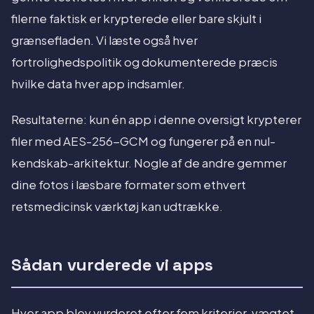
filerne faktisk er krypterede eller bare skjult i
grænsefladen. Vi læste også hver
fortrolighedspolitik og dokumenterede præcis
hvilke data hver app indsamler.
Resultaterne: kun én app i denne oversigt krypterer
filer med AES-256-GCM og fungerer på en nul-
kendskab-arkitektur. Nogle af de andre gemmer
dine fotos i læsbare formater som ethvert
retsmedicinsk værktøj kan udtrække.
Sådan vurderede vi apps
Hver app blev vurderet efter fem kriterier, vægtet