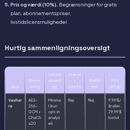
Pris og værdi (10%).
Begrænsninger for gratis
plan, abonnementspriser,
livstidslicensmuligheder.
Hurtig sammenligningsoversigt
Datain
Kræve
Krypt
dsamli
r
Rekla
Pris
App
ering
ng
konto
mer
(årlig)
Vaultai
AES-
Minima
Nej
Nej
9,99 $/
re
256-
l (kun
år eller
GCM +
opt-in
29,99 $
ChaCh
analys
livstid
a20
er)