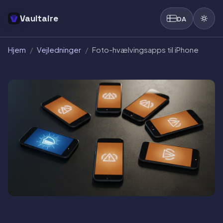
Vaultaire
DA
Hjem
/
Vejledninger
/
Foto-hvælvingsapps til iPhone