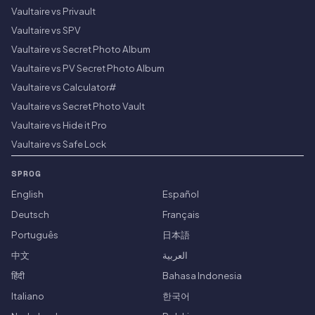
Vaultaire vs Privault
Vaultaire vs SPV
Vaultaire vs Secret Photo Album
Vaultaire vs PV Secret Photo Album
Vaultaire vs Calculator#
Vaultaire vs Secret Photo Vault
Vaultaire vs Hide it Pro
Vaultaire vs Safe Lock
SPROG
English
Español
Deutsch
Français
Português
日本語
中文
العربية
हिंदी
Bahasa Indonesia
Italiano
한국어