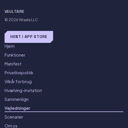
VAULTAIRE
© 2026
Wraxle LLC
HENT I APP STORE
Hjem
Funktioner
Manifest
Privatlivspolitik
Vilkår for brug
Hvælving-invitation
Sammenlign
Vejledninger
Scenarier
Om os