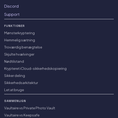
Discord
Support
FUNKTIONER
Mønsterkryptering
Hemmelig sætning
Troværdig benægtelse
Skjulte hvælvinger
Nødtilstand
Krypteret iCloud-sikkerhedskopiering
Sikker deling
Sikkerhedsarkitektur
Let at bruge
SAMMENLIGN
Vaultaire vs Private Photo Vault
Vaultaire vs Keepsafe