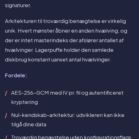
signaturer.
Arkitekturen til troværdig benægtelse er virkelig
unik. Hvert mønster åbner en anden hvælving, og
der er intet masterindeks der afslører antallet af
hvælvinger. Lagerpuffe holder den samlede
diskbrug konstant uanset antal hvælvinger.
Fordele:
AES-256-GCM med IV pr. fil og autentificeret
kryptering
Nul-kendskab-arkitektur: udvikleren kan ikke
tilgå dine data
Troværdig benægtelse uden konfigurationsflags