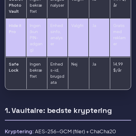
Photo
bekræ
nalyser
år
Vault
ftet
Hide it
Ingen
Enhed
Valgfri
Ja
Gratis
Pro
(kun
sinfo,
med
PIN-
analys
reklam
adgan
er
er
g)
Safe
Ingen
Enhed
Nej
Ja
14,99
Lock
bekræ
s-id,
$/år
ftet
brugsd
ata
1. Vaultaire: bedste kryptering
Kryptering:
AES-256-GCM (filer) + ChaCha20