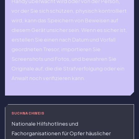
Handy überwacht wird oder von der Person,
vor der Sie sich schützen, physisch kontrolliert
wird, kann das Speichern von Beweisen auf
diesem Gerät unsicher sein. Wenn es sicher ist,
erstellen Sie einen nach Datum und Vorfall
geordneten Tresor, importieren Sie
Screenshots und Fotos, und bewahren Sie
Originale auf, die die Strafverfolgung oder ein
Anwalt noch verifizieren kann.
SUCHNACHWEIS
Nationale Hilfshotlines und
Fachorganisationen für Opfer häuslicher