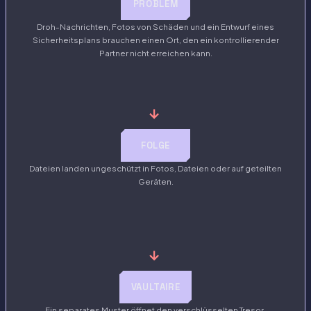
PROBLEM
Droh-Nachrichten, Fotos von Schäden und ein Entwurf eines
Sicherheitsplans brauchen einen Ort, den ein kontrollierender
Partner nicht erreichen kann.
→
FOLGE
Dateien landen ungeschützt in Fotos, Dateien oder auf geteilten
Geräten.
→
VAULTAIRE
Ein separates Muster öffnet den verschlüsselten Tresor.