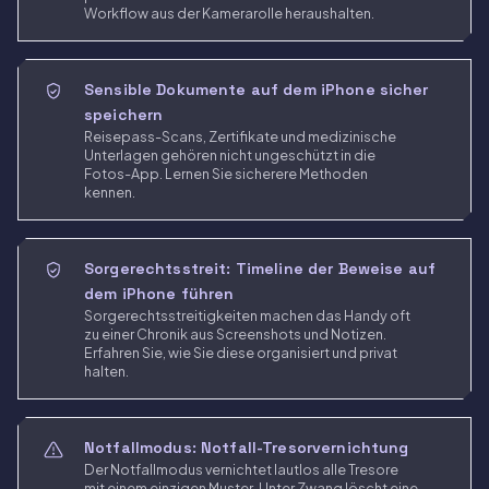
Workflow aus der Kamerarolle heraushalten.
Sensible Dokumente auf dem iPhone sicher
speichern
Reisepass-Scans, Zertifikate und medizinische
Unterlagen gehören nicht ungeschützt in die
Fotos-App. Lernen Sie sicherere Methoden
kennen.
Sorgerechtsstreit: Timeline der Beweise auf
dem iPhone führen
Sorgerechtsstreitigkeiten machen das Handy oft
zu einer Chronik aus Screenshots und Notizen.
Erfahren Sie, wie Sie diese organisiert und privat
halten.
Notfallmodus: Notfall-Tresorvernichtung
Der Notfallmodus vernichtet lautlos alle Tresore
mit einem einzigen Muster. Unter Zwang löscht eine