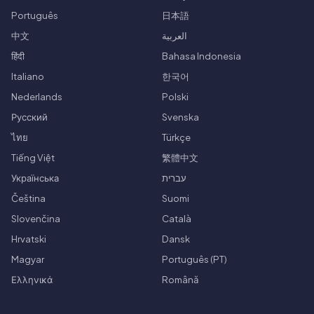
Português
日本語
中文
العربية
हिंदी
Bahasa Indonesia
Italiano
한국어
Nederlands
Polski
Русский
Svenska
ไทย
Türkçe
Tiếng Việt
繁體中文
Українська
עברית
Čeština
Suomi
Slovenčina
Català
Hrvatski
Dansk
Magyar
Português (PT)
Ελληνικά
Română