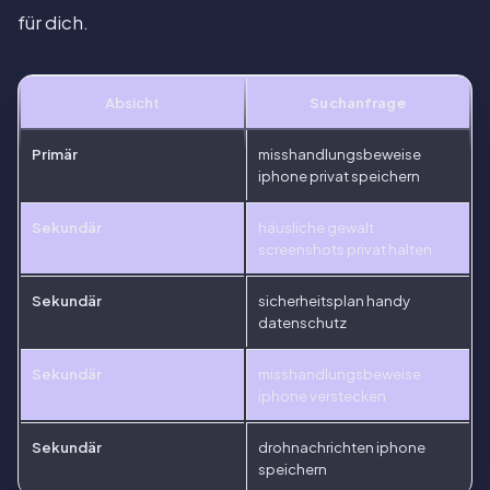
für dich.
Absicht
Suchanfrage
Primär
misshandlungsbeweise
iphone privat speichern
Sekundär
häusliche gewalt
screenshots privat halten
Sekundär
sicherheitsplan handy
datenschutz
Sekundär
misshandlungsbeweise
iphone verstecken
Sekundär
drohnachrichten iphone
speichern