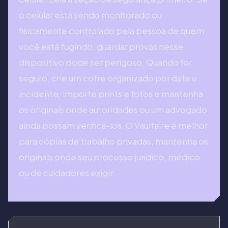
o celular está sendo monitorado ou
fisicamente controlado pela pessoa de quem
você está fugindo, guardar provas nesse
dispositivo pode ser perigoso. Quando for
seguro, crie um cofre organizado por data e
incidente, importe prints e fotos e mantenha
os originais onde autoridades ou um advogado
ainda possam verificá-los. O Vaultaire é melhor
para cópias de trabalho privadas; mantenha os
originais onde seu processo jurídico, médico
ou de cuidadores exigir.