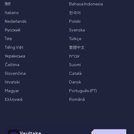
हिंदी
Bahasa Indonesia
Italiano
한국어
Nederlands
Polski
Русский
Svenska
ไทย
Türkçe
Tiếng Việt
繁體中文
Українська
עברית
Čeština
Suomi
Slovenčina
Català
Hrvatski
Dansk
Magyar
Português (PT)
Ελληνικά
Română
Vaultaire