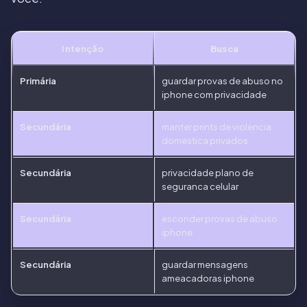
Intenção
Busca
Primária
guardar provas de abuso no
iphone com privacidade
Secundária
manter prints de violencia
domestica privados
Secundária
privacidade plano de
seguranca celular
Secundária
esconder provas de abuso
iphone
Secundária
guardar mensagens
ameacadoras iphone