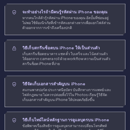
จะทำอย่างไรถ้ามีคนรู้รหัสผ่าน iPhone ของคุณ
หากคนใกล้ตัวรู้รหัสผ่าน iPhone ของคุณ อัลบั้มที่ซ่อนอยู่
ไม่พอ ใช้ห้องนิรภัยที่เข้ารหัสแยกต่างหากเพื่อแยกไฟล์ส่วน
ตัวออกจากการเข้าถึงเครื่องปกติ
วิธีเก็บสกรีนช็อตบน iPhone ให้เป็นส่วนตัว
เก็บสกรีนช็อตธนาคาร แชท ตั๋ว ใบเสร็จ และโน้ตส่วนตัว
ให้ออกจาก camera roll ด้วย workflow ความเป็นส่วนตัว
สกรีนช็อต iPhone ที่ง่าย
วิธีจัดเก็บเอกสารสำคัญบน iPhone
สแกนพาสปอร์ต ประกาศนียบัตร บันทึกทางการแพทย์ และ
ไฟล์กฎหมาย ไม่ควรปล่อยทิ้งไว้ใน Photos เรียนรู้วิธีจัด
เก็บเอกสารสำคัญบน iPhone ให้ปลอดภัยยิ่งขึ้น
วิธีเก็บไทม์ไลน์หลักฐานการดูแลบุตรบน iPhone
ข้อพิพาทเรื่องสิทธิการดูแลบุตรสามารถเปลี่ยนโทรศัพท์