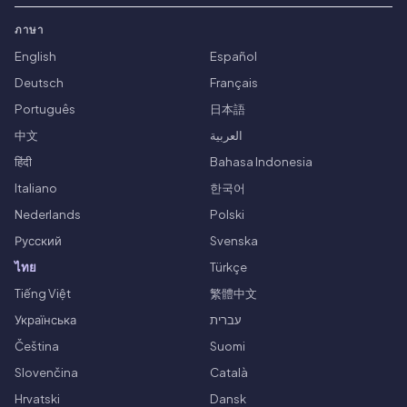
ภาษา
English
Español
Deutsch
Français
Português
日本語
中文
العربية
हिंदी
Bahasa Indonesia
Italiano
한국어
Nederlands
Polski
Русский
Svenska
ไทย
Türkçe
Tiếng Việt
繁體中文
Українська
עברית
Čeština
Suomi
Slovenčina
Català
Hrvatski
Dansk