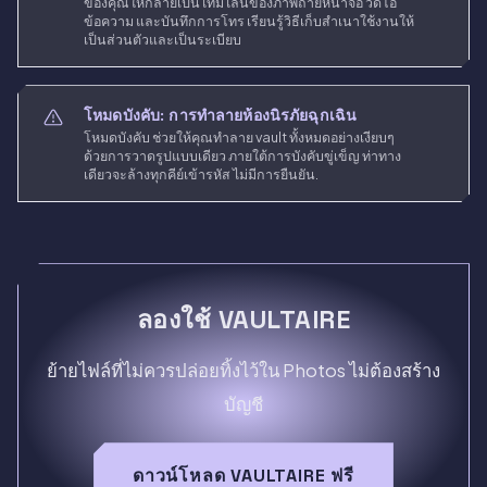
ของคุณให้กลายเป็นไทม์ไลน์ของภาพถ่ายหน้าจอ วิดีโอ
ข้อความ และบันทึกการโทร เรียนรู้วิธีเก็บสำเนาใช้งานให้
เป็นส่วนตัวและเป็นระเบียบ
โหมดบังคับ: การทำลายห้องนิรภัยฉุกเฉิน
โหมดบังคับ ช่วยให้คุณทำลาย vault ทั้งหมดอย่างเงียบๆ
ด้วยการวาดรูปแบบเดียว ภายใต้การบังคับขู่เข็ญ ท่าทาง
เดียวจะล้างทุกคีย์เข้ารหัส ไม่มีการยืนยัน.
ลองใช้ VAULTAIRE
ย้ายไฟล์ที่ไม่ควรปล่อยทิ้งไว้ใน Photos ไม่ต้องสร้าง
บัญชี
ดาวน์โหลด VAULTAIRE ฟรี