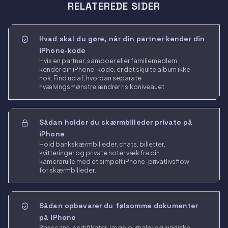
RELATEREDE SIDER
Hvad skal du gøre, når din partner kender din
iPhone-kode
Hvis en partner, samboer eller familiemedlem
kender din iPhone-kode, er det skjulte album ikke
nok. Find ud af, hvordan separate
hvælvingsmønstre ændrer risikoniveauet.
Sådan holder du skærmbilleder private på
iPhone
Hold bankskærmbilleder, chats, billetter,
kvitteringer og private noter væk fra din
kamerarulle med et simpelt iPhone-privatlivsflow
for skærmbilleder.
Sådan opbevarer du følsomme dokumenter
på iPhone
Passcans, certifikater, lægejournaler og juridiske