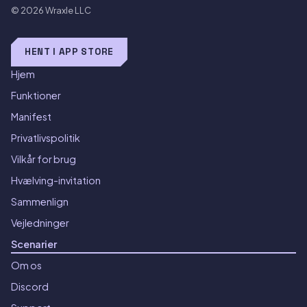
© 2026
Wraxle LLC
HENT I APP STORE
Hjem
Funktioner
Manifest
Privatlivspolitik
Vilkår for brug
Hvælving-invitation
Sammenlign
Vejledninger
Scenarier
Om os
Discord