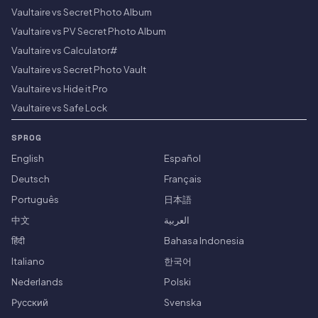
Vaultaire vs Secret Photo Album
Vaultaire vs PV Secret Photo Album
Vaultaire vs Calculator#
Vaultaire vs Secret Photo Vault
Vaultaire vs Hide it Pro
Vaultaire vs Safe Lock
SPROG
English
Español
Deutsch
Français
Português
日本語
中文
العربية
हिंदी
Bahasa Indonesia
Italiano
한국어
Nederlands
Polski
Русский
Svenska