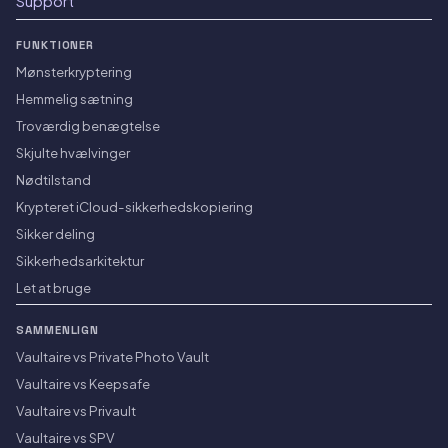
Support
FUNKTIONER
Mønsterkryptering
Hemmelig sætning
Troværdig benægtelse
Skjulte hvælvinger
Nødtilstand
Krypteret iCloud-sikkerhedskopiering
Sikker deling
Sikkerhedsarkitektur
Let at bruge
SAMMENLIGN
Vaultaire vs Private Photo Vault
Vaultaire vs Keepsafe
Vaultaire vs Privault
Vaultaire vs SPV