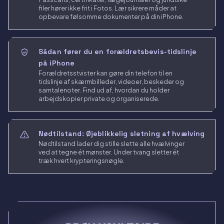
filer hører ikke frit i Fotos. Lær sikrere måder at
opbevare følsomme dokumenter på din iPhone.
Sådan fører du en forældretsbevis-tidslinje
på iPhone
Forældretsstvister kan gøre din telefon til en
tidslinje af skærmbilleder, videoer, beskeder og
samtalenoter. Find ud af, hvordan du holder
arbejdskopier private og organiserede.
Nødtilstand: Øjeblikkelig sletning af hvælving
Nødtilstand lader dig stille slette alle hvælvinger
ved at tegne ét mønster. Under tvang sletter ét
træk hvert krypteringsnøgle.