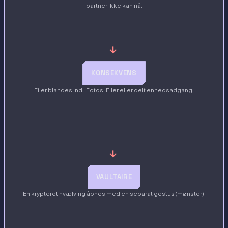
partner ikke kan nå.
→
KONSEKVENS
Filer blandes ind i Fotos, Filer eller delt enhedsadgang.
→
VAULTAIRE
En krypteret hvælving åbnes med en separat gestus (mønster).