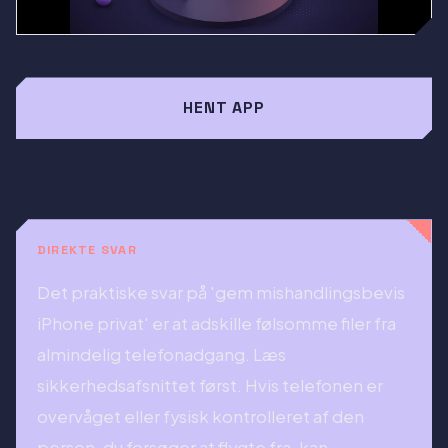
HENT APP
DIREKTE SVAR
Det praktiske svar på 'gem mishandlingsbevis
iPhone privat' er at adskille følsomme filer fra
almindelig telefonadgang. Læs
sikkerhedsafsnittet først. Hvis telefonen er
overvåget eller fysisk kontrolleret af den
person, du forsøger at flygte fra, kan