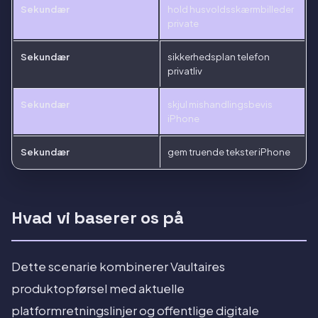
Sekundær
hold husvoldsskærmbilleder
private
Sekundær
sikkerhedsplan telefon
privatliv
Sekundær
skjul mishandlingsbevis
iPhone
Sekundær
gem truende tekster iPhone
Hvad vi baserer os på
Dette scenarie kombinerer Vaultaires
produktopførsel med aktuelle
platformretningslinjer og offentlige digitale