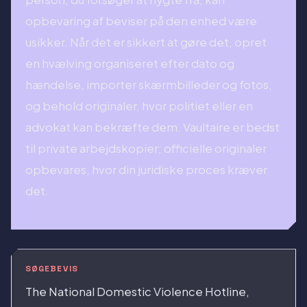
opbevaring af beviser på den enhed være
usikker. Når det er sikkert at gøre det, opret
en hvælving organiseret efter dato og
hændelse, importer skærmbilleder og fotos,
og behold originaler, hvor politiet eller en
advokat kan bekræfte dem. Vaultaire er bedst
til private arbejdskopier; officielle originaler
opbevares, hvor din juridiske proces kræver
det.
SØGEBEVIS
The National Domestic Violence Hotline,