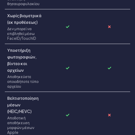
θησαυροφυλακίου
Χωρίς βιομετρικά
(εκ προθέσεως)
✓
✗
Δεν μπορεί να
επιβληθεί μέσω
FaceID/TouchID
Υποστήριξη
φωτογραφιών,
βίντεο και
✓
✓
αρχείων
Αποθηκεύστε
οποιοδήποτε τύπο
αρχείου
Βελτιστοποίηση
μέσων
(HEIC/HEVC)
✓
✗
Αποδοτική
αποθήκευση
μορφών μέσων
Apple