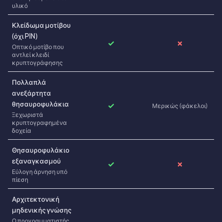
υλικό
Κλείδωμα μοτίβου
(όχι PIN)
✓
✗
Οπτικό μοτίβο που
αντλεί κλειδί
κρυπτογράφησης
Πολλαπλά
ανεξάρτητα
θησαυροφυλάκια
✓
Μερικώς (φάκελοι)
Ξεχωριστά
κρυπτογραφημένα
δοχεία
Θησαυροφυλάκιο
εξαναγκασμού
✓
✗
Εύλογη άρνηση υπό
πίεση
Αρχιτεκτονική
μηδενικής γνώσης
Ο προγραμματιστής