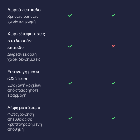
Δωρεάν επίπεδο
✓
✓
Χρησιμοποιήσιμο
χωρίς πληρωμή
Χωρίς διαφημίσεις
στο δωρεάν
✓
✗
επίπεδο
Δωρεάν έκδοση
χωρίς διαφημίσεις
Εισαγωγή μέσω
iOS Share
✓
✓
Εισαγωγή αρχείων
από οποιαδήποτε
εφαρμογή
Λήψη με κάμερα
Φωτογράφηση
✓
✓
απευθείας σε
κρυπτογραφημένη
αποθήκη