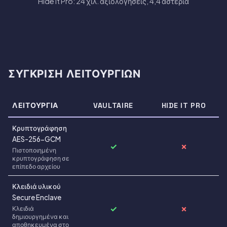
Hide it Pro: 24 χιλ. αξιολογήσεις, 4,4 αστέρια
ΣΎΓΚΡΙΣΗ ΛΕΙΤΟΥΡΓΙΏΝ
ΛΕΙΤΟΥΡΓΊΑ
VAULTAIRE
HIDE IT PRO
Κρυπτογράφηση
AES-256-GCM
✓
✗
Πιστοποιημένη
κρυπτογράφηση σε
επίπεδο αρχείου
Κλειδιά υλικού
Secure Enclave
✓
✗
Κλειδιά
δημιουργημένα και
αποθηκευμένα στο