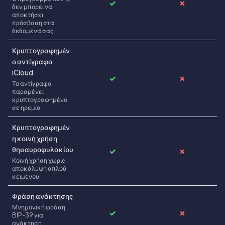
✓
✗
δεν μπορεί να
αποκτήσει
πρόσβαση στα
δεδομένα σας
Κρυπτογραφημέν
ο αντίγραφο
iCloud
✓
✗
Το αντίγραφο
παραμένει
κρυπτογραφημένο
σε ηρεμία
Κρυπτογραφημέν
η κοινή χρήση
θησαυροφυλακίου
✓
✗
Κοινή χρήση χωρίς
αποκάλυψη απλού
κειμένου
Φράση ανάκτησης
Μνημονική φράση
✓
✗
BIP-39 για
ανάκτηση