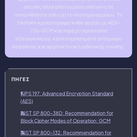
απειλές αλλά αποτυγχάνει απέναντι σε
οποιονδήποτε ελέγχει το σύστημα αρχείων. Το
Vaultaire κρυπτογραφεί κάθε αρχείο με AES-
256-GCM και παρέχει προστασία
εξαναγκασμού, κρυπτογραφημένο αντίγραφο
ασφαλείας και αρχιτεκτονική μηδενικής γνώσης.
ΠΗΓΈΣ
FIPS 197: Advanced Encryption Standard
(AES)
NIST SP 800-38D: Recommendation for
Block Cipher Modes of Operation: GCM
NIST SP 800-132: Recommendation for