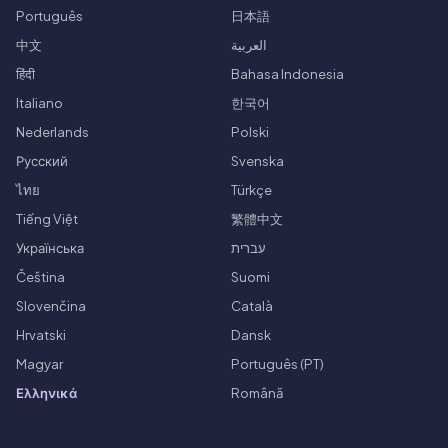
Português
日本語
中文
العربية
हिंदी
Bahasa Indonesia
Italiano
한국어
Nederlands
Polski
Русский
Svenska
ไทย
Türkçe
Tiếng Việt
繁體中文
Українська
עברית
Čeština
Suomi
Slovenčina
Català
Hrvatski
Dansk
Magyar
Português (PT)
Ελληνικά
Română