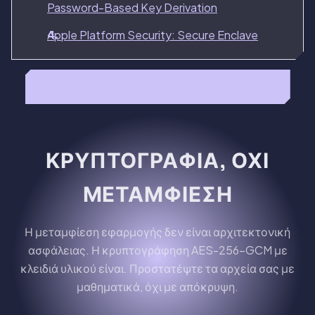
Password-Based Key Derivation
Apple Platform Security: Secure Enclave
Διαβάστε την πλήρη αξιολόγηση Hide it Pro →
ΚΡΥΠΤΟΓΡΑΦΊΑ, ΌΧΙ
ΜΕΤΑΜΦΊΕΣΗ
Η μεταμφίεση εφαρμογής δεν είναι αρχιτεκτονική
ασφάλειας. Η κρυπτογράφηση AES-256-GCM με
κλειδιά υλικού είναι. Προστατέψτε τα αρχεία σας με
μαθηματικά, όχι με απόκρυψη.