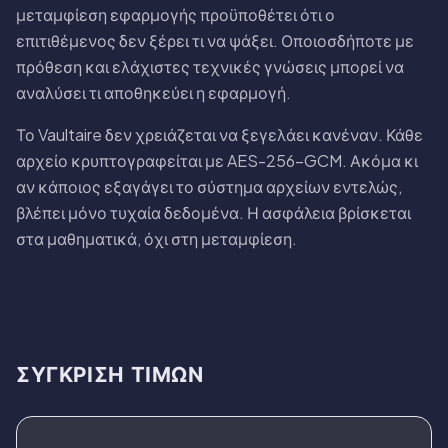
μεταμφίεση εφαρμογής προϋποθέτει ότι ο
επιτιθέμενος δεν ξέρει τι να ψάξει. Οποιοσδήποτε με
πρόθεση και ελάχιστες τεχνικές γνώσεις μπορεί να
αναλύσει τι αποθηκεύει η εφαρμογή.
Το Vaultaire δεν χρειάζεται να ξεγελάει κανέναν. Κάθε
αρχείο κρυπτογραφείται με AES-256-GCM. Ακόμα κι
αν κάποιος εξαγάγει το σύστημα αρχείων εντελώς,
βλέπει μόνο τυχαία δεδομένα. Η ασφάλεια βρίσκεται
στα μαθηματικά, όχι στη μεταμφίεση.
ΣΎΓΚΡΙΣΗ ΤΙΜΏΝ