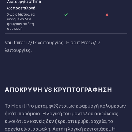
Λειτουργία offline
ως προεπιλογή
✓
✗
Χωρίς δίκτυο, τα
δεδομένα δεν
φεύγουν από τη
συσκευή
Vaultaire: 17/17 λειτουργίες. Hide it Pro: 5/17
λειτουργίες.
ΑΠΌΚΡΥΨΗ VS ΚΡΥΠΤΟΓΡΆΦΗΣΗ
Το Hide it Pro μεταμφιέζεται ως εφαρμογή πολυμέσων
ή κάτι παρόμοιο. Η λογική του μοντέλου ασφάλειας
είναι ότι αν κανείς δεν ξέρει ότι κρύβει αρχεία, τα
αρχεία είναι ασφαλή. Αυτή η λογική έχει σπάσει. Η