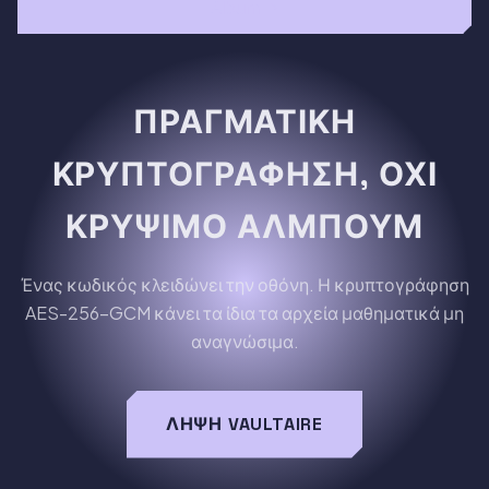
Album →
ΠΡΑΓΜΑΤΙΚΉ
ΚΡΥΠΤΟΓΡΆΦΗΣΗ, ΌΧΙ
ΚΡΎΨΙΜΟ ΆΛΜΠΟΥΜ
Ένας κωδικός κλειδώνει την οθόνη. Η κρυπτογράφηση
AES-256-GCM κάνει τα ίδια τα αρχεία μαθηματικά μη
αναγνώσιμα.
ΛΉΨΗ VAULTAIRE