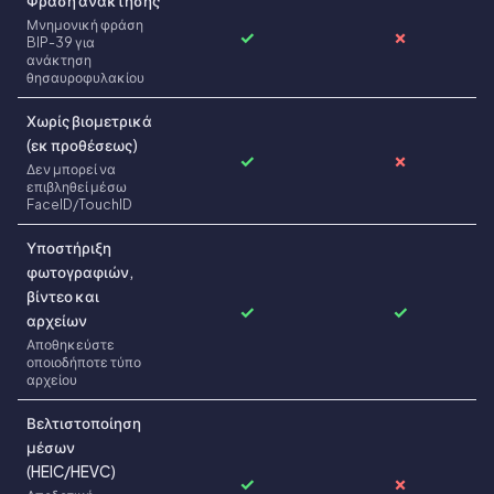
Φράση ανάκτησης
Μνημονική φράση
✓
✗
BIP-39 για
ανάκτηση
θησαυροφυλακίου
Χωρίς βιομετρικά
(εκ προθέσεως)
✓
✗
Δεν μπορεί να
επιβληθεί μέσω
FaceID/TouchID
Υποστήριξη
φωτογραφιών,
βίντεο και
✓
✓
αρχείων
Αποθηκεύστε
οποιοδήποτε τύπο
αρχείου
Βελτιστοποίηση
μέσων
(HEIC/HEVC)
✓
✗