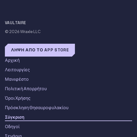
VAULTAIRE
© 2026
Wraxle LLC
ΛΉΨΗ ΑΠΌ ΤΟ APP STORE
Αρχική
Λειτουργίες
Μανιφέστο
Πολιτική Απορρήτου
Όροι Χρήσης
Πρόσκληση Θησαυροφυλακίου
Σύγκριση
Οδηγοί
Σενάρια