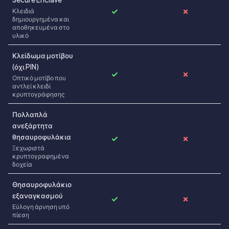
✓
✗
Κλειδιά
δημιουργημένα και
αποθηκευμένα στο
υλικό
Κλείδωμα μοτίβου
(όχι PIN)
✓
✗
Οπτικό μοτίβο που
αντλεί κλειδί
κρυπτογράφησης
Πολλαπλά
ανεξάρτητα
θησαυροφυλάκια
✓
✗
Ξεχωριστά
κρυπτογραφημένα
δοχεία
Θησαυροφυλάκιο
εξαναγκασμού
✓
✗
Εύλογη άρνηση υπό
πίεση