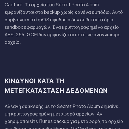
Capture. Τα αρχεία του Secret Photo Album
εμφανίζονται στο backup χωρίς κανένα εμπόδιο. Αυτό
συμβαίνει γιατί η iOS εφεδρεία δεν σέβεται τα όρια
sandbox εφαρμογών. Ένα κρυπτογραφημένο αρχείο
AES-256-GCM δεν εμφανίζεται ποτέ ως αναγνώσιμο
αρχείο.
ΚΊΝΔΥΝΟΙ ΚΑΤΆ ΤΗ
ΜΕΤΕΓΚΑΤΆΣΤΑΣΗ ΔΕΔΟΜΈΝΩΝ
Αλλαγή συσκευής με το Secret Photo Album σημαίνει
μη κρυπτογραφημένη μεταφορά αρχείων. Αν
χρησιμοποιείτε iTunes backup για μεταφορά, τα αρχεία
εκτίθενται σε επίπεδο δίσκου. Με Vaultaire, το backup