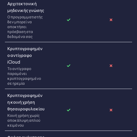
Αρχιτεκτονική
μηδενικής γνώσης
Ο προγραμματιστής
✓
✗
δεν μπορεί να
αποκτήσει
πρόσβαση στα
δεδομένα σας
Κρυπτογραφημέν
ο αντίγραφο
iCloud
✓
✗
Το αντίγραφο
παραμένει
κρυπτογραφημένο
σε ηρεμία
Κρυπτογραφημέν
η κοινή χρήση
θησαυροφυλακίου
✓
✗
Κοινή χρήση χωρίς
αποκάλυψη απλού
κειμένου