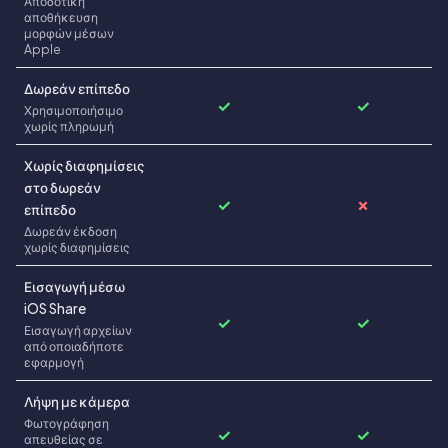
Αποδοτική
αποθήκευση
μορφών μέσων
Apple
Δωρεάν επίπεδο
✓
✓
Χρησιμοποιήσιμο
χωρίς πληρωμή
Χωρίς διαφημίσεις
στο δωρεάν
✓
✗
επίπεδο
Δωρεάν έκδοση
χωρίς διαφημίσεις
Εισαγωγή μέσω
iOS Share
✓
✓
Εισαγωγή αρχείων
από οποιαδήποτε
εφαρμογή
Λήψη με κάμερα
Φωτογράφηση
✓
✓
απευθείας σε