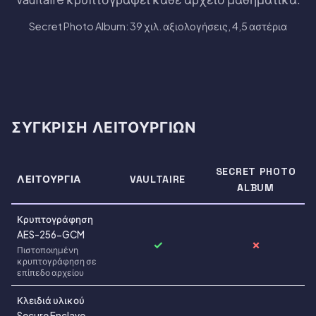
Secret Photo Album: 39 χιλ. αξιολογήσεις, 4,5 αστέρια
ΣΎΓΚΡΙΣΗ ΛΕΙΤΟΥΡΓΙΏΝ
SECRET PHOTO
ΛΕΙΤΟΥΡΓΊΑ
VAULTAIRE
ALBUM
Κρυπτογράφηση
AES-256-GCM
✓
✗
Πιστοποιημένη
κρυπτογράφηση σε
επίπεδο αρχείου
Κλειδιά υλικού
Secure Enclave