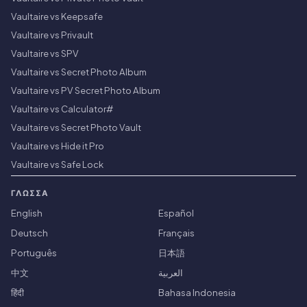
Vaultaire vs Keepsafe
Vaultaire vs Privault
Vaultaire vs SPV
Vaultaire vs Secret Photo Album
Vaultaire vs PV Secret Photo Album
Vaultaire vs Calculator#
Vaultaire vs Secret Photo Vault
Vaultaire vs Hide it Pro
Vaultaire vs Safe Lock
ΓΛΏΣΣΑ
English
Español
Deutsch
Français
Português
日本語
中文
العربية
हिंदी
Bahasa Indonesia