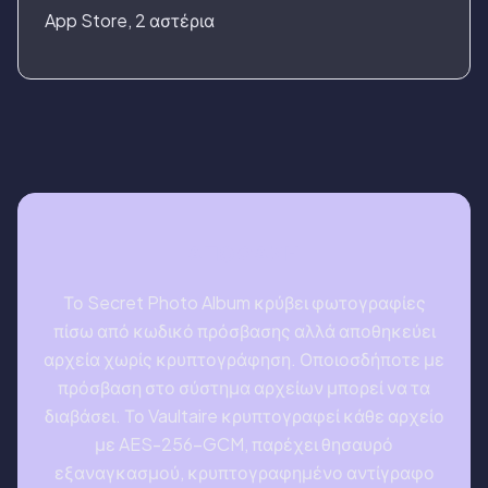
App Store, 2 αστέρια
ΑΠΌΦΑΣΗ
Το Secret Photo Album κρύβει φωτογραφίες
πίσω από κωδικό πρόσβασης αλλά αποθηκεύει
αρχεία χωρίς κρυπτογράφηση. Οποιοσδήποτε με
πρόσβαση στο σύστημα αρχείων μπορεί να τα
διαβάσει. Το Vaultaire κρυπτογραφεί κάθε αρχείο
με AES-256-GCM, παρέχει θησαυρό
εξαναγκασμού, κρυπτογραφημένο αντίγραφο