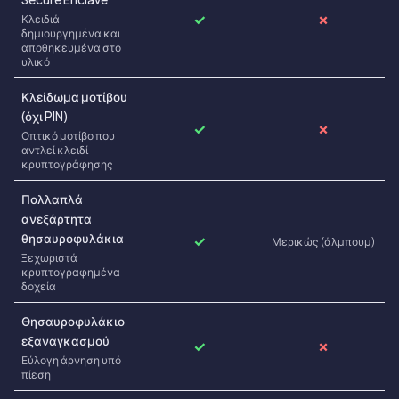
✓
✗
Κλειδιά
δημιουργημένα και
αποθηκευμένα στο
υλικό
Κλείδωμα μοτίβου
(όχι PIN)
✓
✗
Οπτικό μοτίβο που
αντλεί κλειδί
κρυπτογράφησης
Πολλαπλά
ανεξάρτητα
θησαυροφυλάκια
✓
Μερικώς (άλμπουμ)
Ξεχωριστά
κρυπτογραφημένα
δοχεία
Θησαυροφυλάκιο
εξαναγκασμού
✓
✗
Εύλογη άρνηση υπό
πίεση