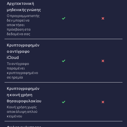
Αρχιτεκτονική
μηδενικής γνώσης
Ο προγραμματιστής
✓
✗
δεν μπορεί να
αποκτήσει
πρόσβαση στα
δεδομένα σας
Κρυπτογραφημέν
ο αντίγραφο
iCloud
✓
✗
Το αντίγραφο
παραμένει
κρυπτογραφημένο
σε ηρεμία
Κρυπτογραφημέν
η κοινή χρήση
θησαυροφυλακίου
✓
✗
Κοινή χρήση χωρίς
αποκάλυψη απλού
κειμένου