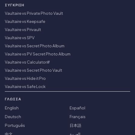
ΣΎΓΚΡΙΣΗ
Vaultaire vs Private Photo Vault
Vaultaire vs Keepsafe
Vaultaire vs Privault
Vaultaire vs SPV
Vaultaire vs Secret Photo Album
Vaultaire vs PV Secret Photo Album
Vaultaire vs Calculator#
Vaultaire vs Secret Photo Vault
Vaultaire vs Hide it Pro
Vaultaire vs Safe Lock
ΓΛΏΣΣΑ
English
Español
Deutsch
Français
Português
日本語
中文
العربية