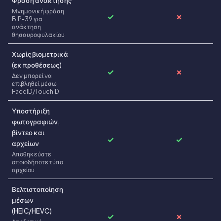
Φράση ανάκτησης
Μνημονική φράση
✓
✗
BIP-39 για
ανάκτηση
θησαυροφυλακίου
Χωρίς βιομετρικά
(εκ προθέσεως)
✓
✗
Δεν μπορεί να
επιβληθεί μέσω
FaceID/TouchID
Υποστήριξη
φωτογραφιών,
βίντεο και
✓
✓
αρχείων
Αποθηκεύστε
οποιοδήποτε τύπο
αρχείου
Βελτιστοποίηση
μέσων
(HEIC/HEVC)
✓
✗