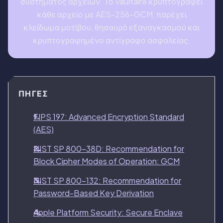
συστήματος αρχείων. Το Vaultaire κρυπτογραφεί
κάθε αρχείο με AES-256-GCM, παρέχει
κλείδωμα μοτίβου, θησαυρό εξαναγκασμού και
κρυπτογραφημένο αντίγραφο ασφαλείας.
ΠΗΓΈΣ
FIPS 197: Advanced Encryption Standard
(AES)
NIST SP 800-38D: Recommendation for
Block Cipher Modes of Operation: GCM
NIST SP 800-132: Recommendation for
Password-Based Key Derivation
Apple Platform Security: Secure Enclave