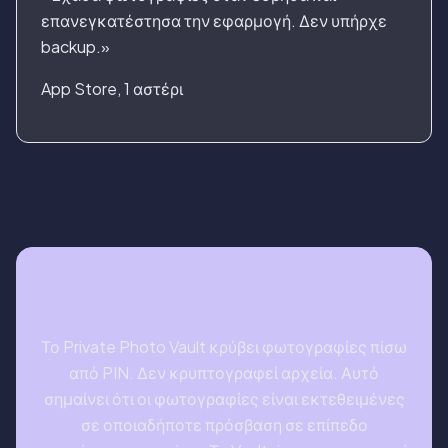
επανεγκατέστησα την εφαρμογή. Δεν υπήρχε
backup.»
App Store, 1 αστέρι
ΑΠΌΦΑΣΗ
Το Private Photo Vault κρύβει φωτογραφίες πίσω
από PIN. Δεν κρυπτογραφεί αρχεία. Αυτό
σημαίνει ότι οι φωτογραφίες είναι εκτεθειμένες
σε οποιαδήποτε πρόσβαση σε επίπεδο