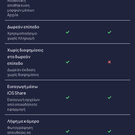
Αποδοτική
αποθήκευση
μορφών μέσων
Apple
Δωρεάν επίπεδο
✓
✓
Χρησιμοποιήσιμο
χωρίς πληρωμή
Χωρίς διαφημίσεις
στο δωρεάν
✓
✗
επίπεδο
Δωρεάν έκδοση
χωρίς διαφημίσεις
Εισαγωγή μέσω
iOS Share
✓
✓
Εισαγωγή αρχείων
από οποιαδήποτε
εφαρμογή
Λήψη με κάμερα
Φωτογράφηση
✓
✓
απευθείας σε