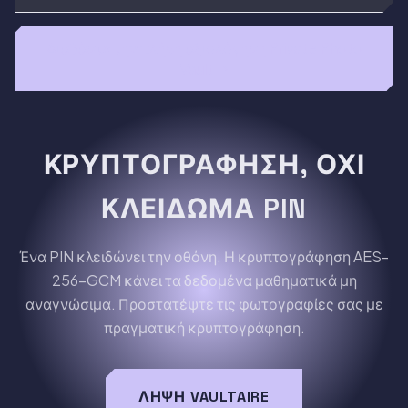
Διαβάστε την πλήρη αξιολόγηση Private Photo
Vault →
ΚΡΥΠΤΟΓΡΆΦΗΣΗ, ΌΧΙ
ΚΛΕΊΔΩΜΑ PIN
Ένα PIN κλειδώνει την οθόνη. Η κρυπτογράφηση AES-
256-GCM κάνει τα δεδομένα μαθηματικά μη
αναγνώσιμα. Προστατέψτε τις φωτογραφίες σας με
πραγματική κρυπτογράφηση.
ΛΉΨΗ VAULTAIRE