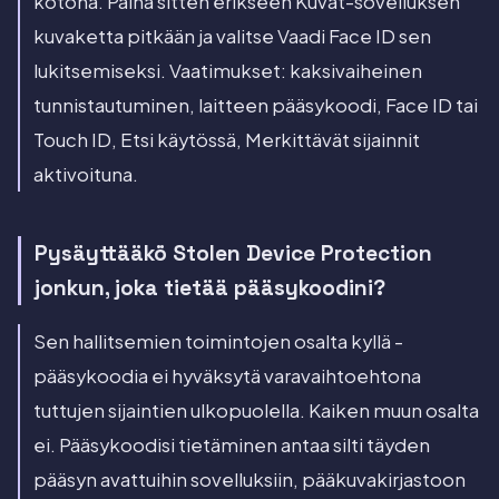
kotona. Paina sitten erikseen Kuvat-sovelluksen
kuvaketta pitkään ja valitse Vaadi Face ID sen
lukitsemiseksi. Vaatimukset: kaksivaiheinen
tunnistautuminen, laitteen pääsykoodi, Face ID tai
Touch ID, Etsi käytössä, Merkittävät sijainnit
aktivoituna.
Pysäyttääkö Stolen Device Protection
jonkun, joka tietää pääsykoodini?
Sen hallitsemien toimintojen osalta kyllä -
pääsykoodia ei hyväksytä varavaihtoehtona
tuttujen sijaintien ulkopuolella. Kaiken muun osalta
ei. Pääsykoodisi tietäminen antaa silti täyden
pääsyn avattuihin sovelluksiin, pääkuvakirjastoon