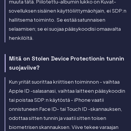
muuta tätä. Piilotettu-albumin lukko on Kuvat-
sovelluksen sisäinen käyttöliittymäohjain, ei SDP:n
hallitsema toiminto. Se estää satunnaisen
selaamisen; se ei suojaa pääsykoodisi omaavalta
henkilöltä.
Mitä on Stolen Device Protectionin tunnin
suojaviive?
Kun yrität suorittaa kriittisen toiminnon - vaihtaa
Apple ID -salasanasi, vaihtaa laitteen pääsykoodin
tai poistaa SDP:n käytöstä - iPhone vaatii
onnistuneen Face ID- tai Touch ID -skannauksen,
odottaa sitten tunnin ja vaatii sitten toisen
biometrisen skannauksen. Viive tekee varaajan