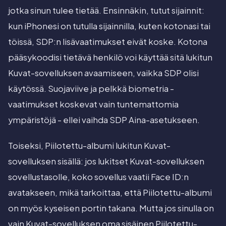
jotka sinun tulee tietää. Ensinnäkin, tutut sijainnit:
kun iPhonesi on tutulla sijainnilla, kuten kotonasi tai
töissä, SDP:n lisävaatimukset eivät koske. Kotona
pääsykoodisi tietävä henkilö voi käyttää sitä lukitun
Kuvat-sovelluksen avaamiseen, vaikka SDP olisi
käytössä. Suojaviive ja pelkkä biometria -
vaatimukset koskevat vain tuntemattomia
ympäristöjä - ellei vaihda SDP Aina-asetukseen.
Toiseksi, Piilotettu-albumi lukitun Kuvat-
sovelluksen sisällä: jos lukitset Kuvat-sovelluksen
sovellustasolle, koko sovellus vaatii Face ID:n
avatakseen, mikä tarkoittaa, että Piilotettu-albumi
on myös kyseisen portin takana. Mutta jos sinulla on
vain Kuvat-sovelluksen oma sisäinen Piilotettu-