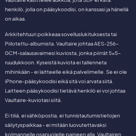
henkilö, jolla on pääsykoodisi, on kanssasi ja hänellä
on aikaa.
Arkkitehtuuri poikkeaa sovelluslukituksesta tai
Piilotettu-albumista. Vaultaire johtaa AES-256-
GCM-salausavaimesi kuviosta, jonka piirrät 5x5-
ruudukkoon. Kyseistä kuviota ei tallenneta
mihinkään - ei laitteelle eikä palvelimelle. Se ei ole
iPhone-pääsykoodisi eikä sitä voi arvata siitä.
Laitteen pääsykoodisi tietävä henkilö ei voi johtaa
Vaultaire-kuviotasi siitä.
Ei tiliä, ei sähköpostia, ei tunnistautumistietojen
säilytyspaikkaa - ei mitään luovutettavaksi
kolmannelle osapuolelle paineen alla. Vaultairen