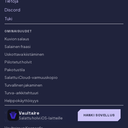
Tietoja
Discord
Tuki
OMINAISUUDET
Kuvion salaus
Salainen fraasi
Uskottava kiistäminen
Piilotetut holvit
Pakotustila
Salattu iCloud-varmuuskopio
Turvallinen jakaminen
Turva-arkkitehtuuri
Helppokäyttöisyys
Vaultaire
VERTAA
HANKI SOVELLUS
Salattu holvi iOS-laitteille
Vaultaire vs Private Photo Vault
Vaultaire vs Keepsafe