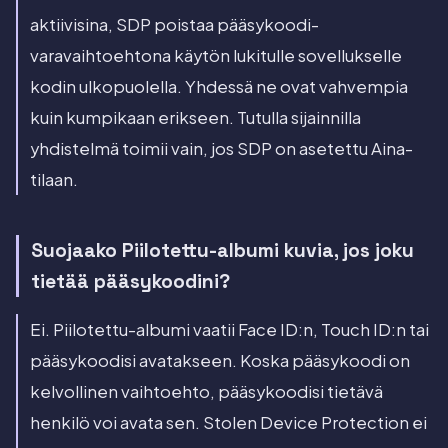
aktiivisina, SDP poistaa pääsykoodi-
varavaihtoehtona käytön lukitulle sovellukselle
kodin ulkopuolella. Yhdessä ne ovat vahvempia
kuin kumpikaan erikseen. Tutulla sijainnilla
yhdistelmä toimii vain, jos SDP on asetettu Aina-
tilaan.
Suojaako Piilotettu-albumi kuvia, jos joku
tietää pääsykoodini?
Ei. Piilotettu-albumi vaatii Face ID:n, Touch ID:n tai
pääsykoodisi avatakseen. Koska pääsykoodi on
kelvollinen vaihtoehto, pääsykoodisi tietävä
henkilö voi avata sen. Stolen Device Protection ei