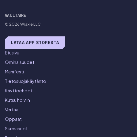
VAULTAIRE
© 2026
Wraxle LLC
LATAA APP STORESTA
Etusivu
Ominaisuudet
Manifesti
Tietosuojakäytäntö
Käyttöehdot
Kutsu holviin
Vertaa
Oppaat
Skenaariot