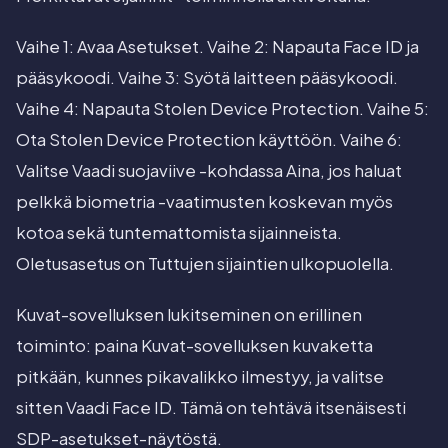
Vaihe 1: Avaa Asetukset. Vaihe 2: Napauta Face ID ja
pääsykoodi. Vaihe 3: Syötä laitteen pääsykoodi.
Vaihe 4: Napauta Stolen Device Protection. Vaihe 5:
Ota Stolen Device Protection käyttöön. Vaihe 6:
Valitse Vaadi suojaviive -kohdassa Aina, jos haluat
pelkkä biometria -vaatimusten koskevan myös
kotoa sekä tuntemattomista sijainneista.
Oletusasetus on Tuttujen sijaintien ulkopuolella.
Kuvat-sovelluksen lukitseminen on erillinen
toiminto: paina Kuvat-sovelluksen kuvaketta
pitkään, kunnes pikavalikko ilmestyy, ja valitse
sitten Vaadi Face ID. Tämä on tehtävä itsenäisesti
SDP-asetukset-näytöstä.