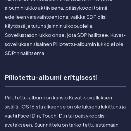
albumin lukko aktiivisena, pääsykoodi toimii
edelleen varavaihtoehtona, vaikka SDP olisi
käytössä ja tutun sijainnin ulkopuolella.
Sovellustason lukko on se, jota SDP hallitsee. Kuvat-
sovelluksen sisäinen Piilotettu-albumin lukko ei ole
SDP:n hallitsema.
Piilotettu-albumi erityisesti
Piilotettu-albumi on kansio Kuvat-sovelluksen
sisällä. iOS 16:sta alkaen se on oletuksena lukittuna ja
vaatii Face ID:n, Touch ID:n tai pääsykoodisi
avatakseen. Suunnittelu on tarkoitettu estämään