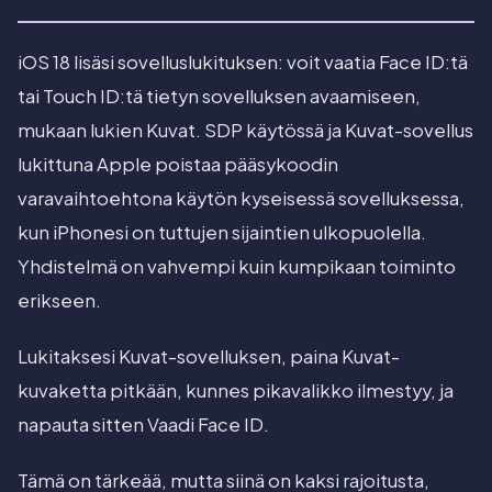
iOS 18 lisäsi sovelluslukituksen: voit vaatia Face ID:tä
tai Touch ID:tä tietyn sovelluksen avaamiseen,
mukaan lukien Kuvat. SDP käytössä ja Kuvat-sovellus
lukittuna Apple poistaa pääsykoodin
varavaihtoehtona käytön kyseisessä sovelluksessa,
kun iPhonesi on tuttujen sijaintien ulkopuolella.
Yhdistelmä on vahvempi kuin kumpikaan toiminto
erikseen.
Lukitaksesi Kuvat-sovelluksen, paina Kuvat-
kuvaketta pitkään, kunnes pikavalikko ilmestyy, ja
napauta sitten Vaadi Face ID.
Tämä on tärkeää, mutta siinä on kaksi rajoitusta,