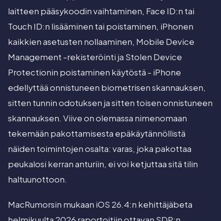
laitteen pääsykoodin vaihtaminen, Face ID:n tai
Touch ID:n lisääminen tai poistaminen, iPhonen
kaikkien asetusten nollaaminen, Mobile Device
Management -rekisteröinti ja Stolen Device
Protectionin poistaminen käytöstä - iPhone
edellyttää onnistuneen biometrisen skannauksen,
sitten tunnin odotuksen ja sitten toisen onnistuneen
skannauksen. Viive on olemassa nimenomaan
tekemään pakottamisesta epäkäytännöllistä
näiden toimintojen osalta: varas, joka pakottaa
peukalosi kerran anturiin, ei voi ketjuttaa sitä tilin
haltuunottoon.
MacRumorsin mukaan iOS 26.4:n kehittäjäbeta
helmikuulta 2026 raportoitiin ottavan SDP:n