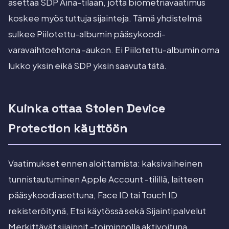
asettaa SDP Aina-tilaan, jotta biometriavaatimus
koskee myös tuttuja sijainteja. Tämä yhdistelmä
sulkee Piilotettu-albumin pääsykoodi-
varavaihtoehtona -aukon. Ei Piilotettu-albumin oma
lukko yksin eikä SDP yksin saavuta tätä.
Kuinka ottaa Stolen Device
Protection käyttöön
Vaatimukset ennen aloittamista: kaksivaiheinen
tunnistautuminen Apple Account -tilillä, laitteen
pääsykoodi asettuna, Face ID tai Touch ID
rekisteröitynä, Etsi käytössä sekä Sijaintipalvelut
Merkittävät sijainnit -toiminnolla aktivoituna.