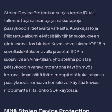
Stolen Device Protection suojaa Apple ID:täsi,
tallennettuja salasanoja ja maksutapoja
pääsykoodisi tietävältä varkailta. Kuvakirjasto ja
Piilotettu-albumi eivät sisälly tähän suojaukseen
oletuksena. Jos lukitset Kuvat-sovelluksen iOS 18:n
sovelluslukituksen avulla ja asetat SDP:n
suojaviiveen Aina-tilaan, yhdistelmä poistaa
pääsykoodin varavaihtoehtona käytön myös
kotona. Ilman näitä lisätoimenpiteitä kuka tahansa
pääsykoodisi omaava henkilö voi käyttää kuviasi
riippumatta siitä, onko SDP käytössä.
Mitä Stolen Device Protection