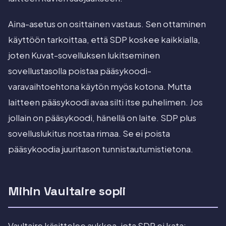
Aina-asetus on osittainen vastaus. Sen ottaminen
käyttöön tarkoittaa, että SDP koskee kaikkialla,
joten Kuvat-sovelluksen lukitseminen
sovellustasolla poistaa pääsykoodi-
varavaihtoehtona käytön myös kotona. Mutta
laitteen pääsykoodi avaa silti itse puhelimen. Jos
jollain on pääsykoodi, hänellä on laite. SDP plus
sovelluslukitus nostaa rimaa. Se ei poista
pääsykoodia juuritason tunnistautumistietona.
Mihin Vaultaire sopii
Vaultaire käsittelee aukkoa, jota SDP ei kata: