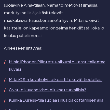
suojaviive Aina-tilaan. Nämä toimet ovat ilmaisia,
merkityksellisiä ja käsittelevät
muukalaisvarkausskenaariota hyvin. Mitä ne eivät
käsittele, on kapeampi ongelma henkilöstä, joka jo
kuuluu puhelimeesi.
Aiheeseen liittyvää:
Mihin iPhonen Piilotettu-albumi oikeasti tallentaa
kuvasi
Mitä iOS:n kuvaholvit oikeasti tekevät tiedoillasi
Ovatko kuvaholvisovellukset turvallisia?
Kuinka Duress-tila suojaa sinua pakottamisen alla