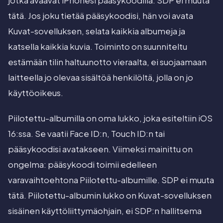
jotka avaavat iPhonesi pääsykoodilla. SDP ei muuta
tätä. Jos joku tietää pääsykoodisi, hän voi avata
Kuvat-sovelluksen, selata kaikkia albumeja ja
katsella kaikkia kuvia. Toiminto on suunniteltu
estämään tilin haltuunotto vieraalta, ei suojaamaan
laitteella jo olevaa sisältöä henkilöltä, jolla on jo
käyttöoikeus.
Piilotettu-albumilla on oma lukko, joka esiteltiin iOS
16:ssa. Se vaatii Face ID:n, Touch ID:n tai
pääsykoodisi avatakseen. Viimeksi mainittu on
ongelma: pääsykoodi toimii edelleen
varavaihtoehtona Piilotettu-albumille. SDP ei muuta
tätä. Piilotettu-albumin lukko on Kuvat-sovelluksen
sisäinen käyttöliittymäohjain, ei SDP:n hallitsema