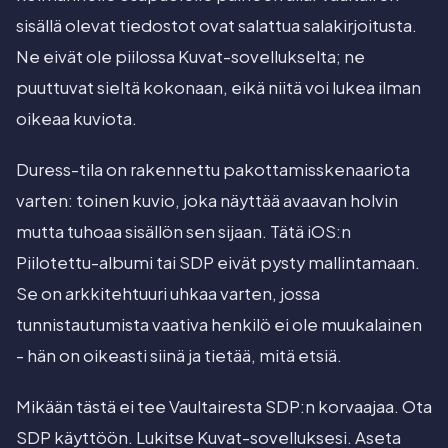
sisällä olevat tiedostot ovat salattua salakirjoitusta.
Ne eivät ole piilossa Kuvat-sovellukselta; ne
puuttuvat sieltä kokonaan, eikä niitä voi lukea ilman
oikeaa kuviota.
Duress-tila on rakennettu pakottamisskenaariota
varten: toinen kuvio, joka näyttää avaavan holvin
mutta tuhoaa sisällön sen sijaan. Tätä iOS:n
Piilotettu-albumi tai SDP eivät pysty mallintamaan.
Se on arkkitehtuuri uhkaa varten, jossa
tunnistautumista vaativa henkilö ei ole muukalainen
- hän on oikeasti siinä ja tietää, mitä etsiä.
Mikään tästä ei tee Vaultairesta SDP:n korvaajaa. Ota
SDP käyttöön. Lukitse Kuvat-sovelluksesi. Aseta