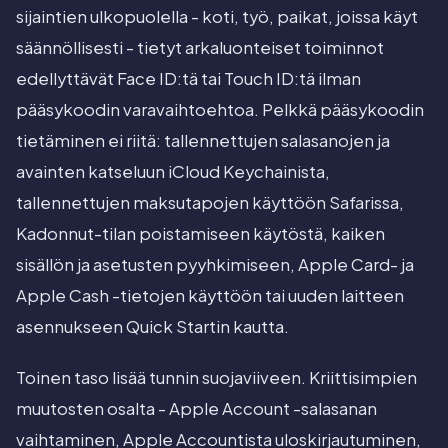
sijaintien ulkopuolella - koti, työ, paikat, joissa käyt
säännöllisesti - tietyt arkaluonteiset toiminnot
edellyttävät Face ID:tä tai Touch ID:tä ilman
pääsykoodin varavaihtoehtoa. Pelkkä pääsykoodin
tietäminen ei riitä: tallennettujen salasanojen ja
avainten katseluun iCloud Keychainista,
tallennettujen maksutapojen käyttöön Safarissa,
Kadonnut-tilan poistamiseen käytöstä, kaiken
sisällön ja asetusten pyyhkimiseen, Apple Card- ja
Apple Cash -tietojen käyttöön tai uuden laitteen
asennukseen Quick Startin kautta.
Toinen taso lisää tunnin suojaviiveen. Kriittisimpien
muutosten osalta - Apple Account -salasanan
vaihtaminen, Apple Accountista uloskirjautuminen,