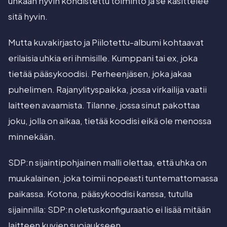
uhkaan hyvin kohdistettu toiminto ja se käsittelee
sitä hyvin.
Mutta kuvakirjasto ja Piilotettu-albumi kohtaavat
erilaisia uhkia eri ihmisille. Kumppani tai ex, joka
tietää pääsykoodisi. Perheenjäsen, joka jakaa
puhelimen. Rajanylityspaikka, jossa virkailija vaatii
laitteen avaamista. Tilanne, jossa sinut pakottaa
joku, jolla on aikaa, tietää koodisi eikä ole menossa
minnekään.
SDP:n sijaintipohjainen malli olettaa, että uhka on
muukalainen, joka toimii nopeasti tuntemattomassa
paikassa. Kotona, pääsykoodisi kanssa, tutulla
sijainnilla: SDP:n oletuskonfiguraatio ei lisää mitään
laitteen kuvien suojaukseen.