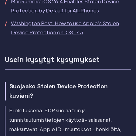
MacRumors: iOS 26.4 Enables Stolen Device
Protection by Default for All iPhones
Washington Post: How to use Apple's Stolen
Device Protection on iOS 17.3
Usein kysytyt kysymykset
Suojaako Stolen Device Protection
kuviani?
Ei oletuksena. SDP suojaa tilin ja
tunnistautumistietojen käyttöä - salasanat,
maksutavat, Apple ID -muutokset - henkilöltä,