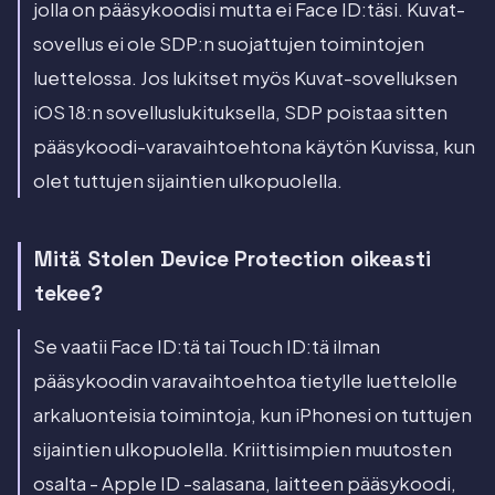
jolla on pääsykoodisi mutta ei Face ID:täsi. Kuvat-
sovellus ei ole SDP:n suojattujen toimintojen
luettelossa. Jos lukitset myös Kuvat-sovelluksen
iOS 18:n sovelluslukituksella, SDP poistaa sitten
pääsykoodi-varavaihtoehtona käytön Kuvissa, kun
olet tuttujen sijaintien ulkopuolella.
Mitä Stolen Device Protection oikeasti
tekee?
Se vaatii Face ID:tä tai Touch ID:tä ilman
pääsykoodin varavaihtoehtoa tietylle luettelolle
arkaluonteisia toimintoja, kun iPhonesi on tuttujen
sijaintien ulkopuolella. Kriittisimpien muutosten
osalta - Apple ID -salasana, laitteen pääsykoodi,