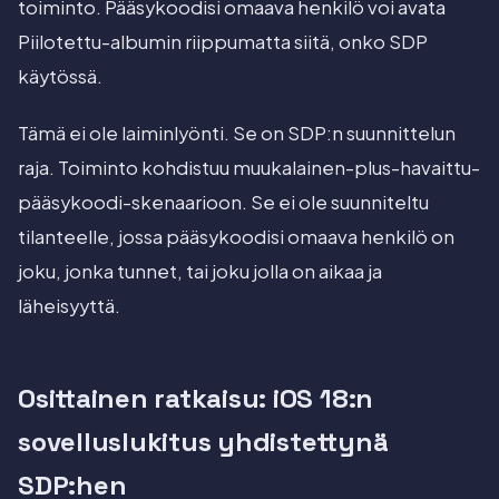
toiminto. Pääsykoodisi omaava henkilö voi avata
Piilotettu-albumin riippumatta siitä, onko SDP
käytössä.
Tämä ei ole laiminlyönti. Se on SDP:n suunnittelun
raja. Toiminto kohdistuu muukalainen-plus-havaittu-
pääsykoodi-skenaarioon. Se ei ole suunniteltu
tilanteelle, jossa pääsykoodisi omaava henkilö on
joku, jonka tunnet, tai joku jolla on aikaa ja
läheisyyttä.
Osittainen ratkaisu: iOS 18:n
sovelluslukitus yhdistettynä
SDP:hen