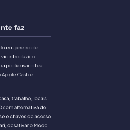
nte faz
ado em janeiro de
iu introduzir o
a podia usar o teu
 o Apple Cash e
asa, trabalho, locais
D sem alternativa de
sse e chaves de acesso
ri, desativar o Modo