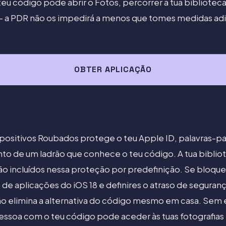
u código pode abrir o Fotos, percorrer a tua biblioteca
- a PDR não os impedirá a menos que tomes medidas adi
OBTER APLICAÇÃO
positivos Roubados protege o teu Apple ID, palavras-p
 de um ladrão que conhece o teu código. A tua bibliote
o incluídos nessa proteção por predefinição. Se bloque
de aplicações do iOS 18 e definires o atraso de seguran
 elimina a alternativa do código mesmo em casa. Sem 
 pessoa com o teu código pode aceder às tuas fotograf