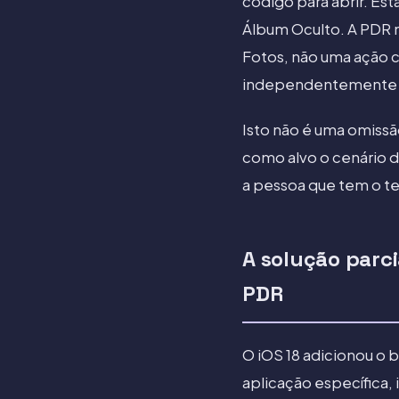
código para abrir. Est
Álbum Oculto. A PDR n
Fotos, não uma ação 
independentemente de
Isto não é uma omissão
como alvo o cenário 
a pessoa que tem o t
A solução parc
PDR
O iOS 18 adicionou o 
aplicação específica,