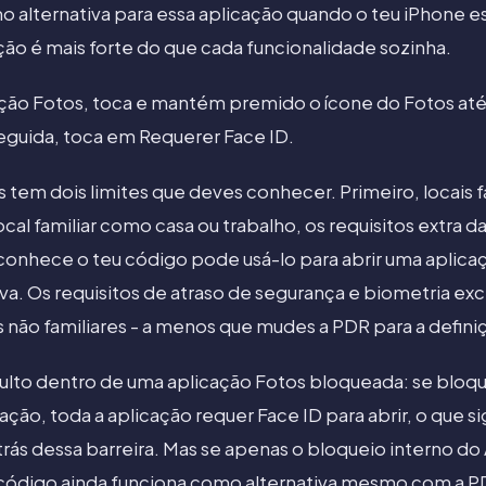
alternativa para essa aplicação quando o teu iPhone es
ção é mais forte do que cada funcionalidade sozinha.
cação Fotos, toca e mantém premido o ícone do Fotos at
eguida, toca em Requerer Face ID.
 tem dois limites que deves conhecer. Primeiro, locais f
cal familiar como casa ou trabalho, os requisitos extra 
conhece o teu código pode usá-lo para abrir uma aplic
. Os requisitos de atraso de segurança e biometria exc
não familiares - a menos que mudes a PDR para a defin
lto dentro de uma aplicação Fotos bloqueada: se bloqu
cação, toda a aplicação requer Face ID para abrir, o que s
rás dessa barreira. Mas se apenas o bloqueio interno d
o código ainda funciona como alternativa mesmo com a P