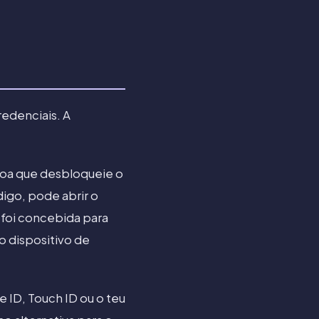
edenciais. A
ssoa que desbloqueie o
igo, pode abrir o
 foi concebida para
o dispositivo de
 ID, Touch ID ou o teu