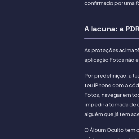
confirmado por uma f
A lacuna: a PDR
As proteções acima tê
aplicação Fotos não es
Por predefinição, a tu
teu iPhone com o códi
Fotos, navegar em todo
impedir a tomada de c
alguém que já tem ac
O Álbum Oculto tem o 