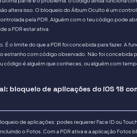
a última parte é o problema: o código ainda funciona com
ão altera isso. O bloqueio do Álbum Oculto é um control
controlada pela PDR. Alguém com o teu código pode abr
 a PDR estar ativa.
. É o limite do que a PDR foi concebida para fazer. A fu
do estranho com código observado. Não foi concebida p
eu código é alguém que conheces, ou alguém com temp
ial: bloqueio de aplicações do iOS 18 
bloqueio de aplicações: podes requerer Face ID ou Touch 
 incluindo o Fotos. Com a PDR ativa e a aplicação Fotos 