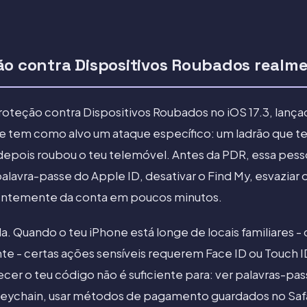
ão contra Dispositivos Roubados realme
Proteção contra Dispositivos Roubados no iOS 17.3, lanç
e tem como alvo um ataque específico: um ladrão que te v
epois roubou o teu telemóvel. Antes da PDR, essa pesso
palavra-passe do Apple ID, desativar o Find My, esvaziar
ntemente da conta em poucos minutos.
a. Quando o teu iPhone está longe de locais familiares - c
nte - certas ações sensíveis requerem Face ID ou Touch I
r o teu código não é suficiente para: ver palavras-pa
Keychain, usar métodos de pagamento guardados no Safa