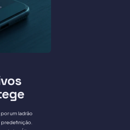
ivos
tege
 por um ladrão
 predefinição.