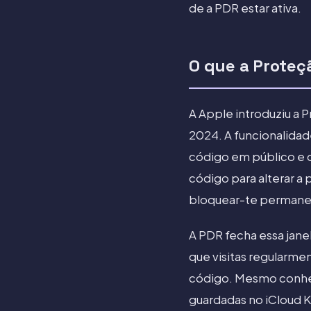
de a PDR estar ativa.
O que a Proteç
A Apple introduziu a 
2024. A funcionalidad
código em público e d
código para alterar a 
bloquear-te permane
A PDR fecha essa janel
que visitas regularme
código. Mesmo conhece
guardadas no iCloud 