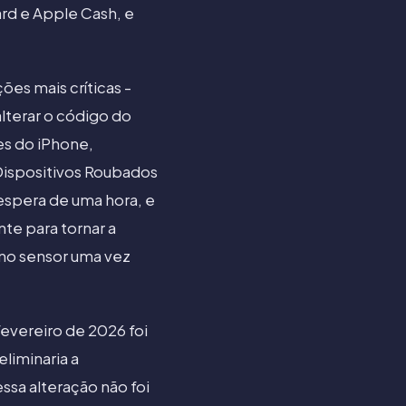
rd e Apple Cash, e
ões mais críticas -
lterar o código do
es do iPhone,
 Dispositivos Roubados
espera de uma hora, e
te para tornar a
 no sensor uma vez
evereiro de 2026 foi
liminaria a
sa alteração não foi