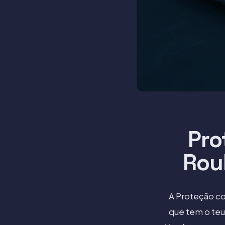
Pro
Rou
A Proteção co
que tem o teu