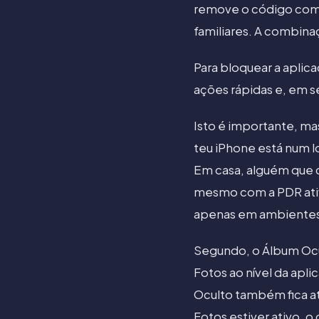
remove o código como 
familiares. A combina
Para bloquear a apli
ações rápidas e, em s
Isto é importante, mas
teu iPhone está num lo
Em casa, alguém que 
mesmo com a PDR ativa
apenas em ambientes 
Segundo, o Álbum Ocu
Fotos ao nível da apli
Oculto também fica at
Fotos estiver ativo, 