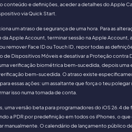
o conteúdo e definições, aceder a detalhes do Apple Ca
positivo via Quick Start.
iona um atraso de segurança de uma hora. Para as alteraç
se da Apple Account, terminar sessão na Apple Account, a
 ou remover Face ID ou Touch ID, repor todas as definiçõ
o de Dispositivos Móveis e desativar a Proteção contra
 uma verificação biométrica bem-sucedida, depois uma 
rificação bem-sucedida. O atraso existe especificamen
para essas ações: um assaltante que força o teu polegar
rmar isso numa tomada de conta.
 uma versão beta para programadores do iOS 26.4 de f
do a PDR por predefinição em todos os iPhones, o que e
ar manualmente. O calendário de lançamento público des