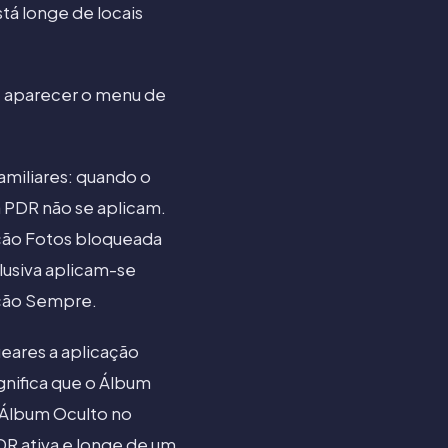
tá longe de locais
é aparecer o menu de
amiliares: quando o
da PDR não se aplicam.
ação Fotos bloqueada
lusiva aplicam-se
ição Sempre.
eares a aplicação
ignifica que o Álbum
o Álbum Oculto no
DR ativa e longe de um