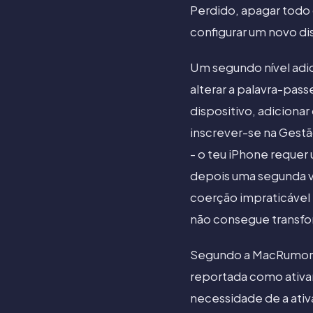
Perdido, apagar todo 
configurar um novo dis
Um segundo nível adic
alterar a palavra-pas
dispositivo, adicionar
inscrever-se na Gestã
- o teu iPhone requer
depois uma segunda ve
coerção impraticável 
não consegue transfo
Segundo a MacRumors,
reportada como ativan
necessidade de a ativ