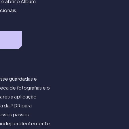
 e abrir o Álbum
cionais.
asse guardadas e
ca de fotografias e o
ares a aplicação
ça da PDR para
esses passos
ias independentemente