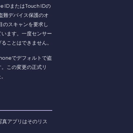
DまたはTouch IDの
、盗難デバイス保護のオ
回目のスキャンを要求し
ています。一度センサー
げることはできません。
Phoneでデフォルトで盗
す。この変更の正式リ
た。
。写真アプリはそのリス