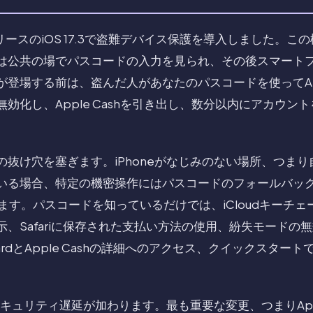
月リリースのiOS 17.3で盗難デバイス保護を導入しました。
は公共の場でパスコードの入力を見られ、その後スマート
登場する前は、盗んだ人があなたのパスコードを使ってApp
効化し、Apple Cashを引き出し、数分以内にアカウン
。
の抜け穴を塞ぎます。iPhoneがなじみのない場所、つま
る場合、特定の機密操作にはパスコードのフォールバックなし
になります。パスコードを知っているだけでは、iCloudキーチ
、Safariに保存された支払い方法の使用、紛失モードの
CardとApple Cashの詳細へのアクセス、クイックスタ
。
キュリティ遅延が加わります。最も重要な変更、つまりApple