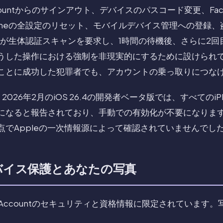
countからのサインアウト、デバイスのパスコード変更、Face I
honeの全設定のリセット、モバイルデバイス管理への登録
neが生体認証スキャンを要求し、1時間の待機後、さらに2
うした操作における強制を非現実的にするために設けられ
ことに成功した犯罪者でも、アカウントの乗っ取りにつな
と、2026年2月のiOS 26.4の開発者ベータ版では、すべてのi
になると報告されており、手動での有効化が不要になりま
点でAppleの一次情報源によって確認されていませんでし
デバイス保護とあなたの写真
e Accountのセキュリティと資格情報に限定されています
。