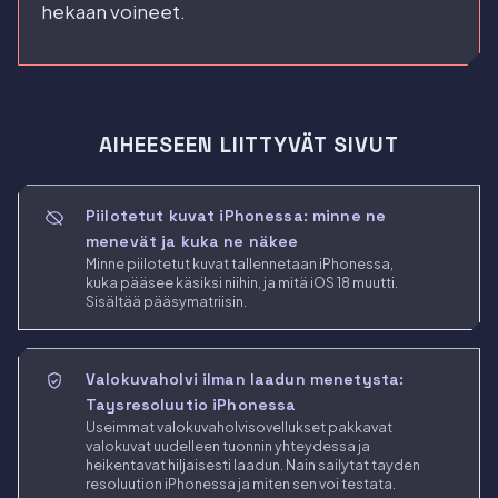
hekaan voineet.
AIHEESEEN LIITTYVÄT SIVUT
Piilotetut kuvat iPhonessa: minne ne
menevät ja kuka ne näkee
Minne piilotetut kuvat tallennetaan iPhonessa,
kuka pääsee käsiksi niihin, ja mitä iOS 18 muutti.
Sisältää pääsymatriisin.
Valokuvaholvi ilman laadun menetysta:
Taysresoluutio iPhonessa
Useimmat valokuvaholvisovellukset pakkavat
valokuvat uudelleen tuonnin yhteydessa ja
heikentavat hiljaisesti laadun. Nain sailytat tayden
resoluution iPhonessa ja miten sen voi testata.