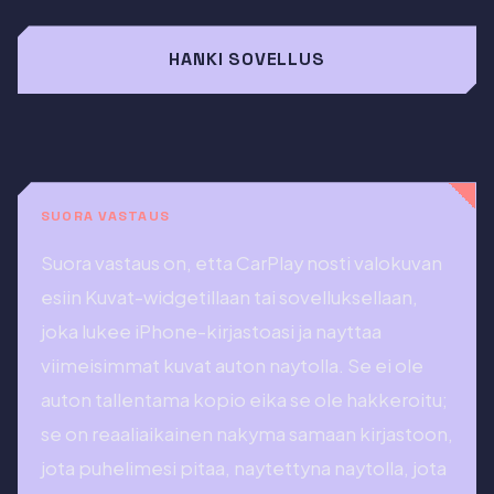
HANKI SOVELLUS
SUORA VASTAUS
Suora vastaus on, etta CarPlay nosti valokuvan
esiin Kuvat-widgetillaan tai sovelluksellaan,
joka lukee iPhone-kirjastoasi ja nayttaa
viimeisimmat kuvat auton naytolla. Se ei ole
auton tallentama kopio eika se ole hakkeroitu;
se on reaaliaikainen nakyma samaan kirjastoon,
jota puhelimesi pitaa, naytettyna naytolla, jota