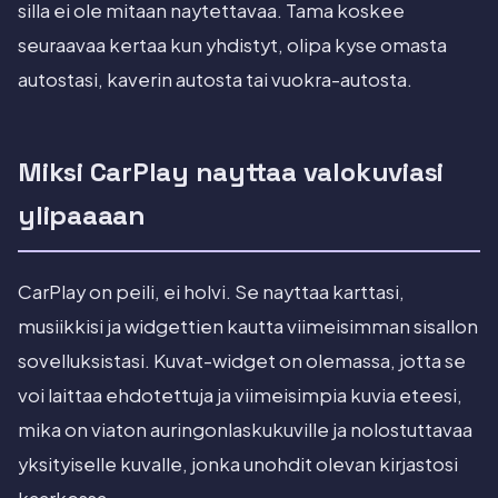
silla ei ole mitaan naytettavaa. Tama koskee
seuraavaa kertaa kun yhdistyt, olipa kyse omasta
autostasi, kaverin autosta tai vuokra-autosta.
Miksi CarPlay nayttaa valokuviasi
ylipaaaan
CarPlay on peili, ei holvi. Se nayttaa karttasi,
musiikkisi ja widgettien kautta viimeisimman sisallon
sovelluksistasi. Kuvat-widget on olemassa, jotta se
voi laittaa ehdotettuja ja viimeisimpia kuvia eteesi,
mika on viaton auringonlaskukuville ja nolostuttavaa
yksityiselle kuvalle, jonka unohdit olevan kirjastosi