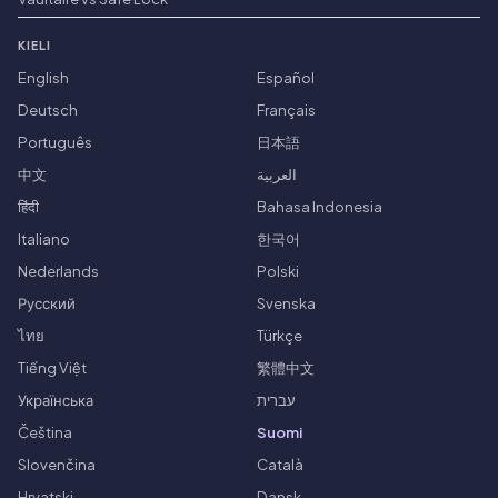
KIELI
English
Español
Deutsch
Français
Português
日本語
中文
العربية
हिंदी
Bahasa Indonesia
Italiano
한국어
Nederlands
Polski
Русский
Svenska
ไทย
Türkçe
Tiếng Việt
繁體中文
Українська
עברית
Čeština
Suomi
Slovenčina
Català
Hrvatski
Dansk