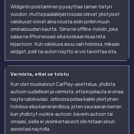
Widgetin poistaminen pysayttaa taman tietyn
vuodon, mutta paalakirjastossasi olevat yksityiset
valokuvat voivat aina nousta esiin jonkin muun
ominaisuuden kautta. Siirra ne offline-holviin, joka
salaa ne iPhonessasi eika koskaan lisaa niita
kirjastoon. Kun valokuva asuu vain holvissa, mikaan
widget, peili tai auton naytto ei voi tavoittaa sita.
Varmista, ettei se toistu
Kun olet muokannut CarPlay-asettelua, yhdista
autoon uudelleen ja varmista, etta kojelauta ei enaa
nayta valokuviasi. Jatkossa pidaa kaikki yksityinen
holvissa eika kamerarollissa, joten seuraavan kerran
kun yhdistyt vuokra-autoon, kaverin autoon tai
omaasi, siella ei yksinkertaisesti ole mitaan sinun
asioistasi naytolla.