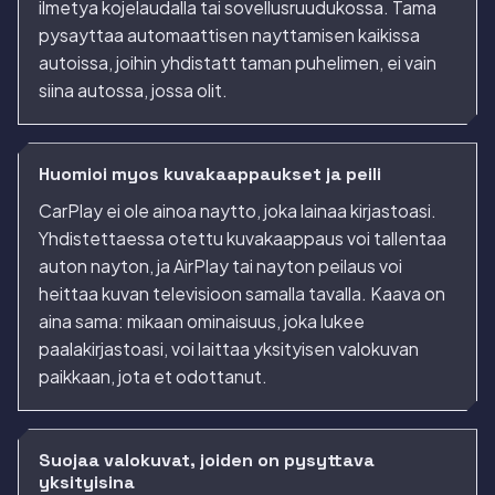
ilmetya kojelaudalla tai sovellusruudukossa. Tama
pysayttaa automaattisen nayttamisen kaikissa
autoissa, joihin yhdistatt taman puhelimen, ei vain
siina autossa, jossa olit.
Huomioi myos kuvakaappaukset ja peili
CarPlay ei ole ainoa naytto, joka lainaa kirjastoasi.
Yhdistettaessa otettu kuvakaappaus voi tallentaa
auton nayton, ja AirPlay tai nayton peilaus voi
heittaa kuvan televisioon samalla tavalla. Kaava on
aina sama: mikaan ominaisuus, joka lukee
paalakirjastoasi, voi laittaa yksityisen valokuvan
paikkaan, jota et odottanut.
Suojaa valokuvat, joiden on pysyttava
yksityisina