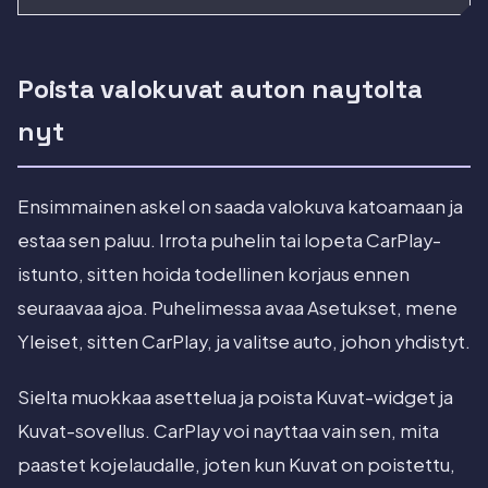
Poista valokuvat auton naytolta
nyt
Ensimmainen askel on saada valokuva katoamaan ja
estaa sen paluu. Irrota puhelin tai lopeta CarPlay-
istunto, sitten hoida todellinen korjaus ennen
seuraavaa ajoa. Puhelimessa avaa Asetukset, mene
Yleiset, sitten CarPlay, ja valitse auto, johon yhdistyt.
Sielta muokkaa asettelua ja poista Kuvat-widget ja
Kuvat-sovellus. CarPlay voi nayttaa vain sen, mita
paastet kojelaudalle, joten kun Kuvat on poistettu,