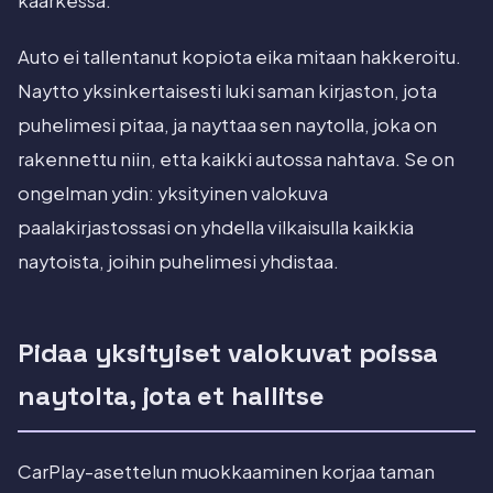
kaarkessa.
Auto ei tallentanut kopiota eika mitaan hakkeroitu.
Naytto yksinkertaisesti luki saman kirjaston, jota
puhelimesi pitaa, ja nayttaa sen naytolla, joka on
rakennettu niin, etta kaikki autossa nahtava. Se on
ongelman ydin: yksityinen valokuva
paalakirjastossasi on yhdella vilkaisulla kaikkia
naytoista, joihin puhelimesi yhdistaa.
Pidaa yksityiset valokuvat poissa
naytolta, jota et hallitse
CarPlay-asettelun muokkaaminen korjaa taman