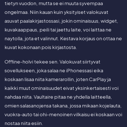
tietyn vuodon, mutta se ei muuta syvempaa
ongelmaa. Niin kauan kuin yksityiset valokuvat
asuvat paalakirjastossasi, jokin ominaisuus, widget,
kuvakaappaus, peili tai jaettu laite, voi laittaa ne
naytolla, jota et valinnut. Kestava korjaus on ottaa ne
kuvat kokonaan pois kirjastosta.
Offline-holvi tekee sen. Valokuvat siirtyvat
sovellukseen, joka salaa ne iPhonessasi eika
koskaan lisaa niita kamerarollin, joten CarPlay ja
kaikki muut ominaisuudet eivat yksinkertaisesti voi
nahdaa niita. Vaultaire pitaa ne yhdella laitteella,
omien salasanojensa takana, jossa mikaan kojelauta,
vuokra-auto tai ohi-menoinen vilkaisu ei koskaan voi
nostaa niita esiin.