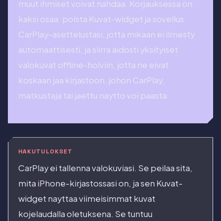
muut ihmiset voivat nahdaa. Korjauksessa on
kaksi osaa: poista Kuvat-widget ja sovellus
CarPlay-asettelustasi, jotta mikaan ei ilmesty
automaattisesti, ja siirra aidosti yksityiset
valokuvat offline-holviin, jotta ne eivat
koskaan jaa kirjastoon, johon CarPlay,
matkustaja tai jaettu naytto voi paasta.
HAKUTULOKSET
CarPlay ei tallenna valokuviasi. Se peilaa sita,
mita iPhone-kirjastossasi on, ja sen Kuvat-
widget nayttaa viimeisimmat kuvat
kojelaudalla oletuksena. Se tuntuu