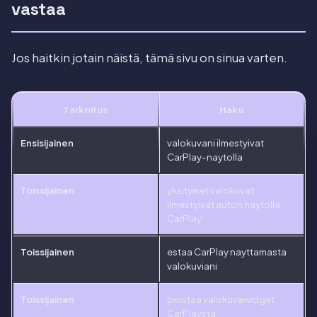
vastaa
Jos haitkin jotain näistä, tämä sivu on sinua varten.
Tarkoitus
Haku
Ensisijainen
valokuvani ilmestyivat
CarPlay-naytolla
Toissijainen
yksityiset valokuvat
ilmestyivat auton naytolla
CarPlay
Toissijainen
estaa CarPlay nayttamasta
valokuviani
Toissijainen
poistaa valokuvawidget
CarPlaysta