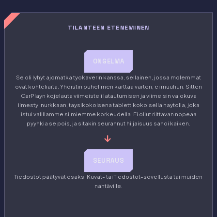
TILANTEEN ETENEMINEN
ONGELMA
Se oli lyhyt ajomatka tyokaverin kanssa, sellainen, jossa molemmat
ovat kohteliaita. Yhdistin puhelimen karttaa varten, ei muuhun. Sitten
CarPlayn kojelauta viimeisteli latautumisen ja viimeisin valokuva
ilmestyi nurkkaan, taysikokoisena tablettikokoisella naytolla, joka
istui valillamme silmiemme korkeudella. Ei ollut riittavan nopeaa
pyyhkia se pois, ja sitakin seurannut hiljaisuus sanoi kaiken.
→
SEURAUS
Tiedostot päätyvät osaksi Kuvat- tai Tiedostot-sovellusta tai muiden
nähtäville.