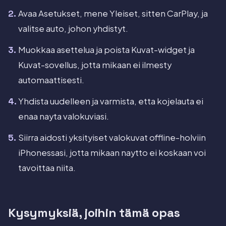
Avaa Asetukset, mene Yleiset, sitten CarPlay, ja
valitse auto, johon yhdistyt.
Muokkaa asettelua ja poista Kuvat-widget ja
Kuvat-sovellus, jotta mikaan ei ilmesty
automaattisesti.
Yhdista uudelleen ja varmista, etta kojelauta ei
enaa nayta valokuviasi.
Siirra aidosti yksityiset valokuvat offline-holviin
iPhonessasi, jotta mikaan naytto ei koskaan voi
tavoittaa niita.
Kysymyksiä, joihin tämä opas