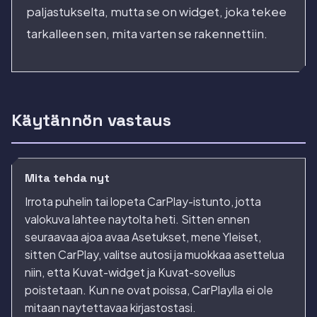
paljastukselta, mutta se on widget, joka tekee
tarkalleen sen, mita varten se rakennettiin.
Käytännön vastaus
Mita tehda nyt
Irrota puhelin tai lopeta CarPlay-istunto, jotta
valokuva lahtee naytolta heti. Sitten ennen
seuraavaa ajoa avaa Asetukset, mene Yleiset,
sitten CarPlay, valitse autosi ja muokkaa asettelua
niin, etta Kuvat-widget ja Kuvat-sovellus
poistetaan. Kun ne ovat poissa, CarPlaylla ei ole
mitaan naytettavaa kirjastostasi.