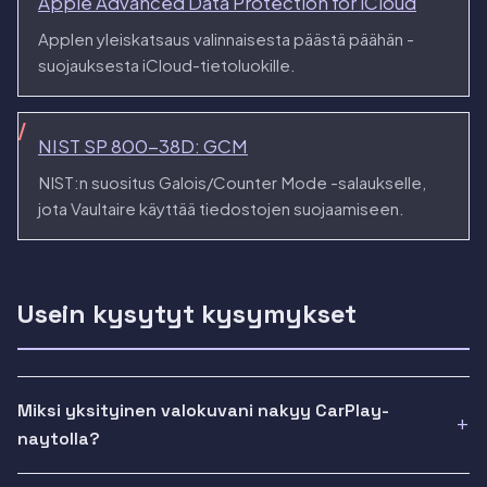
Apple Advanced Data Protection for iCloud
Applen yleiskatsaus valinnaisesta päästä päähän -
suojauksesta iCloud-tietoluokille.
NIST SP 800-38D: GCM
NIST:n suositus Galois/Counter Mode -salaukselle,
jota Vaultaire käyttää tiedostojen suojaamiseen.
Usein kysytyt kysymykset
Miksi yksityinen valokuvani nakyy CarPlay-
naytolla?