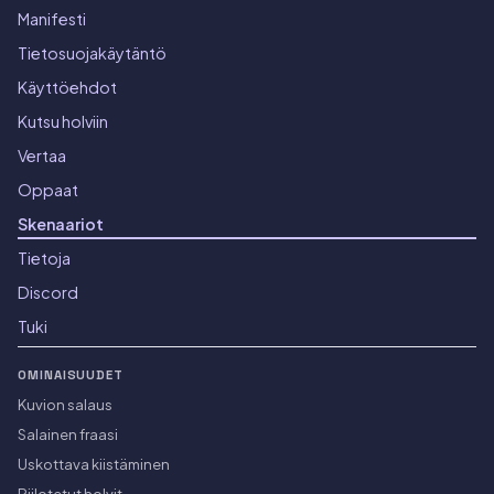
Manifesti
Tietosuojakäytäntö
Käyttöehdot
Kutsu holviin
Vertaa
Oppaat
Skenaariot
Tietoja
Discord
Tuki
OMINAISUUDET
Kuvion salaus
Salainen fraasi
Uskottava kiistäminen
Piilotetut holvit