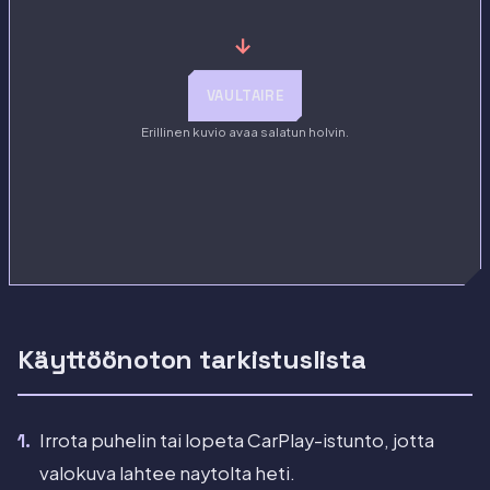
→
VAULTAIRE
Erillinen kuvio avaa salatun holvin.
Käyttöönoton tarkistuslista
Irrota puhelin tai lopeta CarPlay-istunto, jotta
valokuva lahtee naytolta heti.