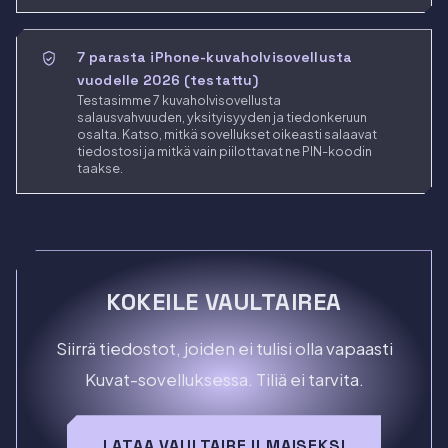
7 parasta iPhone-kuvaholvisovellusta
vuodelle 2026 (testattu)
Testasimme 7 kuvaholvisovellusta
salausvahvuuden, yksityisyyden ja tiedonkeruun
osalta. Katso, mitkä sovellukset oikeasti salaavat
tiedostosi ja mitkä vain piilottavat ne PIN-koodin
taakse.
KOKEILE VAULTAIREA
Siirrä tiedostot, joiden ei tulisi olla vapaasti
Kuvat-sovelluksessa. Tiliä ei tarvita.
LATAA VAULTAIRE ILMAISEKSI