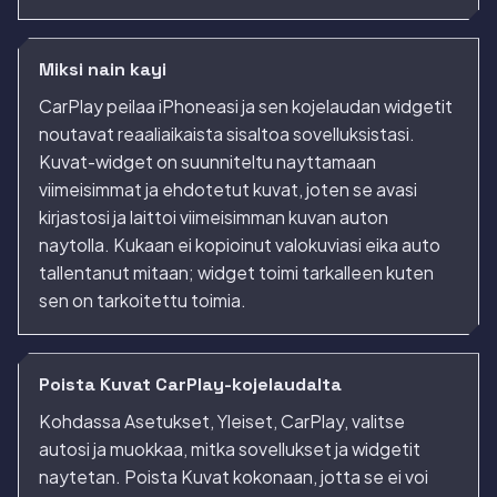
Miksi nain kayi
CarPlay peilaa iPhoneasi ja sen kojelaudan widgetit
noutavat reaaliaikaista sisaltoa sovelluksistasi.
Kuvat-widget on suunniteltu nayttamaan
viimeisimmat ja ehdotetut kuvat, joten se avasi
kirjastosi ja laittoi viimeisimman kuvan auton
naytolla. Kukaan ei kopioinut valokuviasi eika auto
tallentanut mitaan; widget toimi tarkalleen kuten
sen on tarkoitettu toimia.
Poista Kuvat CarPlay-kojelaudalta
Kohdassa Asetukset, Yleiset, CarPlay, valitse
autosi ja muokkaa, mitka sovellukset ja widgetit
naytetan. Poista Kuvat kokonaan, jotta se ei voi