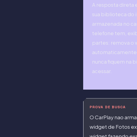
A resposta direta 
sua biblioteca do 
armazenada no car
telefone tem, exi
partes: remova o w
automaticamente, 
nunca fiquem na b
acessar.
PROVA DE BUSCA
O CarPlay nao armaz
widget de Fotos ex
widget fazendo exa