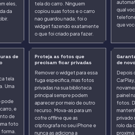
automat
em eles,
tela do carro. Ninguem
qual vo
ada da
copiou suas fotos e o carro
telefon
ibir.
nao guardou nada; foi o
que voc
widget fazendo exatamente
o que foi criado para fazer.
turas de
Proteja as fotos que
Garant
o
precisam ficar privadas
de nov
Remover o widget para essa
Depois d
ca tela
fuga especifica, mas fotos
CarPlay
ca. Uma
privadas na sua biblioteca
novamen
principal sempre podem
painel n
o pode
aparecer por meio de outro
fotos. D
carro, e
recurso. Mova-as para um
mantenh
ento de
cofre offline que as
privado
uma foto
criptografa no seu iPhone e
rolo da 
 forma.
nunca as adiciona a
proxima