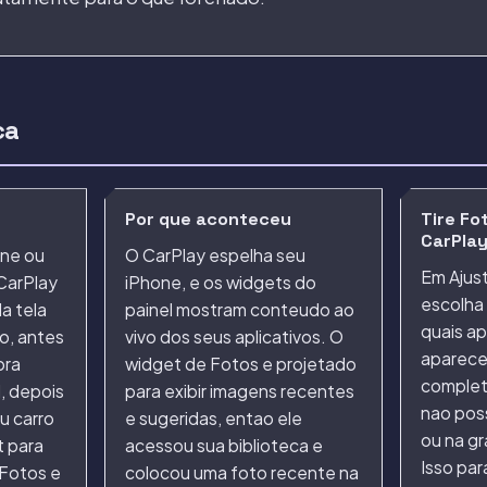
ca
Por que aconteceu
Tire Fo
CarPla
ne ou
O CarPlay espelha seu
Em Ajust
CarPlay
iPhone, e os widgets do
escolha 
da tela
painel mostram conteudo ao
quais ap
o, antes
vivo dos seus aplicativos. O
aparec
bra
widget de Fotos e projetado
complet
l, depois
para exibir imagens recentes
nao pos
u carro
e sugeridas, entao ele
ou na gr
t para
acessou sua biblioteca e
Isso par
 Fotos e
colocou uma foto recente na