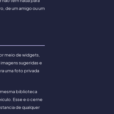
e nao tem nada para
arro, de um amigo ou um
por meio de widgets,
r imagens sugeridas e
ara uma foto privada
a mesma biblioteca
eiculo. Esse e o cerne
istancia de qualquer