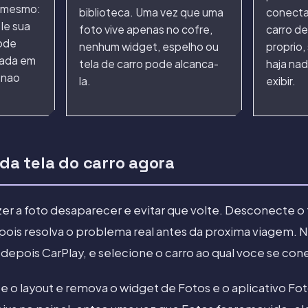
o mesmo:
biblioteca. Uma vez que uma
conecta
le sua
foto vive apenas no cofre,
carro d
pode
nenhum widget, espelho ou
proprio
vada em
tela de carro pode alcanca-
haja nad
 nao
la.
exibir.
 da tela do carro agora
zer a foto desaparecer e evitar que volte. Desconecte o
pois resolva o problema real antes da proxima viagem. N
, depois CarPlay, e selecione o carro ao qual voce se con
ize o layout e remova o widget de Fotos e o aplicativo F