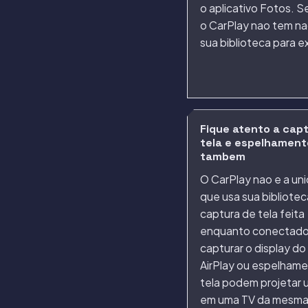
o aplicativo Fotos. S
o CarPlay nao tem n
sua biblioteca para ex
Fique atento a cap
tela e espelhament
tambem
O CarPlay nao e a uni
que usa sua bibliote
captura de tela feita
enquanto conectad
capturar o display do 
AirPlay ou espelham
tela podem projetar 
em uma TV da mesma