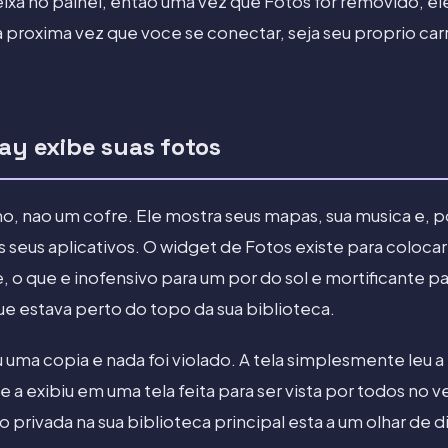
ixa no painel, entao uma vez que Fotos for removido, el
 na proxima vez que voce se conectar, seja seu proprio c
ay exibe suas fotos
o, nao um cofre. Ele mostra seus mapas, sua musica e, 
seus aplicativos. O widget de Fotos existe para coloca
, o que e inofensivo para um por do sol e mortificante p
 estava perto do topo da sua biblioteca.
 uma copia e nada foi violado. A tela simplesmente leu 
 a exibiu em uma tela feita para ser vista por todos no v
privada na sua biblioteca principal esta a um olhar de d