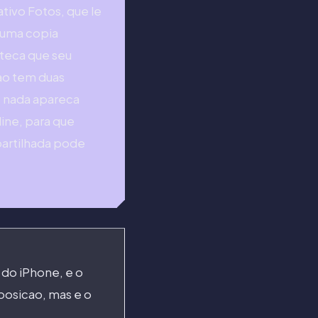
ativo Fotos, que le
e uma copia
oteca que seu
ao tem duas
e nada apareca
ine, para que
partilhada pode
 do iPhone, e o
posicao, mas e o