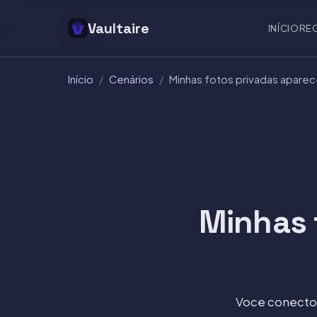
Vaultaire
INÍCIO
RE
Início
/
Cenários
/
Minhas fotos privadas aparece
Minhas 
Voce conectou 