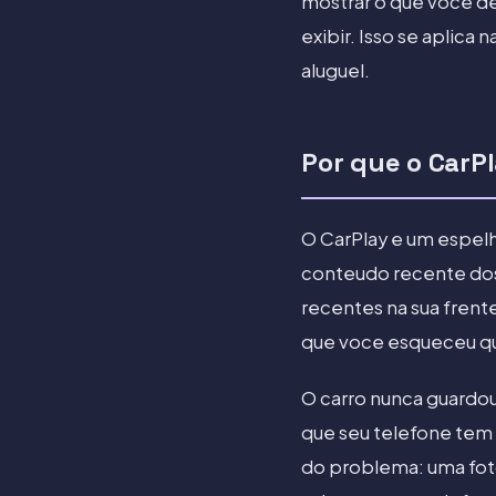
mostrar o que voce de
exibir. Isso se aplica
aluguel.
Por que o CarPl
O CarPlay e um espelh
conteudo recente dos 
recentes na sua frente
que voce esqueceu que
O carro nunca guardou
que seu telefone tem e
do problema: uma foto 