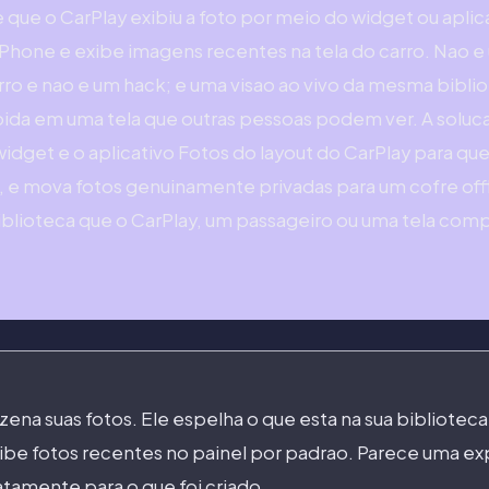
e que o CarPlay exibiu a foto por meio do widget ou aplic
iPhone e exibe imagens recentes na tela do carro. Nao 
ro e nao e um hack; e uma visao ao vivo da mesma bibli
bida em uma tela que outras pessoas podem ver. A soluc
idget e o aplicativo Fotos do layout do CarPlay para qu
e mova fotos genuinamente privadas para um cofre offl
iblioteca que o CarPlay, um passageiro ou uma tela com
ena suas fotos. Ele espelha o que esta na sua biblioteca
ibe fotos recentes no painel por padrao. Parece uma ex
tamente para o que foi criado.