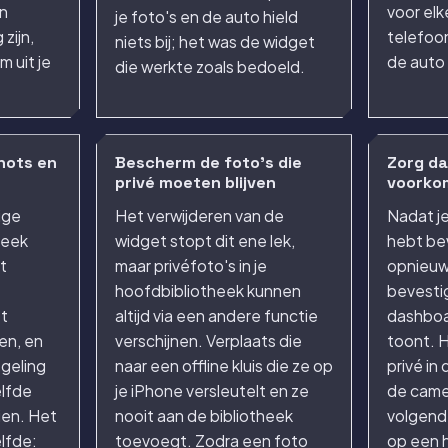
n
voor elk
je foto's en de auto hield
zijn,
telefoon
niets bij; het was de widget
m uit je
de auto 
die werkte zoals bedoeld.
hots en
Bescherm de foto's die
Zorg da
privé moeten blijven
voorko
ige
Het verwijderen van de
Nadat je
heek
widget stopt dit ene lek,
hebt bew
t
maar privéfoto's in je
opnieuw
hoofdbibliotheek kunnen
bevestig
et
altijd via een andere functie
dashboar
en, en
verschijnen. Verplaats die
toont. H
egeling
naar een offline kluis die ze op
privé in 
elfde
je iPhone versleutelt en ze
de came
ien. Het
nooit aan de bibliotheek
volgende
elfde:
toevoegt. Zodra een foto
op een 