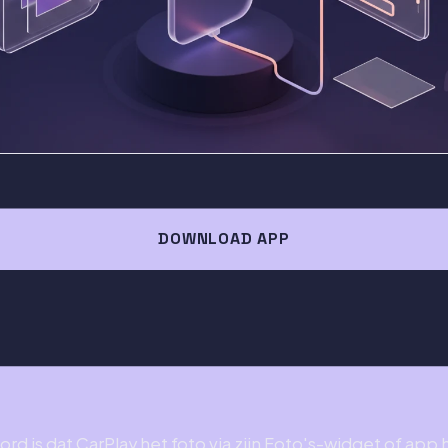
DOWNLOAD APP
rd is dat CarPlay het foto via zijn Foto's-widget of app