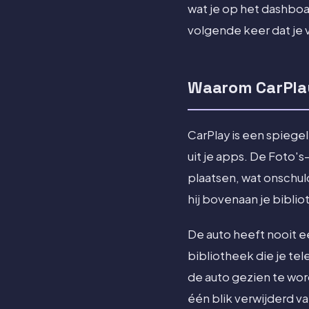
wat je op het dashboar
volgende keer dat je v
Waarom CarPlay
CarPlay is een spiegel
uit je apps. De Foto'
plaatsen, wat onschuld
hij bovenaan je bibli
De auto heeft nooit e
bibliotheek die je te
de auto gezien te wor
één blik verwijderd va