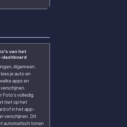
to's van het
y-dashboard
llingen, Algemeen,
 kies je auto en
welke apps en
verschijnen.
r Foto's volledig
t niet op het
d of in het app-
an verschijnen. Dit
et automatisch tonen