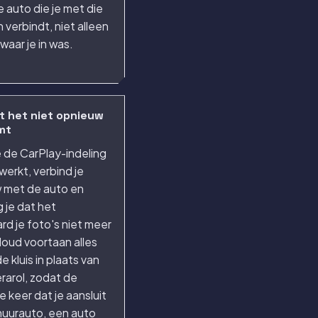
e auto die je met die
 verbindt, niet alleen
waar je in was.
t het niet opnieuw
mt
 de CarPlay-indeling
erkt, verbind je
 met de auto en
 je dat het
d je foto's niet meer
oud voortaan alles
de kluis in plaats van
rarol, zodat de
 keer dat je aansluit
huurauto, een auto