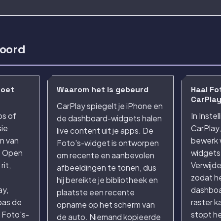
woord
moet
Waarom het is gebeurd
Haal Fo
CarPla
CarPlay spiegelt je iPhone en
os of
In Inste
de dashboard-widgets halen
sie
CarPlay,
live content uit je apps. De
n van
bewerk 
Foto's-widget is ontworpen
. Open
widgets 
om recente en aanbevolen
rit,
Verwijde
afbeeldingen te tonen, dus
zodat he
hij bereikte je bibliotheek en
ay,
dashboar
plaatste een recente
pas de
raster k
opname op het scherm van
 Foto's-
stopt h
de auto. Niemand kopieerde