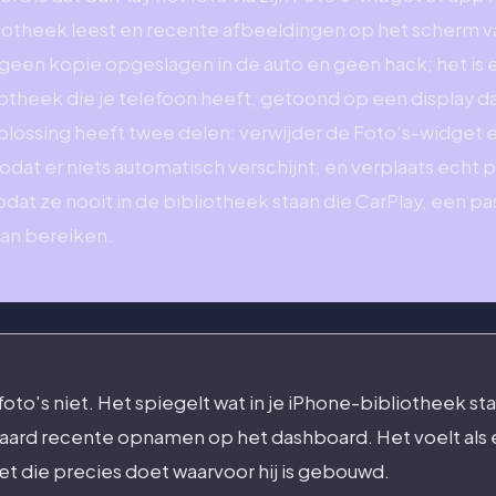
liotheek leest en recente afbeeldingen op het scherm v
 geen kopie opgeslagen in de auto en geen hack; het is 
iotheek die je telefoon heeft, getoond op een display 
lossing heeft twee delen: verwijder de Foto's-widget en
odat er niets automatisch verschijnt, en verplaats echt p
 zodat ze nooit in de bibliotheek staan die CarPlay, een p
an bereiken.
foto's niet. Het spiegelt wat in je iPhone-bibliotheek st
aard recente opnamen op het dashboard. Het voelt als e
et die precies doet waarvoor hij is gebouwd.