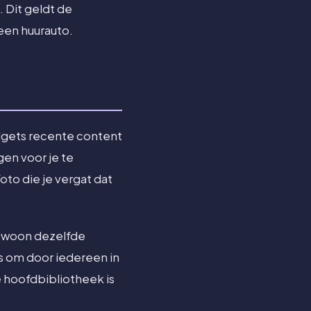
. Dit geldt de
 een huurauto.
widgets recente content
en voor je te
oto die je vergat dat
 gewoon dezelfde
s om door iedereen in
e hoofdbibliotheek is