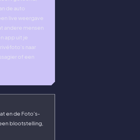
an de auto
een live weergave
dat andere mensen
 app uit je
rivéfoto's naar
assagier of een
aat en de Foto's-
en blootstelling,