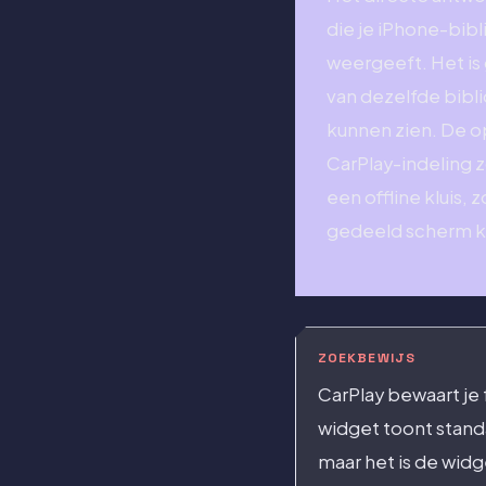
die je iPhone-bib
weergeeft. Het is
van dezelfde bibl
kunnen zien. De op
CarPlay-indeling z
een offline kluis,
gedeeld scherm k
ZOEKBEWIJS
CarPlay bewaart je 
widget toont stand
maar het is de widg