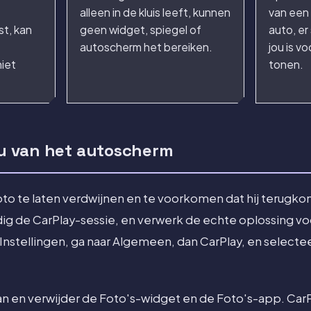
alleen in de kluis leeft, kunnen
van een 
st, kan
geen widget, spiegel of
auto, er
autoscherm het bereiken.
jou is v
niet
tonen.
 nu van het autoscherm
foto te laten verdwijnen en te voorkomen dat hij terugk
dig de CarPlay-sessie, en verwerk de echte oplossing voo
nstellingen, ga naar Algemeen, dan CarPlay, en selecte
aan en verwijder de Foto's-widget en de Foto's-app. CarP