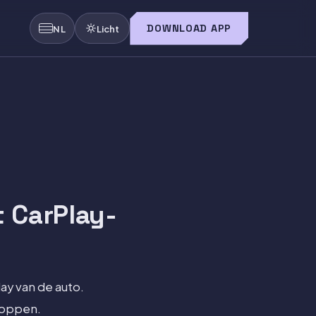
DOWNLOAD APP
NL
Licht
t CarPlay-
ay van de auto.
stoppen.