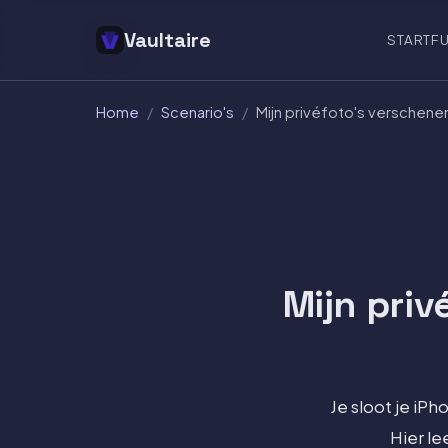
Vaultaire
START
FU
Home
/
Scenario's
/
Mijn privéfoto's verschene
Mijn priv
Je sloot je iP
Hier le