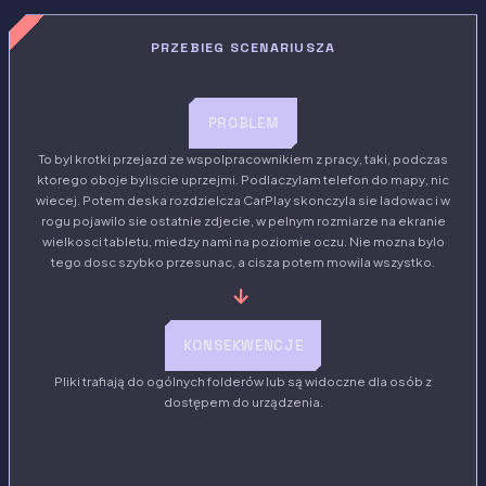
PRZEBIEG SCENARIUSZA
PROBLEM
To byl krotki przejazd ze wspolpracownikiem z pracy, taki, podczas
ktorego oboje byliscie uprzejmi. Podlaczylam telefon do mapy, nic
wiecej. Potem deska rozdzielcza CarPlay skonczyla sie ladowac i w
rogu pojawilo sie ostatnie zdjecie, w pelnym rozmiarze na ekranie
wielkosci tabletu, miedzy nami na poziomie oczu. Nie mozna bylo
tego dosc szybko przesunac, a cisza potem mowila wszystko.
→
KONSEKWENCJE
Pliki trafiają do ogólnych folderów lub są widoczne dla osób z
dostępem do urządzenia.