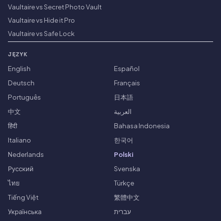
Vaultaire vs Secret Photo Vault
Vaultaire vs Hide it Pro
Vaultaire vs Safe Lock
JĘZYK
English
Español
Deutsch
Français
Português
日本語
中文
العربية
हिंदी
Bahasa Indonesia
Italiano
한국어
Nederlands
Polski
Русский
Svenska
ไทย
Türkçe
Tiếng Việt
繁體中文
Українська
עברית