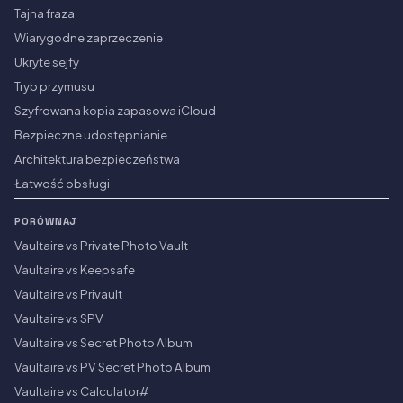
Tajna fraza
Wiarygodne zaprzeczenie
Ukryte sejfy
Tryb przymusu
Szyfrowana kopia zapasowa iCloud
Bezpieczne udostępnianie
Architektura bezpieczeństwa
Łatwość obsługi
PORÓWNAJ
Vaultaire vs Private Photo Vault
Vaultaire vs Keepsafe
Vaultaire vs Privault
Vaultaire vs SPV
Vaultaire vs Secret Photo Album
Vaultaire vs PV Secret Photo Album
Vaultaire vs Calculator#