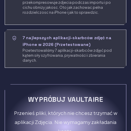
przekompresowuje zdjecia podczas importu i po
cichu obnizy jakosc. Oto jak zachowac pelna
rozdzielczosc na iPhone i jak to sprawdzic.
7 najlepszych aplikacji-skarbców zdjęć na
iPhone w 2026 (Przetestowane)
Przetestowaliśmy 7 aplikacji-skarbców zdjęć pod
kątem siły szyfrowania, prywatności i zbierania
danych.
WYPRÓBUJ VAULTAIRE
Przenieś pliki, których nie chcesz trzymać w
aplikacji Zdjęcia. Nie wymagamy zakładania