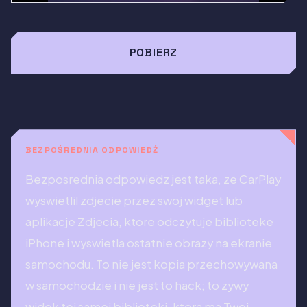
POBIERZ
BEZPOŚREDNIA ODPOWIEDŹ
Bezposrednia odpowiedz jest taka, ze CarPlay
wyswietlil zdjecie przez swoj widget lub
aplikacje Zdjecia, ktore odczytuje biblioteke
iPhone i wyswietla ostatnie obrazy na ekranie
samochodu. To nie jest kopia przechowywana
w samochodzie i nie jest to hack; to zywy
widok tej samej biblioteki, ktora ma Twoj