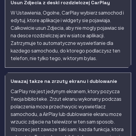
Usun Zdjecia z deski rozdzielczej CarPlay
W Ustawienia, Ogolne, CarPlay wybierz samochod i
edytuj, ktore aplikacje i widgety sie pojawiaja.
Calkowicie usun Zdjecia, aby nie mogly pojawiac sie
na desce rozdzielczej ani w siatce aplikacji.
Zatrzymuje to automatyczne wyswietlanie dla
kazdego samochodu, do ktorego podlaczysz ten
telefon, nie tylko tego, w ktorym bylas.
Uwazaj takze na zrzuty ekranu i dublowanie
CarPlay nie jest jedynym ekranem, ktory pozycza
Twoja biblioteke. Zrzut ekranu wykonany podczas
polaczenia moze przechwycic wyswietlacz
samochodu, a AirPlay lub dublowanie ekranu moze
wrzucic zdjecie na telewizor w ten sam sposob.
Wzorzec jest zawsze taki sam: kazda funkcja, ktora