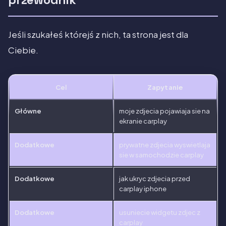
Jeśli szukałeś którejś z nich, ta strona jest dla
Ciebie.
Cel
Zapytanie
Główne
moje zdjecia pojawiaja sie na
ekranie carplay
Dodatkowe
prywatne zdjecia wyswietlaja
sie w samochodzie carplay
Dodatkowe
jak ukryc zdjecia przed
carplay iphone
Dodatkowe
usuniecie widgetu zdjec z
carplay