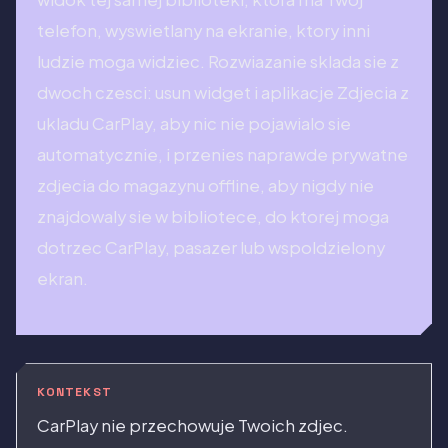
telefon, wyswietlany na ekranie, ktory inni
ludzie moga widziec. Rozwiazanie sklada sie z
dwoch czesci: usun widget i aplikacje Zdjecia z
ukladu CarPlay, aby nic nie pojawialo sie
automatycznie, i przenies naprawde prywatne
zdjecia do magazynu offline, aby nigdy nie
znajdowaly sie w bibliotece, do ktorej moga
dotrzec CarPlay, pasazer lub wspoldzielony
ekran.
KONTEKST
CarPlay nie przechowuje Twoich zdjec.