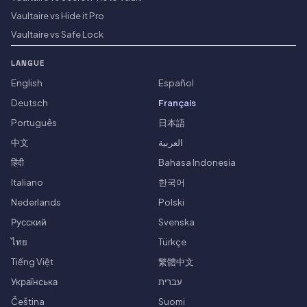
Vaultaire vs Hide it Pro
Vaultaire vs Safe Lock
LANGUE
English
Español
Deutsch
Français
Português
日本語
中文
العربية
हिंदी
Bahasa Indonesia
Italiano
한국어
Nederlands
Polski
Русский
Svenska
ไทย
Türkçe
Tiếng Việt
繁體中文
Українська
עברית
Čeština
Suomi