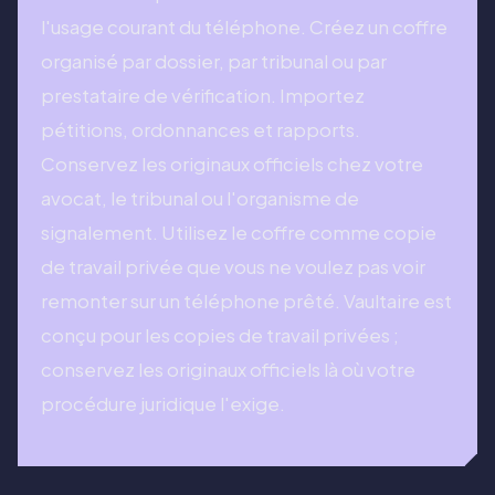
l'usage courant du téléphone. Créez un coffre
organisé par dossier, par tribunal ou par
prestataire de vérification. Importez
pétitions, ordonnances et rapports.
Conservez les originaux officiels chez votre
avocat, le tribunal ou l'organisme de
signalement. Utilisez le coffre comme copie
de travail privée que vous ne voulez pas voir
remonter sur un téléphone prêté. Vaultaire est
conçu pour les copies de travail privées ;
conservez les originaux officiels là où votre
procédure juridique l'exige.