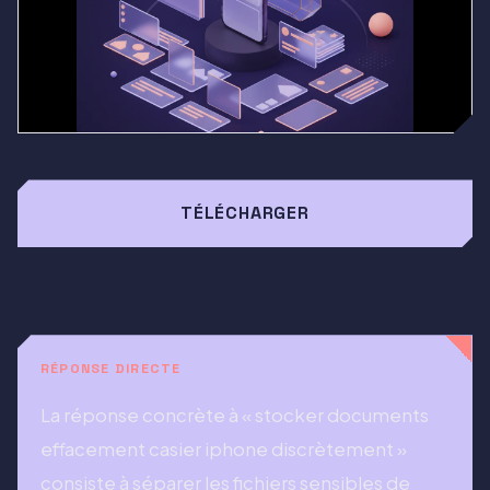
TÉLÉCHARGER
RÉPONSE DIRECTE
La réponse concrète à « stocker documents
effacement casier iphone discrètement »
consiste à séparer les fichiers sensibles de