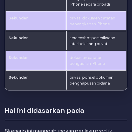
iPhone secara pribadi
Sekunder
privasi dokumen catatan
penangkapan iPhone
Sekunder
screenshot pemeriksaan
latar belakang privat
Sekunder
dokumen catatan
pengadilan iPhone
Sekunder
privasi ponsel dokumen
penghapusan pidana
Hal ini didasarkan pada
Skenario ini menggabungkan perilaku produk