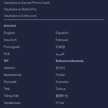
Vaultaire vs Secret Photo Vault
Vaultaire vs Hide it Pro
Vaultaire vs Safe Lock
BAHASA
English
Español
Deutsch
Français
Português
日本語
中文
العربية
हिंदी
Bahasa Indonesia
Italiano
한국어
Nederlands
Polski
Русский
Svenska
ไทย
Türkçe
Tiếng Việt
繁體中文
Українська
עברית