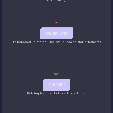
→
KONSEKUENSI
File bergeser ke Photos, Files, atau akses perangkat bersama.
→
VAULTAIRE
Pola terpisah membuka vault terenkripsi.