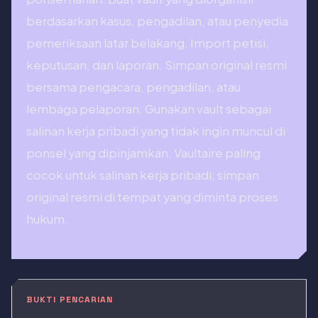
berdasarkan kasus, pengadilan, atau penyedia
pemeriksaan latar belakang. Import petisi,
keputusan, dan laporan. Simpan original resmi
bersama pengacara, pengadilan, atau
lembaga pelaporan. Gunakan vault sebagai
salinan kerja pribadi yang tidak ingin muncul di
ponsel yang dipinjamkan. Vaultaire paling
cocok untuk salinan kerja pribadi; simpan
original resmi di tempat yang diminta proses
hukum.
BUKTI PENCARIAN