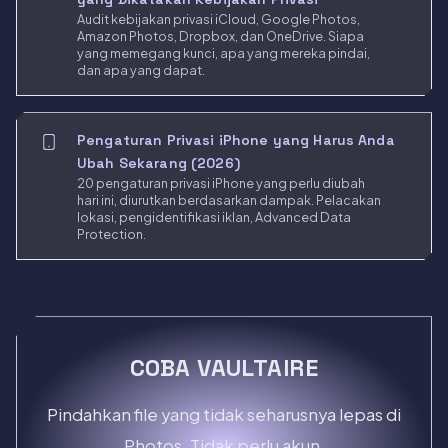
Audit kebijakan privasi iCloud, Google Photos,
Amazon Photos, Dropbox, dan OneDrive. Siapa
yang memegang kunci, apa yang mereka pindai,
dan apa yang dapat.
Pengaturan Privasi iPhone yang Harus Anda
Ubah Sekarang (2026)
20 pengaturan privasi iPhone yang perlu diubah
hari ini, diurutkan berdasarkan dampak. Pelacakan
lokasi, pengidentifikasi iklan, Advanced Data
Protection.
COBA VAULTAIRE
Pindahkan file yang tidak seharusnya lepas di
Photos. Tidak perlu akun.