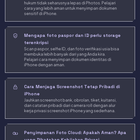
hukum tidak seharusnya lepas di Photos. Pelajari
cara yang lebih aman untuk menyimpan dokumen
sensitif di iPhone.
Mengapa foto paspor dan ID perlu storage
terenkripsi
Scan paspor, selfie ID, dan foto verifikasi usia bisa
membuka lebih banyak dari yang Anda kira.
Pelajari cara menyimpan dokumen identitas di
iPhone dengan aman.
Cara Menjaga Screenshot Tetap Pribadi di
iPhone
Jauhkan screenshot bank, obrolan, tiket, kuitansi,
dan catatan pribadi dari camera roll dengan alur
kerja privasi screenshot iPhone yang sederhana.
Penyimpanan Foto Cloud: Apakah Aman? Apa
yang Dikatakan Kebijakan Privasi