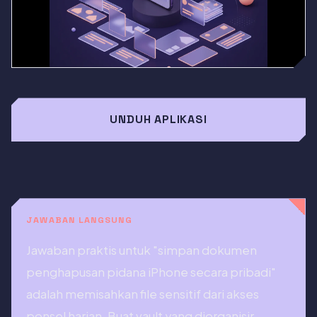
UNDUH APLIKASI
JAWABAN LANGSUNG
Jawaban praktis untuk "simpan dokumen
penghapusan pidana iPhone secara pribadi"
adalah memisahkan file sensitif dari akses
ponsel harian. Buat vault yang diorganisir