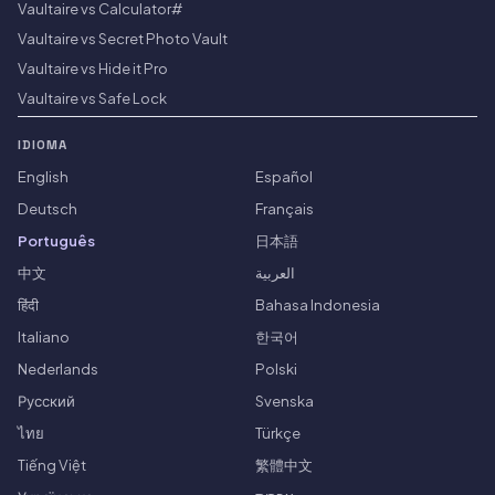
Vaultaire vs Calculator#
Vaultaire vs Secret Photo Vault
Vaultaire vs Hide it Pro
Vaultaire vs Safe Lock
IDIOMA
English
Español
Deutsch
Français
Português
日本語
中文
العربية
हिंदी
Bahasa Indonesia
Italiano
한국어
Nederlands
Polski
Русский
Svenska
ไทย
Türkçe
Tiếng Việt
繁體中文