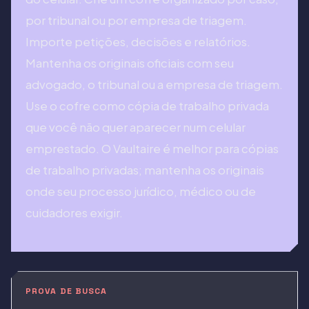
por tribunal ou por empresa de triagem.
Importe petições, decisões e relatórios.
Mantenha os originais oficiais com seu
advogado, o tribunal ou a empresa de triagem.
Use o cofre como cópia de trabalho privada
que você não quer aparecer num celular
emprestado. O Vaultaire é melhor para cópias
de trabalho privadas; mantenha os originais
onde seu processo jurídico, médico ou de
cuidadores exigir.
PROVA DE BUSCA