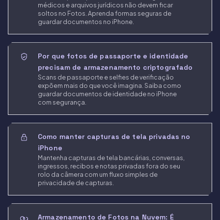
médicos e arquivos jurídicos não devem ficar
soltos no Fotos. Aprenda formas seguras de
guardar documentos no iPhone.
Por que fotos de passaporte e identidade
precisam de armazenamento criptografado
Scans de passaporte e selfies de verificação
expõem mais do que você imagina. Saiba como
guardar documentos de identidade no iPhone
com segurança.
Como manter capturas de tela privadas no
iPhone
Mantenha capturas de tela bancárias, conversas,
ingressos, recibos e notas privadas fora do seu
rolo da câmera com um fluxo simples de
privacidade de capturas.
Armazenamento de Fotos na Nuvem: É