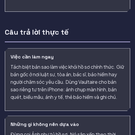
Câu trả lời thực tế
Việc cần làm ngay
Tách biệt bản sao làm việc khỏi hồ sơ chính thức. Giữ
bản gốc ở nơi luật sư, tòa án, bác sĩ, bảo hiểm hay
người chăm sóc yêu cầu. Dùng Vaultaire cho bản
sao riêng tư trên iPhone: ảnh chụp màn hình, bản
quét, biểu mẫu, ảnh y tế, thẻ bảo hiểm và ghi chú.
Những gì không nên dựa vào
Đừng coi Ảnh như tủ hồ sơ. Nó sắp xếp theo thời