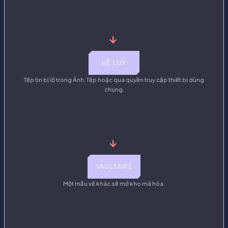
→
HỆ LỤY
Tệp tin bị lộ trong Ảnh, Tệp hoặc qua quyền truy cập thiết bị dùng
chung.
→
VAULTAIRE
Một mẫu vẽ khác sẽ mở kho mã hóa.