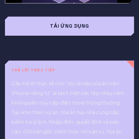
TẢI ỨNG DỤNG
TRẢ LỜI TRỰC TIẾP
Câu trả lời thực tế cho "lưu tài liệu xóa án trên
iPhone riêng tư" là tách biệt các tệp nhạy cảm
khỏi quyền truy cập điện thoại thông thường.
Tạo kho theo vụ án, tòa án hay nhà cung cấp
kiểm tra lý lịch. Nhập đơn, quyết định và báo
cáo. Giữ bản gốc chính thức với luật sư, tòa án