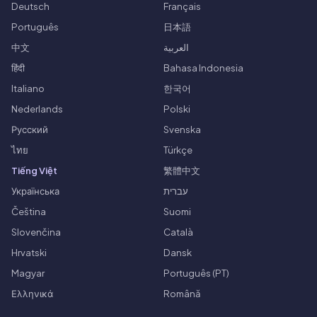
Deutsch
Français
Português
日本語
中文
العربية
हिंदी
Bahasa Indonesia
Italiano
한국어
Nederlands
Polski
Русский
Svenska
ไทย
Türkçe
Tiếng Việt
繁體中文
Українська
עברית
Čeština
Suomi
Slovenčina
Català
Hrvatski
Dansk
Magyar
Português (PT)
Ελληνικά
Română