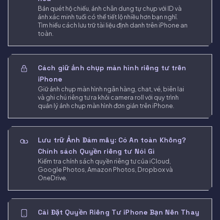
Bản quét hộ chiếu, ảnh chân dung tự chụp với ID và
ảnh xác minh tuổi có thể tiết lộ nhiều hơn bạn nghĩ.
Tìm hiểu cách lưu trữ tài liệu định danh trên iPhone an
toàn.
Cách giữ ảnh chụp màn hình riêng tư trên
iPhone
Giữ ảnh chụp màn hình ngân hàng, chat, vé, biên lai
và ghi chú riêng tư ra khỏi camera roll với quy trình
quản lý ảnh chụp màn hình đơn giản trên iPhone.
Lưu trữ Ảnh Đám mây: Có An toàn Không?
Chính sách Quyền riêng tư Nói Gì
Kiểm tra chính sách quyền riêng tư của iCloud,
Google Photos, Amazon Photos, Dropbox và
OneDrive.
Cài Đặt Quyền Riêng Tư iPhone Bạn Nên Thay