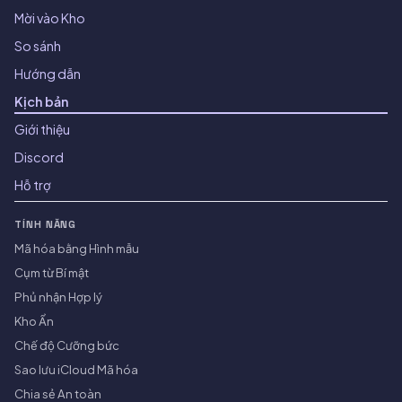
Mời vào Kho
So sánh
Hướng dẫn
Kịch bản
Giới thiệu
Discord
Hỗ trợ
TÍNH NĂNG
Mã hóa bằng Hình mẫu
Cụm từ Bí mật
Phủ nhận Hợp lý
Kho Ẩn
Chế độ Cưỡng bức
Sao lưu iCloud Mã hóa
Chia sẻ An toàn