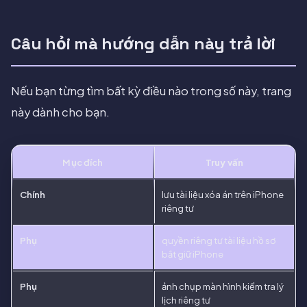
Câu hỏi mà hướng dẫn này trả lời
Nếu bạn từng tìm bất kỳ điều nào trong số này, trang
này dành cho bạn.
Mục đích
Truy vấn
Chính
lưu tài liệu xóa án trên iPhone
riêng tư
Phụ
quyền riêng tư tài liệu hồ sơ
bắt giữ iPhone
Phụ
ảnh chụp màn hình kiểm tra lý
lịch riêng tư