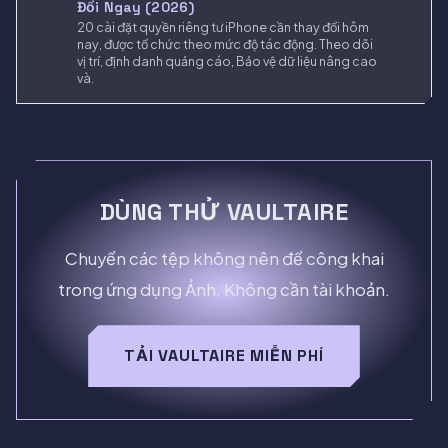
Đổi Ngay (2026)
20 cài đặt quyền riêng tư iPhone cần thay đổi hôm
nay, được tổ chức theo mức độ tác động. Theo dõi
vị trí, định danh quảng cáo, Bảo vệ dữ liệu nâng cao
và.
DÙNG THỬ VAULTAIRE
Chuyển các tệp không nên để công khai
trong ứng dụng Ảnh. Không cần tài khoản.
TẢI VAULTAIRE MIỄN PHÍ