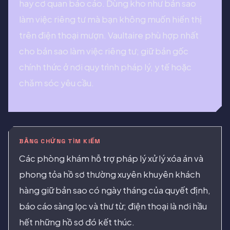
hay cơ quan báo cáo. Dùng kho như bản sao
làm việc riêng tư mà bạn không muốn hiển thị
trên điện thoại mượn. Vaultaire phù hợp nhất
cho bản sao làm việc riêng tư; giữ bản gốc
chính thức ở nơi quy trình pháp lý, y tế hoặc
chăm sóc yêu cầu.
BẰNG CHỨNG TÌM KIẾM
Các phòng khám hỗ trợ pháp lý xử lý xóa án và
phong tỏa hồ sơ thường xuyên khuyên khách
hàng giữ bản sao có ngày tháng của quyết định,
báo cáo sàng lọc và thư từ; điện thoại là nơi hầu
hết những hồ sơ đó kết thúc.