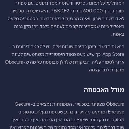
המוחל על כל תמונה, סרטון ורשומת מסד נתונים, עם מפתח
מורחב דרך 600,000 סיבובי PBKDF2. היא פועלת במכשיר,
לא דורשת חשבון, ואינה מבצעת קריאות רשת. בקטגוריה מלאה
באפליקציות שמסתירות קבצים לעיניים בלבד, זהו תקן גבוה
באמת.
היא גם חדשה. בזמן כתיבת שורות אלה, יש לה כמה דירוגים ב-
App Store, כך שיש מעט מאוד היסטוריית משתמשים לטווח
ארוך לסמוך עליה. הביקורת שלהלן מבוססת על מה ש-Obscura
מתעדת לגבי עצמה.
מודל האבטחה
Obscura מצפינה במכשיר. המפתחות נמצאים ב-Secure
Enclave ומנוקים מהזיכרון ברגע שכספת ננעלת. סרטונים
מפוענחים רק בזמן שצופים בהם. אין הרשמה, אין כניסה ואין
שום דבר ליצור, כלומר אין מסד נתונים של חשבונות לפרוץ ואין