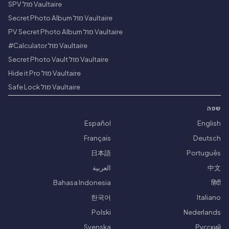
Vaultaire מול SPV
Vaultaire מול Secret Photo Album
Vaultaire מול PV Secret Photo Album
Vaultaire מול Calculator#
Vaultaire מול Secret Photo Vault
Vaultaire מול Hide it Pro
Vaultaire מול Safe Lock
שפה
Español
English
Français
Deutsch
日本語
Português
中文
العربية
Bahasa Indonesia
हिंदी
한국어
Italiano
Polski
Nederlands
Svenska
Русский