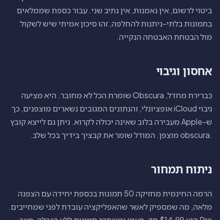
ביטוי לרשום, אין נאמנות, אין נתיב שני. עבור כספת שממלאים
בתמונות בלתי-ניתנות להחלפה, זהו סיכון אמיתי שיש לשקול
מול הבטחת האבטחה הנקייה.
אחסון וגיבוי
כברירת מחדל, Obscura שומרת הכל לא מחובר. היא מציעה
גיבוי iCloud אופציונלי, והנתונים המגובים נשארים מוצפנים, כך
ש-Apple מעבירה בלוב שאינה יכולה לקרוא. ניתן גם לייצא קובץ
.obscura מוצפן. המודל שומר את קבציך בידיך בכל שלב.
ניתוח תמחור
הרמה החינמית מחזיקה 50 תמונות בכספת יחידה עם הצפנה
מלאה, מה שמספיק לאשר שהאפליקציה עובדת לפני שמחייבים.
Pro הוא $14.99 חד-פעמי ומשחרר תמונות ללא הגבלה, מצב