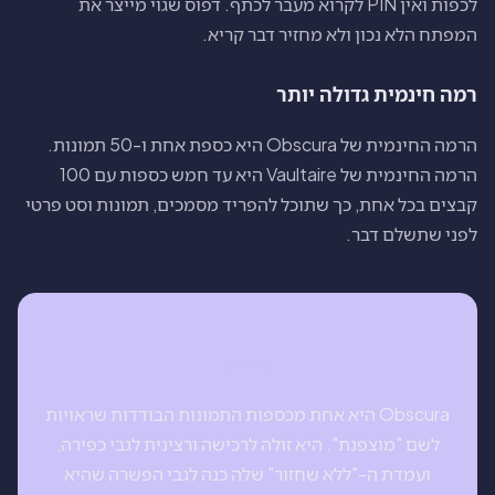
לכפות ואין PIN לקרוא מעבר לכתף. דפוס שגוי מייצר את
המפתח הלא נכון ולא מחזיר דבר קריא.
רמה חינמית גדולה יותר
הרמה החינמית של Obscura היא כספת אחת ו-50 תמונות.
הרמה החינמית של Vaultaire היא עד חמש כספות עם 100
קבצים בכל אחת, כך שתוכל להפריד מסמכים, תמונות וסט פרטי
לפני שתשלם דבר.
הפסיקה
Obscura היא אחת מכספות התמונות הבודדות שראויות
לשם "מוצפנת". היא זולה לרכישה ורצינית לגבי כפירה,
ועמדת ה-"ללא שחזור" שלה כנה לגבי הפשרה שהיא