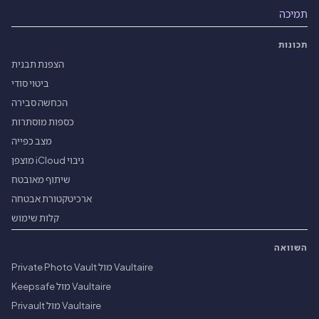
תמיכה
תכונות
הצפנת תבנית
ביטוי סודי
הכחשה סבירה
כספות מוסתרות
מצב כפייה
גיבוי iCloud מוצפן
שיתוף מאובטח
ארכיטקטורת אבטחה
קלות שימוש
השוואה
Vaultaire מול Private Photo Vault
Vaultaire מול Keepsafe
Vaultaire מול Privault