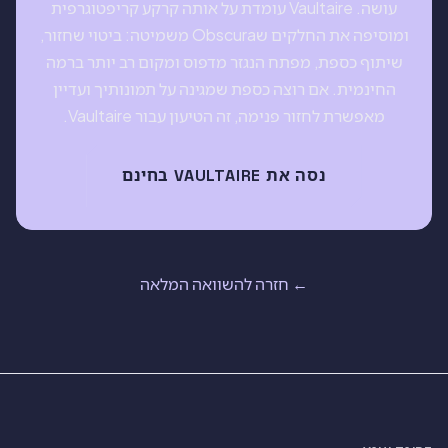
עושה. Vaultaire עומדת על אותה קרקע קריפטוגרפית
ומוסיפה את החלקים שObscura משמיטה: ביטוי שחזור,
שיתוף כספת, מפתח הנגזר מדפוס ומקום רב יותר ברמה
החינמית. אם רוצה כספת שמגינה על תמונותיך ועדיין
מאפשרת לחזור פנימה, זה הטיעון עבור Vaultaire.
נסה את VAULTAIRE בחינם
← חזרה להשוואה המלאה