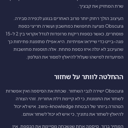
שרת המחזיק את קבציך.
העיצוב הולך רחוק יותר מרוב האחרים בנוגע לכפירה סבירה.
Obscura מציעה תחפושת כמחשבון ועשרה חריצי כספת
מוסתרים, כאשר כספות ריקות מרופדות לגודל אקראי בין 2 ל-15
מגה-בייט כדי שייראו אמיתיות. היא אפילו מתזמנת פתיחות כך
שהעיכוב לא יגלה איזו כספת פתחת. אלה תוספות מחושבות
המיועדות למישהו שעלול להיאלץ למסור את הטלפון.
ההחלטה לוותר על שחזור
Obscura ישירה לגבי השחזור. שכחת את הסיסמה ואין אפשרות
לשחזר את התמונות, כי לא קיימת דלת אחורית. זוהי הצורה
הטהורה ביותר של הבטחת zero-knowledge. איש לא יכול
להיאלץ לשחזר את נתוניך, כי איש לא יכול לשחזר אותם.
המחיר ברור. סיסמה אחת שנשכחה מסיימת את הכספת. אין