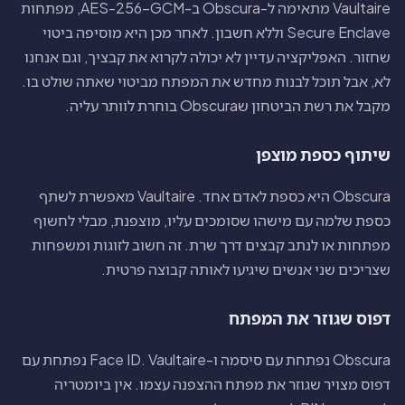
Vaultaire מתאימה ל-Obscura ב-AES-256-GCM, מפתחות
Secure Enclave וללא חשבון. לאחר מכן היא מוסיפה ביטוי
שחזור. האפליקציה עדיין לא יכולה לקרוא את קבציך, וגם אנחנו
לא, אבל תוכל לבנות מחדש את המפתח מביטוי שאתה שולט בו.
מקבל את רשת הביטחון שObscura בוחרת לוותר עליה.
שיתוף כספת מוצפן
Obscura היא כספת לאדם אחד. Vaultaire מאפשרת לשתף
כספת שלמה עם מישהו שסומכים עליו, מוצפנת, מבלי לחשוף
מפתחות או לנתב קבצים דרך שרת. זה חשוב לזוגות ומשפחות
שצריכים שני אנשים שיגיעו לאותה קבוצה פרטית.
דפוס שגוזר את המפתח
Obscura נפתחת עם סיסמה ו-Face ID. Vaultaire נפתחת עם
דפוס מצויר שגוזר את מפתח ההצפנה עצמו. אין ביומטריה