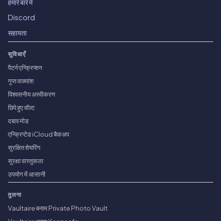
हमारे बारे में
Discord
सहायता
सुविधाएँ
पैटर्न एन्क्रिप्शन
गुप्त वाक्यांश
विश्वसनीय अस्वीकरण
छिपे हुए वॉल्ट
दबाव मोड
एन्क्रिप्टेड iCloud बैकअप
सुरक्षित शेयरिंग
सुरक्षा वास्तुकला
उपयोग में आसानी
तुलना
Vaultaire बनाम Private Photo Vault