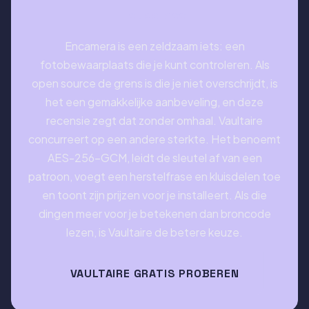
Het oordeel
Encamera is een zeldzaam iets: een
fotobewaarplaats die je kunt controleren. Als
open source de grens is die je niet overschrijdt, is
het een gemakkelijke aanbeveling, en deze
recensie zegt dat zonder omhaal. Vaultaire
concurreert op een andere sterkte. Het benoemt
AES-256-GCM, leidt de sleutel af van een
patroon, voegt een herstelfrase en kluisdelen toe
en toont zijn prijzen voor je installeert. Als die
dingen meer voor je betekenen dan broncode
lezen, is Vaultaire de betere keuze.
VAULTAIRE GRATIS PROBEREN