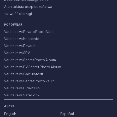
Architektura bezpieczeństwa
Łatwość obsługi
PORÓWNAJ
Vaultaire vs Private Photo Vault
Vaultaire vs Keepsafe
Vaultaire vs Privault
Vaultaire vs SPV
Vaultaire vs Secret Photo Album
Vaultaire vs PV Secret Photo Album
Vaultaire vs Calculator#
Vaultaire vs Secret Photo Vault
Vaultaire vs Hide it Pro
Vaultaire vs Safe Lock
JĘZYK
English
Español