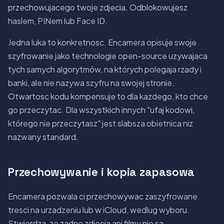
przechowujacego twoje zdjecia. Odblokowujesz
haslem, PINem lub Face ID.
Jedna luka to konkretnosc. Encamera opisuje swoje
szyfrowanie jako technologie open-source uzywajaca
tych samych algorytmów, na których polegaja rzady i
banki, ale nie nazywa szyfru na swojej stronie.
Otwartosc kodu kompensuje to dla kazdego, kto chce
go przeczytac. Dla wszystkich innych "ufaj kodowi,
którego nie przeczytasz" jest slabsza obietnica niz
nazwany standard.
Przechowywanie i kopia zapasowa
Encamera pozwala ci przechowywac zaszyfrowane
tresci na urzadzeniu lub w iCloud, wedlug wyboru.
Stwierdza, ze zadne zdjecia ani filmy nie sa