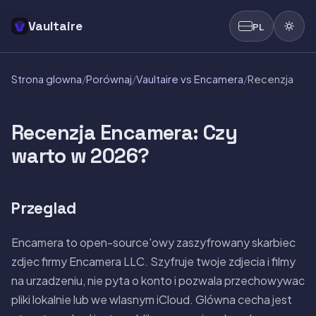
Vaultaire
PL
Strona glowna
/
Porównaj
/
Vaultaire vs Encamera
/
Recenzja
Recenzja Encamera: Czy
warto w 2026?
Przeglad
Encamera to open-source'owy zaszyfrowany skarbiec
zdjec firmy Encamera LLC. Szyfruje twoje zdjecia i filmy
na urzadzeniu, nie pyta o konto i pozwala przechowywac
pliki lokalnie lub we wlasnym iCloud. Glówna cecha jest