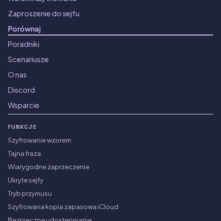
Zaproszenie do sejfu
Porównaj
Poradniki
Scenariusze
O nas
Discord
Wsparcie
FUNKCJE
Szyfrowanie wzorem
Tajna fraza
Wiarygodne zaprzeczenie
Ukryte sejfy
Tryb przymusu
Szyfrowana kopia zapasowa iCloud
Bezpieczne udostępnianie