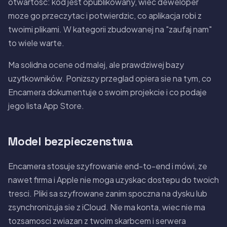
otwartosc: kod jest opublikowany, wiec deweloper
moze go przeczytac i potwierdzic, co aplikacja robi z
twoimi plikami. W kategorii zbudowanej na "zaufaj nam"
to wiele warte.
Ma solidna ocene od malej, ale prawdziwej bazy
uzytkowników. Ponizszy przeglad opiera sie na tym, co
Encamera dokumentuje o swoim projekcie i co podaje
jego lista App Store.
Model bezpieczenstwa
Encamera stosuje szyfrowanie end-to-end i mówi, ze
nawet firma i Apple nie moga uzyskac dostepu do twoich
tresci. Pliki sa szyfrowane zanim spoczna na dysku lub
zsynchronizuja sie z iCloud. Nie ma konta, wiec nie ma
tozsamosci zwiazan z twoim skarbcem i serwera