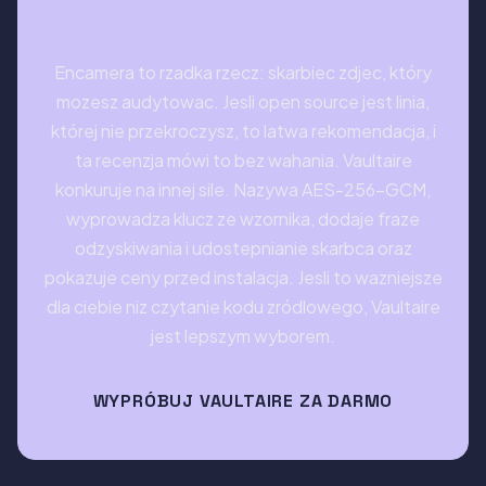
Ostateczna opinia
Encamera to rzadka rzecz: skarbiec zdjec, który
mozesz audytowac. Jesli open source jest linia,
której nie przekroczysz, to latwa rekomendacja, i
ta recenzja mówi to bez wahania. Vaultaire
konkuruje na innej sile. Nazywa AES-256-GCM,
wyprowadza klucz ze wzornika, dodaje fraze
odzyskiwania i udostepnianie skarbca oraz
pokazuje ceny przed instalacja. Jesli to wazniejsze
dla ciebie niz czytanie kodu zródlowego, Vaultaire
jest lepszym wyborem.
WYPRÓBUJ VAULTAIRE ZA DARMO