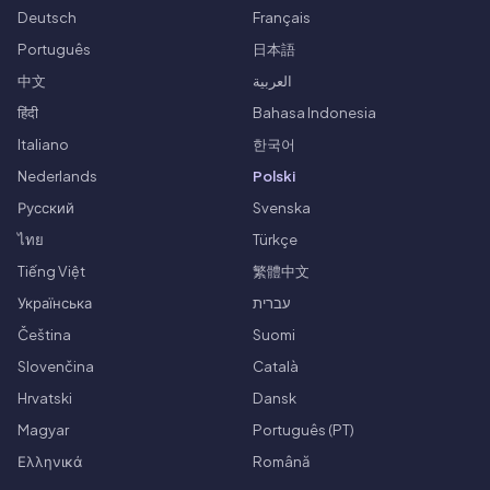
Deutsch
Français
Português
日本語
中文
العربية
हिंदी
Bahasa Indonesia
Italiano
한국어
Nederlands
Polski
Русский
Svenska
ไทย
Türkçe
Tiếng Việt
繁體中文
Українська
עברית
Čeština
Suomi
Slovenčina
Català
Hrvatski
Dansk
Magyar
Português (PT)
Ελληνικά
Română