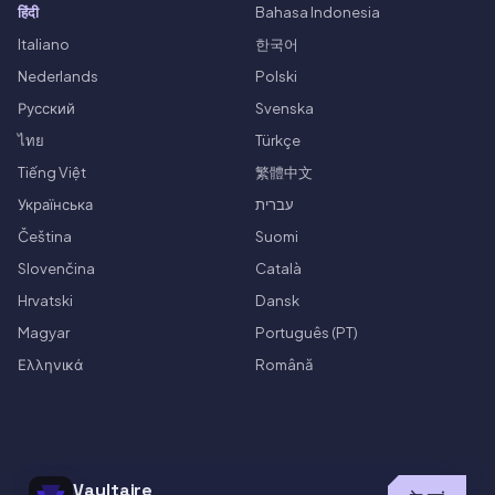
हिंदी
Bahasa Indonesia
Italiano
한국어
Nederlands
Polski
Русский
Svenska
ไทย
Türkçe
Tiếng Việt
繁體中文
Українська
עברית
Čeština
Suomi
Slovenčina
Català
Hrvatski
Dansk
Magyar
Português (PT)
Ελληνικά
Română
Vaultaire