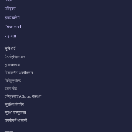
परिदृश्य
हमारे बारे में
Discord
सहायता
सुविधाएँ
पैटर्न एन्क्रिप्शन
गुप्त वाक्यांश
विश्वसनीय अस्वीकरण
छिपे हुए वॉल्ट
दबाव मोड
एन्क्रिप्टेड iCloud बैकअप
सुरक्षित शेयरिंग
सुरक्षा वास्तुकला
उपयोग में आसानी