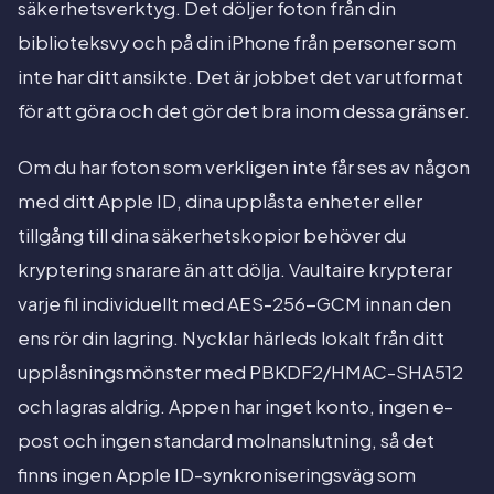
säkerhetsverktyg. Det döljer foton från din
biblioteksvy och på din iPhone från personer som
inte har ditt ansikte. Det är jobbet det var utformat
för att göra och det gör det bra inom dessa gränser.
Om du har foton som verkligen inte får ses av någon
med ditt Apple ID, dina upplåsta enheter eller
tillgång till dina säkerhetskopior behöver du
kryptering snarare än att dölja. Vaultaire krypterar
varje fil individuellt med AES-256-GCM innan den
ens rör din lagring. Nycklar härleds lokalt från ditt
upplåsningsmönster med PBKDF2/HMAC-SHA512
och lagras aldrig. Appen har inget konto, ingen e-
post och ingen standard molnanslutning, så det
finns ingen Apple ID-synkroniseringsväg som