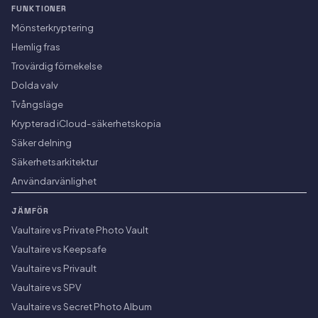
FUNKTIONER
Mönsterkryptering
Hemlig fras
Trovärdig förnekelse
Dolda valv
Tvångsläge
Krypterad iCloud-säkerhetskopia
Säker delning
Säkerhetsarkitektur
Användarvänlighet
JÄMFÖR
Vaultaire vs Private Photo Vault
Vaultaire vs Keepsafe
Vaultaire vs Privault
Vaultaire vs SPV
Vaultaire vs Secret Photo Album