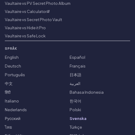
Vaultaire vs PV Secret Photo Album
Vaultaire vs Calculator#
Vaultaire vs Secret Photo Vault
Vaultaire vs Hide it Pro
Vaultaire vs Safe Lock
SPRÅK
English
Español
Deutsch
Français
Português
日本語
中文
العربية
हिंदी
Bahasa Indonesia
Italiano
한국어
Nederlands
Polski
Русский
Svenska
ไทย
Türkçe