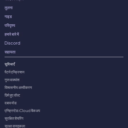
तुलना
गाइड
परिदृश्य
हमारे बारे में
Discord
सहायता
सुविधाएँ
पैटर्न एन्क्रिप्शन
गुप्त वाक्यांश
विश्वसनीय अस्वीकरण
छिपे हुए वॉल्ट
दबाव मोड
एन्क्रिप्टेड iCloud बैकअप
सुरक्षित शेयरिंग
सुरक्षा वास्तुकला