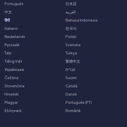
Português
日本語
中文
العربية
हिंदी
Bahasa Indonesia
Italiano
한국어
Nederlands
Polski
Русский
Svenska
ไทย
Türkçe
Tiếng Việt
繁體中文
Українська
עברית
Čeština
Suomi
Slovenčina
Català
Hrvatski
Dansk
Magyar
Português (PT)
Ελληνικά
Română