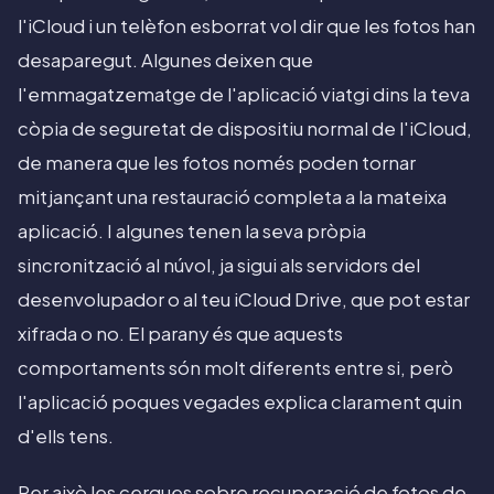
l'iCloud i un telèfon esborrat vol dir que les fotos han
desaparegut. Algunes deixen que
l'emmagatzematge de l'aplicació viatgi dins la teva
còpia de seguretat de dispositiu normal de l'iCloud,
de manera que les fotos només poden tornar
mitjançant una restauració completa a la mateixa
aplicació. I algunes tenen la seva pròpia
sincronització al núvol, ja sigui als servidors del
desenvolupador o al teu iCloud Drive, que pot estar
xifrada o no. El parany és que aquests
comportaments són molt diferents entre si, però
l'aplicació poques vegades explica clarament quin
d'ells tens.
Per això les cerques sobre recuperació de fotos de