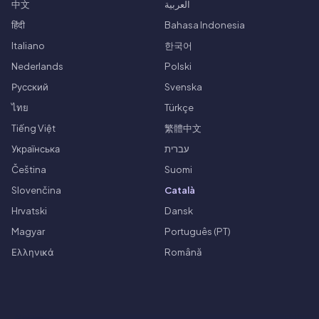
中文
العربية
हिंदी
Bahasa Indonesia
Italiano
한국어
Nederlands
Polski
Русский
Svenska
ไทย
Türkçe
Tiếng Việt
繁體中文
Українська
עברית
Čeština
Suomi
Slovenčina
Català
Hrvatski
Dansk
Magyar
Português (PT)
Ελληνικά
Română