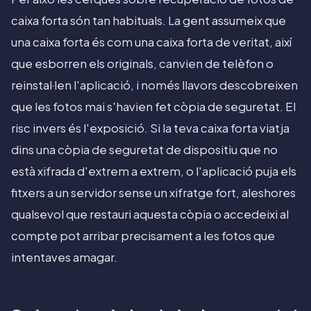
caixa forta són tan habituals. La gent assumeix que
una caixa forta és com una caixa forta de veritat, així
que esborren els originals, canvien de telèfon o
reinstal·len l'aplicació, i només llavors descobreixen
que les fotos mai s'havien fet còpia de seguretat. El
risc invers és l'exposició. Si la teva caixa forta viatja
dins una còpia de seguretat de dispositiu que no
està xifrada d'extrem a extrem, o l'aplicació puja els
fitxers a un servidor sense un xifratge fort, aleshores
qualsevol que restauri aquesta còpia o accedeixi al
compte pot arribar precisament a les fotos que
intentaves amagar.