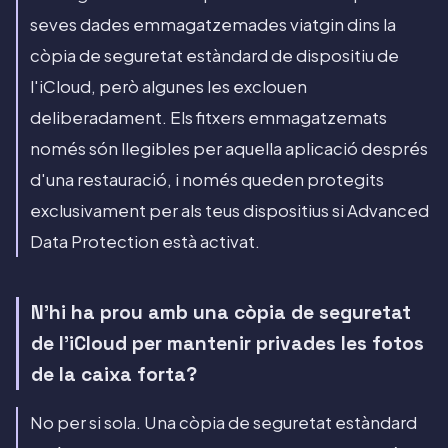
seves dades emmagatzemades viatgin dins la
còpia de seguretat estàndard de dispositiu de
l'iCloud, però algunes les exclouen
deliberadament. Els fitxers emmagatzemats
només són llegibles per aquella aplicació després
d'una restauració, i només queden protegits
exclusivament per als teus dispositius si Advanced
Data Protection està activat.
N'hi ha prou amb una còpia de seguretat
de l'iCloud per mantenir privades les fotos
de la caixa forta?
No per si sola. Una còpia de seguretat estàndard