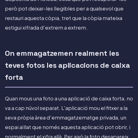
però pot deixar-les llegibles per a qualsevol que
restauri aquesta còpia, tret que la còpia mateixa
estigui xifrada d'extrem a extrem.
On emmagatzemen realment les
teves fotos les aplicacions de caixa
forta
Quan mous una foto a una aplicació de caixa forta, no
va a cap núvol separat. L'aplicació mou el fitxer a la
seva pròpia àrea d'emmagatzematge privada, un
espai aïllat que només aquesta aplicació pot obrir, i
normalment el xifra allà. Per això la foto desapareix