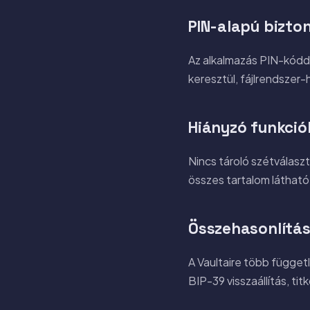
PIN-alapú bizto
Az alkalmazás PIN-kóddal
keresztül, fájlrendszer
Hiányzó funkció
Nincs tároló szétválasz
összes tartalom látható.
Összehasonlítás 
A Vaultaire több függet
BIP-39 visszaállítás, tit