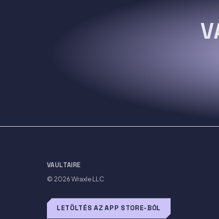
V
VAULTAIRE
© 2026
Wraxle LLC
LETÖLTÉS AZ APP STORE-BÓL