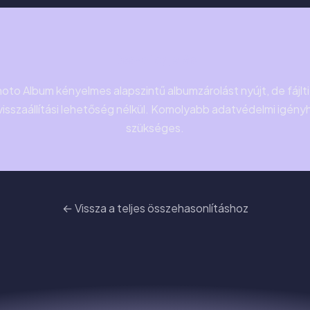
Összefoglalás
oto Album kényelmes alapszintű albumzárolást nyújt, de fájltit
visszaállítási lehetőség nélkül. Komolyabb adatvédelmi igé
szükséges.
← Vissza a teljes összehasonlításhoz