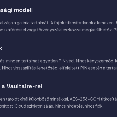
nsági modell
 zárja a galéria tartalmát. A fájlok titkosítatlanok a lemeze
-hozzáféréssel vagy törvényszéki eszközzel megkerülhető a P
k
tás, minden tartalmat egyetlen PIN véd. Nincs kényszermód,
 Nincs visszaállítási lehetőség, elfelejtett PIN esetén a tart
a Vaultaire-rel
len tárolót kínál különböző mintákkal, AES-256-GCM titkosítá
kosított iCloud szinkronizálás. Nincs hirdetés, nincs fiók.