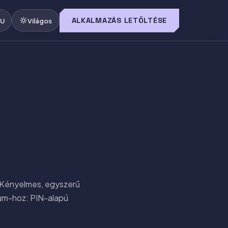
ALKALMAZÁS LETÖLTÉSE
U
Világos
. Kényelmes, egyszerű
bum-hoz: PIN-alapú