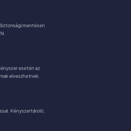
n. Biztonsági mentésen
IN.
 kényszer esetén az
almak elveszhetnek.
ssal. Kényszertároló,