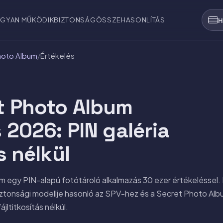
GYAN MŰKÖDIK
BIZTONSÁG
ÖSSZEHASONLÍTÁS
H
Photo Album
/
Értékelés
t Photo Album
 2026: PIN galéria
s nélkül
m egy PIN-alapú fotótároló alkalmazás 30 ezer értékeléssel
 Biztonsági modellje hasonló az SPV-hez és a Secret Photo Al
jltitkosítás nélkül.