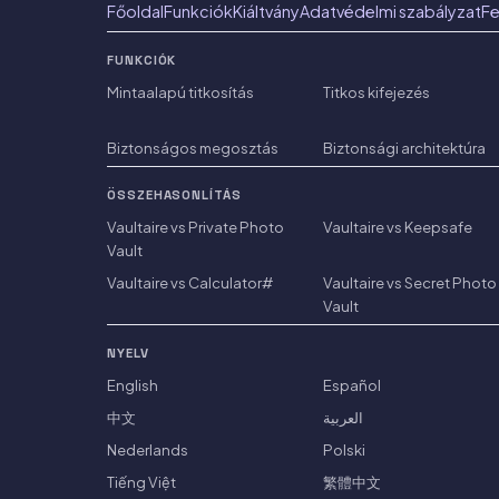
Főoldal
Funkciók
Kiáltvány
Adatvédelmi szabályzat
Fe
FUNKCIÓK
Mintaalapú titkosítás
Titkos kifejezés
Biztonságos megosztás
Biztonsági architektúra
ÖSSZEHASONLÍTÁS
Vaultaire vs Private Photo
Vaultaire vs Keepsafe
Vault
Vaultaire vs Calculator#
Vaultaire vs Secret Photo
Vault
NYELV
English
Español
中文
العربية
Nederlands
Polski
Tiếng Việt
繁體中文