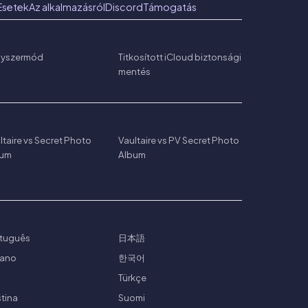
Esetek
Az alkalmazásról
Discord
Támogatás
nyszermód
Titkosított iCloud biztonsági
mentés
ltaire vs Secret Photo
Vaultaire vs PV Secret Photo
bum
Album
tuguês
日本語
liano
한국어
ย
Türkçe
tina
Suomi