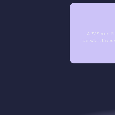
A PV Secret Ph
szétválasztás és 