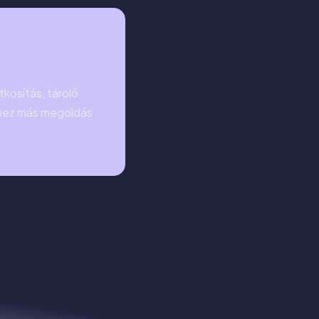
kosítás, tároló
nyhez más megoldás