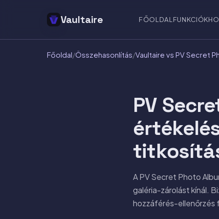
Vaultaire
FŐOLDAL
FUNKCIÓK
HO
Főoldal
/
Összehasonlítás
/
Vaultaire vs PV Secret 
PV Secre
értékelés
titkosítá
A PV Secret Photo Albu
galéria-zárolást kínál.
hozzáférés-ellenőrzés fá