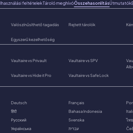
lhasználási feltételek
Tároló meghívó
Összehasonlítás
Útmutatók
Valószínűsíthető tagadás
Rejtett tárolók
Ké
Egyszerű kezelhetőség
Vaultaire vs Privault
Vaultaire vs SPV
Vau
Al
Vaultaire vs Hide it Pro
Vaultaire vs Safe Lock
Deutsch
Français
Por
हिंदी
Bahasa Indonesia
Ita
Русский
Svenska
ไท
Українська
עברית
Češ