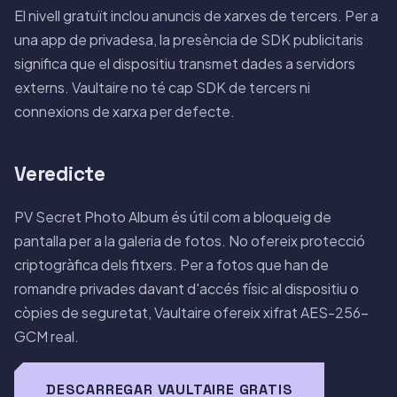
El nivell gratuït inclou anuncis de xarxes de tercers. Per a
una app de privadesa, la presència de SDK publicitaris
significa que el dispositiu transmet dades a servidors
externs. Vaultaire no té cap SDK de tercers ni
connexions de xarxa per defecte.
Veredicte
PV Secret Photo Album és útil com a bloqueig de
pantalla per a la galeria de fotos. No ofereix protecció
criptogràfica dels fitxers. Per a fotos que han de
romandre privades davant d'accés físic al dispositiu o
còpies de seguretat,
Vaultaire ofereix xifrat AES-256-
GCM real
.
DESCARREGAR VAULTAIRE GRATIS