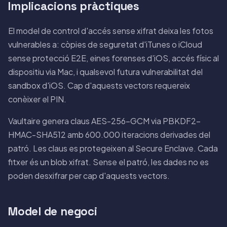
Implicacions pràctiques
El model de control d'accés sense xifrat deixa les fotos
vulnerables a: còpies de seguretat d'iTunes o iCloud
sense protecció E2E, eines forenses d'iOS, accés físic al
dispositiu via Mac, i qualsevol futura vulnerabilitat del
sandbox d'iOS. Cap d'aquests vectors requereix
conèixer el PIN.
Vaultaire genera claus AES-256-GCM via PBKDF2-
HMAC-SHA512 amb 600.000 iteracions derivades del
patró. Les claus es protegeixen al Secure Enclave. Cada
fitxer és un blob xifrat. Sense el patró, les dades no es
poden desxifrar per cap d'aquests vectors.
Model de negoci