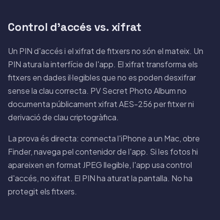
Control d'accés vs. xifrat
Un PIN d'accés i el xifrat de fitxers no són el mateix. Un
PIN atura la interfície de l'app. El xifrat transforma els
fitxers en dades il·legibles que no es poden desxifrar
sense la clau correcta. PV Secret Photo Album no
documenta públicament xifrat AES-256 per fitxer ni
derivació de clau criptogràfica.
La prova és directa: connecta l'iPhone a un Mac, obre
Finder, navega pel contenidor de l'app. Si les fotos hi
apareixen en format JPEG llegible, l'app usa control
d'accés, no xifrat. El PIN ha aturat la pantalla. No ha
protegit els fitxers.