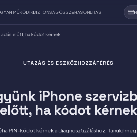
GYAN MŰKÖDIK
BIZTONSÁG
ÖSSZEHASONLÍTÁS
H
 adás előtt, ha kódot kérnek
UTAZÁS ÉS ESZKÖZHOZZÁFÉRÉS
gyünk iPhone szerviz
előtt, ha kódot kérne
néha PIN-kódot kérnek a diagnosztizáláshoz. Tanuld meg