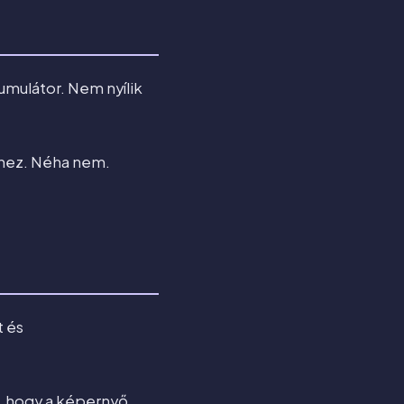
umulátor. Nem nyílik
éhez. Néha nem.
t és
i, hogy a képernyő