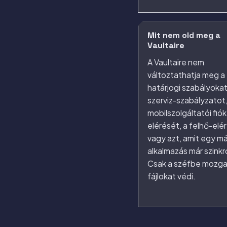
Mit nem old meg a
Vaultaire
A Vaultaire nem
változtathatja meg a
határjogi szabályokat
szerviz-szabályzatot,
mobilszolgáltatói fiók
elérését, a felhő-elér
vagy azt, amit egy má
alkalmazás már szinkr
Csak a széfbe mozga
fájlokat védi.