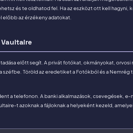
ehetsz és te oldhatod fel. Ha az eszközt ott kell hagyni, 
el előbb az érzékeny adatokat.
 Vaultaire
átadása előtt segít. A privát fotókat, okmányokat, orvosi 
 a széfbe. Töröld az eredetiket a Fotókból és a Nemrég 
nt a telefonon. A banki alkalmazások, csevegések, e-m
aultaire-t azoknak a fájloknak a helyeként kezeld, amelyek