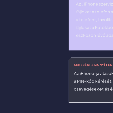
Az „iPhone szerviz
fájlokat a telefon
a telefont, távolí
fájlokat a Fotókbó
eszközön lévő ada
KERESÉSI BIZONYÍTÉK
Az iPhone-javítások
a PIN-kód kérését, 
csevegéseket és ér