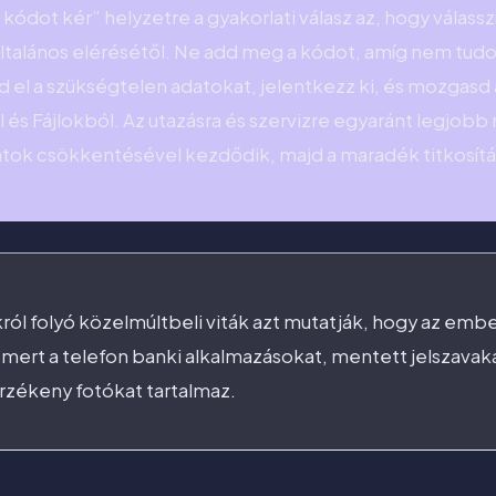
 kódot kér” helyzetre a gyakorlati válasz az, hogy válass
 általános elérésétől. Ne add meg a kódot, amíg nem tud
tsd el a szükségtelen adatokat, jelentkezz ki, és mozgas
l és Fájlokból. Az utazásra és szervizre egyaránt legjob
tok csökkentésével kezdődik, majd a maradék titkosítás
ról folyó közelmúltbeli viták azt mutatják, hogy az embe
mert a telefon banki alkalmazásokat, mentett jelszavaka
zékeny fotókat tartalmaz.