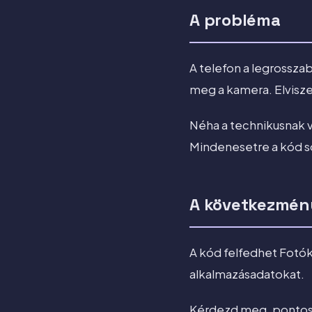
A probléma
A telefon a legrosszab
meg a kamera. Elvisze
Néha a technikusnak v
Mindenesetre a kód so
A következmén
A kód felfedhet Fotók
alkalmazásadatokat.
Kérdezd meg, pontosan