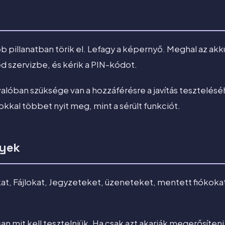
b pillanatban törik el. Lefagy a képernyő. Meghal az akk
d szervizbe, és kérik a PIN-kódot.
alóban szüksége van a hozzáférésre a javítás tesztelés
kkal többet nyit meg, mint a sérült funkciót.
yek
at, Fájlokat, Jegyzeteket, üzeneteket, mentett fiókoka
 mit kell tesztelniük. Ha csak azt akarják megerősíten