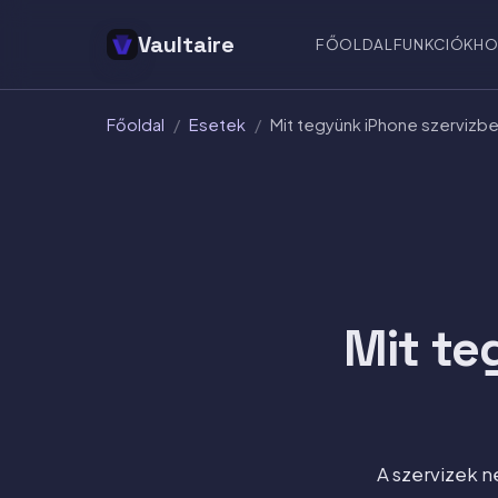
Vaultaire
FŐOLDAL
FUNKCIÓK
HO
Főoldal
/
Esetek
/
Mit tegyünk iPhone szervizbe
Mit te
A szervizek 