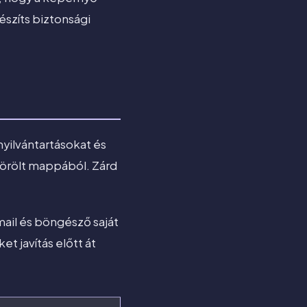
készíts biztonsági
nyilvántartásokat és
törölt mappából. Zárd
ail és böngésző saját
et javítás előtt át