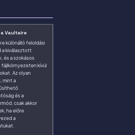
 a Vaultaire
re különálló feloldási
d a kiválasztott
k, és a szokásos
 fájlkörnyezeten kívül
zokat. Az olyan
, mint a
űsíthető
tóság és a
rmód, csak akkor
k, ha előre
ezed a
atukat.