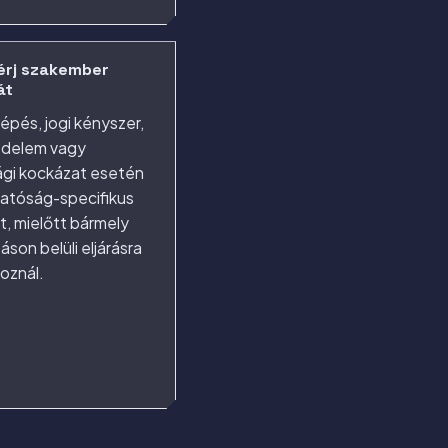
érj szakember
át
épés, jogi kényszer,
édelem vagy
ági kockázat esetén
hatóság-specifikus
, mielőtt bármely
áson belüli eljárásra
oznál.