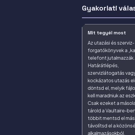
Gyakorlati vála
Mit tegyél most
Az utazási és szerviz-
forgatókönyvek a „k
telefont jutalmazzák.
Határátlépés,
szervizlátogatás vag
kockázatos utazás el
döntsd el, melyik fájl
kell maradniuk az esz
Csak ezeket a másol
tárold a Vaultaire-ben
többit mentsd el más
távolítsd el a közön
alkalmazásokból.