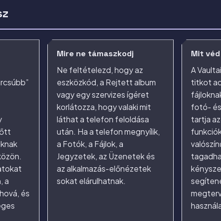
sz
Mire ne támaszkodj
Mit véd
Ne feltételezd, hogy az
A Vaultai
arcsúbb”
eszközkód, a Rejtett album
titkot a
vagy egy szervizes ígéret
fájlokna
korlátozza, hogy valaki mit
fotó- és
y
láthat a telefon feloldása
tartja a
őtt
után. Ha a telefon megnyílik,
funkciók
oknak
a Fotók, a Fájlok, a
valószín
közön.
Jegyzetek, az Üzenetek és
tagadha
atokat
az alkalmazás-előnézetek
kénysze
, a
sokat elárulhatnak.
segítene
hová, és
megterv
séges
használ