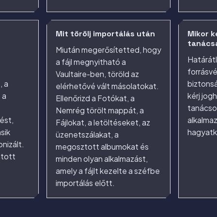
Mit törölj importálás után
Mikor k
tanács
Miután megerősítetted, hogy
Határátl
a fájl megnyitható a
forrásv
Vaultaire-ben, töröld az
, a
biztons
elérhetővé vált másolatokat.
 a
kérj jog
Ellenőrizd a Fotókat, a
tanácsot
Nemrég törölt mappát, a
ést,
alkalmaz
Fájlokat, a letöltéseket, az
sik
hagyatk
üzenetszálakat, a
onizált.
megosztott albumokat és
tott
minden olyan alkalmazást,
amely a fájlt kezelte a széfbe
importálás előtt.