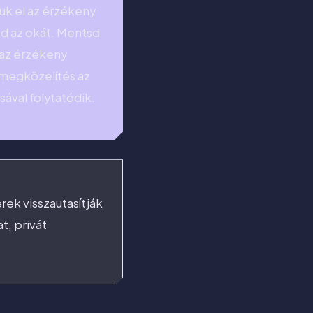
zuk el az érzékeny
od az okát. Mentsd
d az érzékeny
b megközelítés az
ával folytatódik.
rek visszautasítják
t, privát