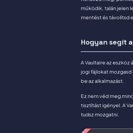
működik, talán jelen l
mentést és távolítsd 
Hogyan segít a
A Vaultaire az eszköz 
jogi fájlokat mozgasd
be az alkalmazást.
Ez nem véd meg minde
tisztítást igényel. A V
tudsz mozgatni.