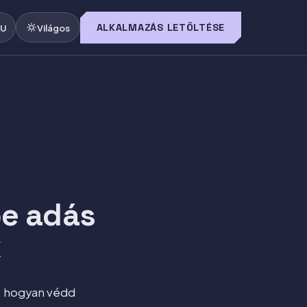
ALKALMAZÁS LETÖLTÉSE
U
Világos
be adás
k
, hogyan védd