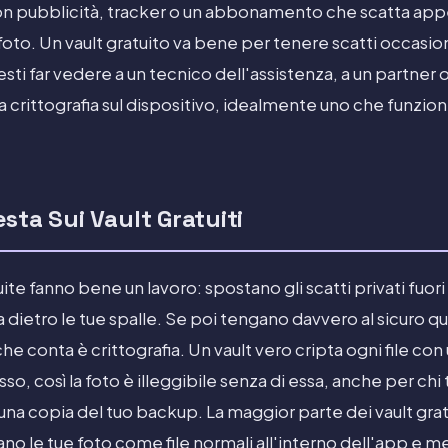
on pubblicità, tracker o un abbonamento che scatta appe
foto. Un vault gratuito va bene per tenere scatti occasional
sti far vedere a un tecnico dell'assistenza, a un partner 
a crittografia sul dispositivo, idealmente uno che funzion
sta Sui Vault Gratuiti
ite fanno bene un lavoro: spostano gli scatti privati fuori 
 dietro le tue spalle. Se poi tengano davvero al sicuro que
he conta è crittografia. Un vault vero cripta ogni file con
so, così la foto è illeggibile senza di essa, anche per chi 
na copia del tuo backup. La maggior parte dei vault gratu
o le tue foto come file normali all'interno dell'app e 