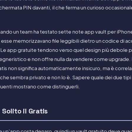
ermata PIN davanti, il che ferma un curioso occasionale
ando un team ha testato sette note app vault per iPhone 
 di esse memorizzavano file leggibili dietro un codice di a
. Le app gratuite tendono verso quel design più debole pe
gneristico e non offre nulla da vendere come upgrade. 
atis non significa automaticamente insicuro, ma è correla
he sembra privato e non lo è. Sapere quale dei due tipi h
guenti mostrano come distinguerli.
Solito il Gratis
 un'app costa denaro, quindi un vault gratuito deve guad