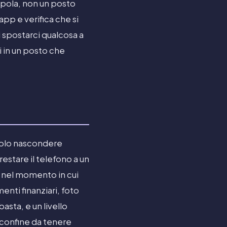
appola, non un posto
'app e verifica che si
 spostarci qualcosa a
li in un posto che
 solo nascondere
estare il telefono a un
ia nel momento in cui
nti finanziari, foto
asta, e un livello
l confine da tenere