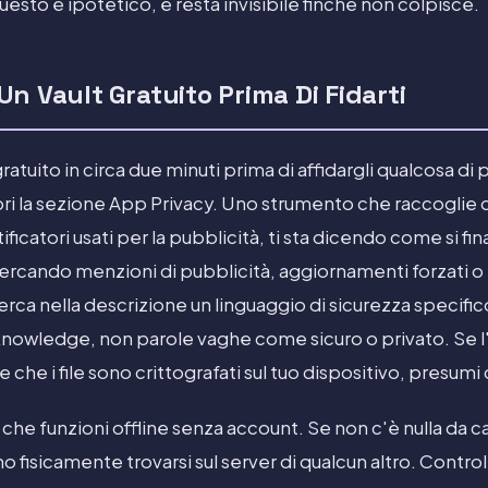
uesto è ipotetico, e resta invisibile finché non colpisce.
n Vault Gratuito Prima Di Fidarti
ratuito in circa due minuti prima di affidargli qualcosa di pr
i la sezione App Privacy. Uno strumento che raccoglie dat
ificatori usati per la pubblicità, ti sta dicendo come si fi
rcando menzioni di pubblicità, aggiornamenti forzati o
ca nella descrizione un linguaggio di sicurezza specifico
nowledge, non parole vaghe come sicuro o privato. Se 
che i file sono crittografati sul tuo dispositivo, presumi 
t che funzioni offline senza account. Se non c'è nulla da c
o fisicamente trovarsi sul server di qualcun altro. Contro