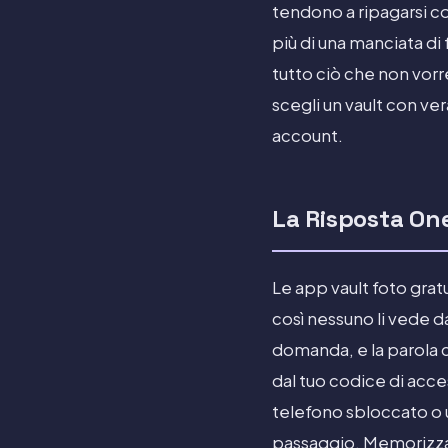
tendono a ripagarsi c
più di una manciata di 
tutto ciò che non vorre
scegli un vault con ver
account.
La Risposta One
Le app vault foto gratu
così nessuno li vede da
domanda, e la parola c
dal tuo codice di acces
telefono sbloccato o u
passaggio. Memorizzan