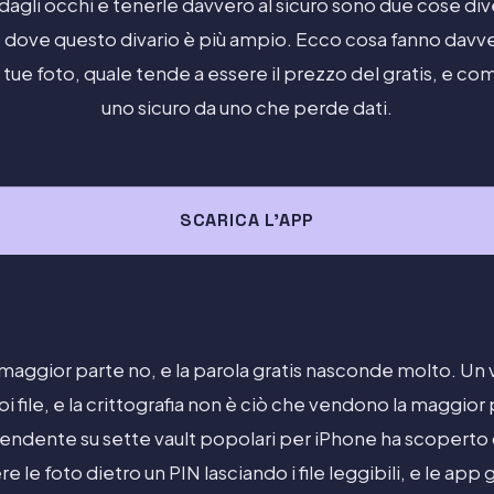
dagli occhi e tenerle davvero al sicuro sono due cose div
 dove questo divario è più ampio. Ecco cosa fanno davver
e tue foto, quale tende a essere il prezzo del gratis, e c
uno sicuro da uno che perde dati.
SCARICA L'APP
 maggior parte no, e la parola gratis nasconde molto. Un 
oi file, e la crittografia non è ciò che vendono la maggior
pendente su sette vault popolari per iPhone ha scoperto ch
 le foto dietro un PIN lasciando i file leggibili, e le app 