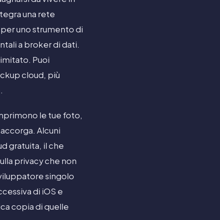
ntegra una rete
o per uno strumento di
tali a broker di dati.
imitato. Puoi
ackup cloud, più
.
comprimono le tue foto,
e accorga. Alcuni
d gratuita, il che
sulla privacy che non
viluppatore singolo
ccessiva di iOS e
ica copia di quelle