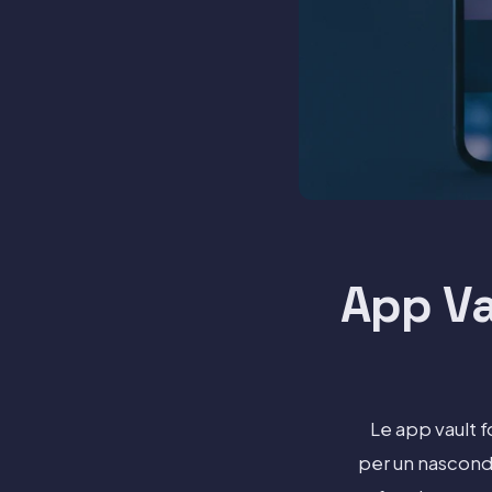
App Va
Le app vault 
per un nascond