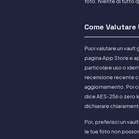
foto. Niente di tutto q
Come Valutare U
Puoi valutare un vault g
pagina App Store e apr
particolare uso o ident
recensione recente ce
aggiornamento. Poi cer
dice AES-256 o zero k
dichiarare chiaramente 
Poi, preferisci un vaul
le tue foto non posson