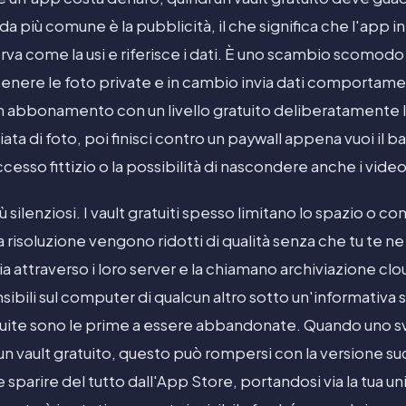
a più comune è la pubblicità, il che significa che l'app i
rva come la usi e riferisce i dati. È uno scambio scomod
r tenere le foto private e in cambio invia dati comportamen
un abbonamento con un livello gratuito deliberatamente l
a di foto, poi finisci contro un paywall appena vuoi il b
cesso fittizio o la possibilità di nascondere anche i video
 silenziosi. I vault gratuiti spesso limitano lo spazio o 
ena risoluzione vengono ridotti di qualità senza che tu te n
ria attraverso i loro server e la chiamano archiviazione clou
ensibili sul computer di qualcun altro sotto un'informativa 
ratuite sono le prime a essere abbandonate. Quando uno s
n vault gratuito, questo può rompersi con la versione su
 sparire del tutto dall'App Store, portandosi via la tua un