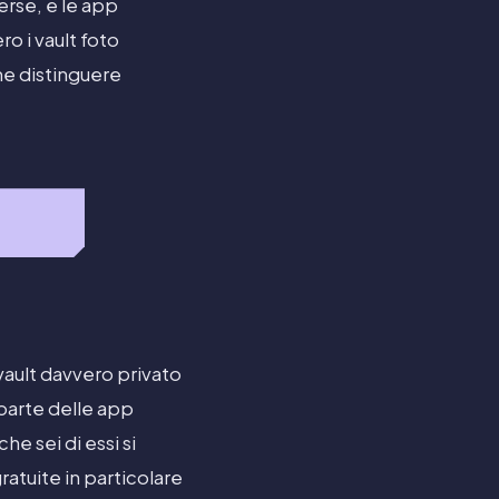
erse, e le app
o i vault foto
ome distinguere
vault davvero privato
 parte delle app
e sei di essi si
gratuite in particolare