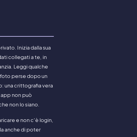
ivato. Inizia dalla sua
i collegati a te, in
nanzia. Leggi qualche
 foto perse dopo un
: una crittografia vera
l'app non può
che non lo siano.
aricare e non c'è login,
lla anche di poter