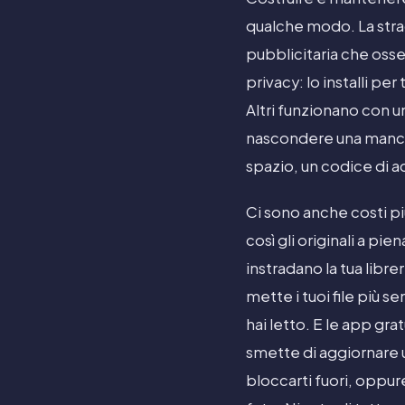
qualche modo. La strad
pubblicitaria che osse
privacy: lo installi pe
Altri funzionano con 
nascondere una manciat
spazio, un codice di ac
Ci sono anche costi più
così gli originali a pi
instradano la tua libre
mette i tuoi file più s
hai letto. E le app g
smette di aggiornare u
bloccarti fuori, oppure