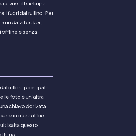
na vuoi il backup o
i fuori dal rullino. Per
o a un data broker,
i offline e senza
dal rullino principale
lle foto è un'altra
 una chiave derivata
tiene in mano il tuo
iti salta questo
mettono