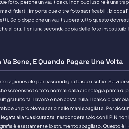
tue foto, perché un vault da cui non puoi uscire è una tr
ima di fidarti: importa due o tre foto sacrificabili, blocca l
tti. Solo dopo che un vault supera tutto questo dovresti
che allora, tieni una seconda copia delle foto insostituibi
is Va Bene, E Quando Pagare Una Volta
nte ragionevole per nascondigli a basso rischio. Se vuoi
he screenshot o foto normali dalla cronologia prima di pr
t gratuito fa il lavoro e non costa nulla. Il calcolo camb
ebbe un problema serio nelle mani sbagliate. Per docume
 legata alla tua sicurezza, nascondere solo con il PIN non b
tografia è esattamente lo strumento sbagliato. Questo è i