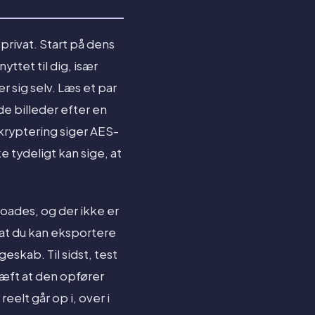
privat. Start på dens
ttet til dig, især
er sig selv. Læs et par
e billeder efter en
 kryptering siger AES-
e tydeligt kan sige, at
loades, og der ikke er
, at du kan eksportere
eskab. Til sidst, test
ræft at den opfører
eelt går op i, over i