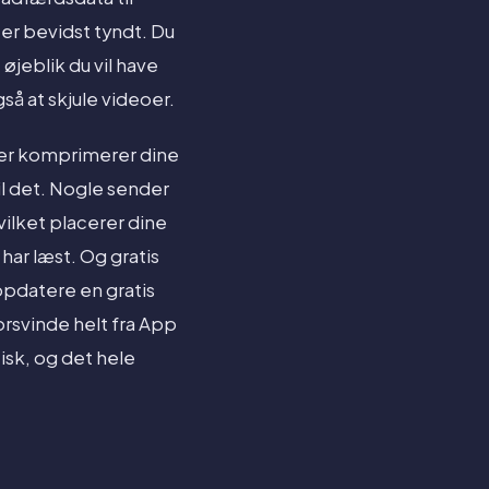
er bevidst tyndt. Du
øjeblik du vil have
å at skjule videoer.
ler komprimerer dine
il det. Nogle sender
vilket placerer dine
har læst. Og gratis
opdatere en gratis
orsvinde helt fra App
isk, og det hele