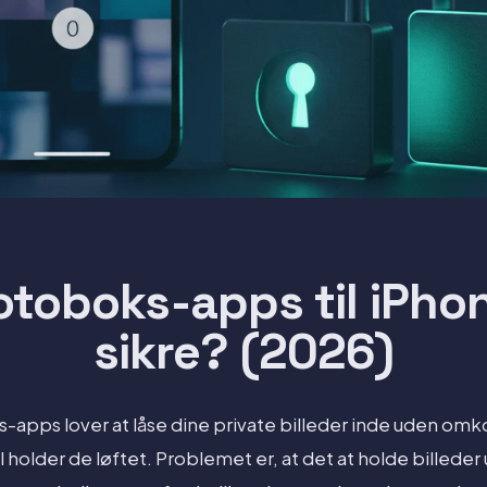
fotoboks-apps til iPhon
sikre? (2026)
-apps lover at låse dine private billeder inde uden omko
l holder de løftet. Problemet er, at det at holde billeder