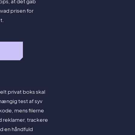
apps, at det gab
hvad prisen for
t.
elt privat boks skal
fhængig test af syv
kode, mens filerne
ed reklamer, trackere
nd en håndfuld