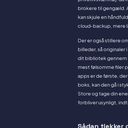
brokere til gengæld. 
kan skjule en håndfuld
cloud-backup, mere la
Der er også stillere 
billeder, så originale
dit bibliotek gennem 
mest følsomme filer på
apps er de første, der
boks, kan den gå i sty
Store og tage din enes
forbliver usynligt, indt
Sådan tjekker d