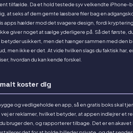
dent tilfælde. Da et hold testede syv velkendte iPhone-
sig, at seks af dem gemte læsbare filer bag en adgangsko
is apps hælder mod det svagere design, fordi krypterin
kke giver noget at sælge yderligere på. Så det første, du s
sk betyder usikkert, men det hænger sammen med den bil
 ud, men ikke er det. At vide hvilken slags du faktisk har, 
iser, hvordan du kan kende forskel.
malt koster dig
ygge og vedligeholde en app, så en gratis boks skal tjen
vej er reklamer, hvilket betyder, at appen indlejrer et
du bruger den, og rapporterer tilbage. Det er en akavet 
nstallerer det for at holde billeder private, og det sende