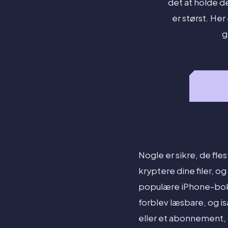
det at holde de
er størst. Her
g
Nogle er sikre, de fle
kryptere dine filer, o
populære iPhone-bokse
forblev læsbare, og is
eller et abonnement, 