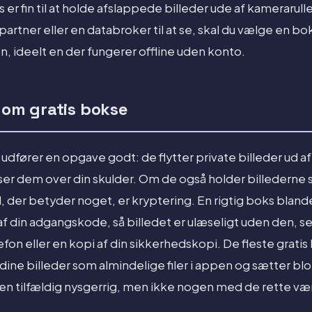
s er fin til at holde afslappede billeder ude af kamerarullen
partner eller en databroker til at se, skal du vælge en 
, ideelt en der fungerer offline uden konto.
 om gratis bokse
udfører en opgave godt: de flytter private billeder ud a
ser dem over din skulder. Om de også holder billederne s
, der betyder noget, er kryptering. En rigtig boks bland
f din adgangskode, så billedet er ulæseligt uden den, se
efon eller en kopi af din sikkerhedskopi. De fleste grati
dine billeder som almindelige filer i appen og sætter b
en tilfældig nysgerrig, men ikke nogen med de rette vær