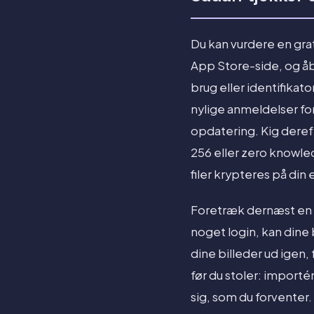
Du kan vurdere en grat
App Store-side, og åbn
brug eller identifikato
nylige anmeldelser fo
opdatering. Kig deref
256 eller zero knowled
filer krypteres på din 
Foretræk dernæst en b
noget login, kan dine 
dine billeder ud igen, 
før du stoler: importé
sig, som du forventer. 