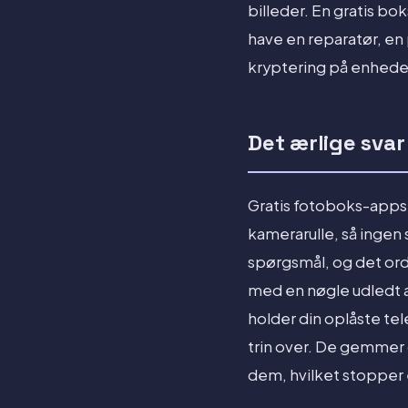
billeder. En gratis bok
have en reparatør, en 
kryptering på enheden
Det ærlige svar
Gratis fotoboks-apps 
kamerarulle, så ingen 
spørgsmål, og det ord
med en nøgle udledt a
holder din oplåste tel
trin over. De gemmer 
dem, hvilket stopper 