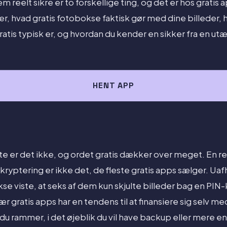
m reelt sikre er to forskellige ting, og det er hos gratis 
 er, hvad gratis fotobokse faktisk gør med dine billeder, 
ratis typisk er, og hvordan du kender en sikker fra en utæ
HENT APP
ste er det ikke, og ordet gratis dækker over meget. En re
g kryptering er ikke det, de fleste gratis apps sælger. Ua
 viste, at seks af dem kun skjulte billeder bag en PIN-
ær gratis apps har en tendens til at finansiere sig selv m
du rammer, i det øjeblik du vil have backup eller mere e