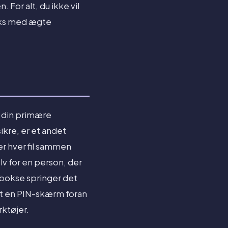
. For alt, du ikke vil
boks med ægte
f din primære
ikre, er et andet
er hver fil sammen
lv for en person, der
s bokse springer det
lot en PIN-skærm foran
ktøjer.