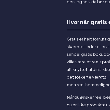
den, og selv da bør du
Hvornår gratis 
Gratis er helt fornuftig
skærmbilleder eller alm
simpel gratis boks op
ville være et reelt pr
alt knyttet til din sik
det forkerte værktøj. 
men reel hemmelighold
Når du ønsker reel be
du er ikke produktet, 