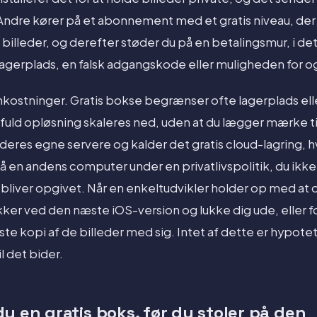
Andre kører på et abonnement med et gratis niveau, der 
 billeder, og derefter støder du på en betalingsmur, i det 
gerplads, en falsk adgangskode eller muligheden for ogs
omkostninger. Gratis bokse begrænser ofte lagerplads el
r i fuld opløsning skaleres ned, uden at du lægger mærke t
deres egne servere og kalder det gratis cloud-lagring, h
 en andens computer under en privatlivspolitik, du ikke 
 bliver opgivet. Når en enkeltudvikler holder op med at 
kker ved den næste iOS-version og lukke dig ude, eller f
te kopi af de billeder med sig. Intet af dette er hypotet
il det bider.
u en gratis boks, før du stoler på den