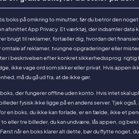
is boks på omkring to minutter, før du betror den noget 
 afsnittet App Privacy. Et værktøj, der indsamler data kny
rer brugt til reklamer, fortæller dig, hvordan det finansier
r omtale af reklamer, tvungne opgraderinger eller misted
ter i beskrivelsen efter konkret sikkerhedssprog: rigtig
ge, ikke vage ord som sikker eller privat. Hvis appen ikk
enhed, må du gå ud fra, at de ikke gør.
oks, der fungerer offline uden konto. Hvis intet skal up
billeder fysisk ikke ligge på en andens server. Tjek også
for en boks, du ikke kan forlade, er en fælde, ikke et peng
r to eller tre billeder, du kan undvære, lås appen, og bek
Først når en boks klarer alt dette, bør du flytte noget, du r