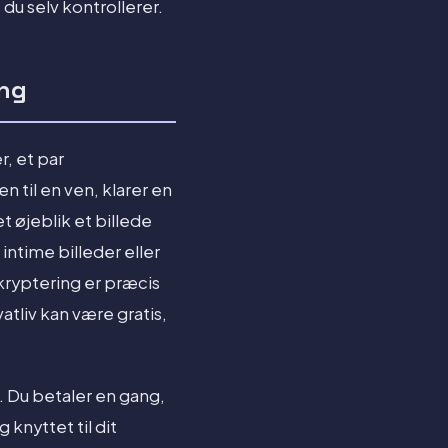
 du selv kontrollerer.
ang
r, et par
n til en ven, klarer en
 øjeblik et billede
ntime billeder eller
n kryptering er præcis
atliv kan være gratis,
 Du betaler en gang,
knyttet til dit