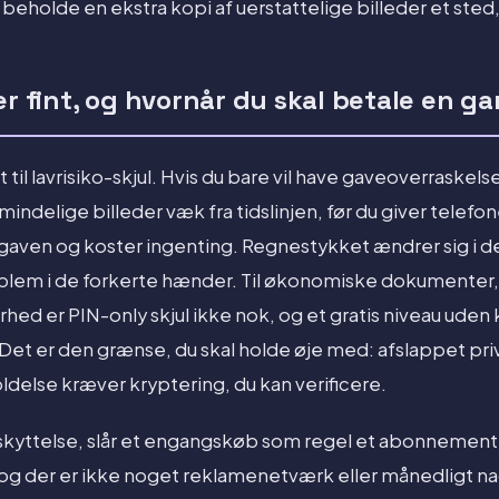
 beholde en ekstra kopi af uerstattelige billeder et sted,
er fint, og hvornår du skal betale en g
t til lavrisiko-skjul. Hvis du bare vil have gaveoverraskelse
indelige billeder væk fra tidslinjen, før du giver telefone
gaven og koster ingenting. Regnestykket ændrer sig i det
oblem i de forkerte hænder. Til økonomiske dokumenter, i
kerhed er PIN-only skjul ikke nok, og et gratis niveau ude
Det er den grænse, du skal holde øje med: afslappet priv
else kræver kryptering, du kan verificere.
skyttelse, slår et engangskøb som regel et abonnement.
og der er ikke noget reklamenetværk eller månedligt nag 