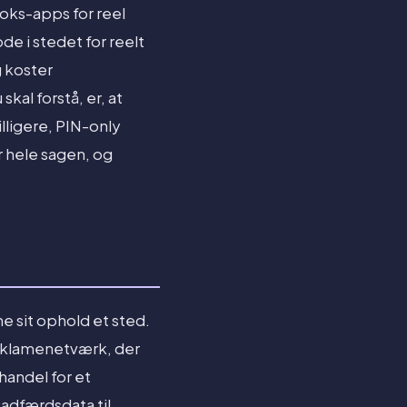
boks-apps for reel
de i stedet for reelt
g koster
kal forstå, er, at
ligere, PIN-only
er hele sagen, og
e sit ophold et sted.
 reklamenetværk, der
handel for et
r adfærdsdata til