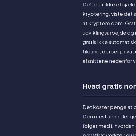
Dette er ikke et sjæl
kryptering, viste det 
at kryptere dem. Grat
udviklingsarbejde og i
gratis ikke automati
tilgang, der ser privat
afsnittene nedenfor v
Hvad gratis nor
Det koster penge at b
Den mest almindelige 
følger med i, hvordan 
privatlivsværktøj: du i