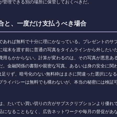
が管理できる別の場所に保管しておくべきだ。
合と、一度だけ支払うべき場合
であれば無料で十分に理にかなっている。プレゼントのサ
に端末を渡す前に普通の写真をタイムラインから外したい
費用もかからない。計算が変わるのは、その写真が悪意あ
だ。金融関係の書類や親密な写真、あるいは身の安全に関
では足りず、暗号化のない無料枠はまさに間違った選択にな
プライバシーは無料でも構わないが、本当の秘密には検証
は、たいてい買い切りの方がサブスクリプションより優れ
品になることもなく、広告ネットワークや毎月の督促があ