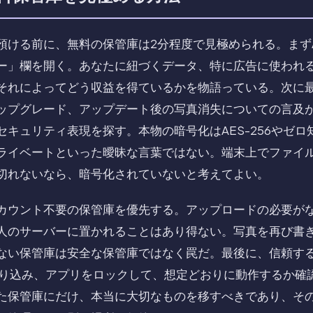
ける前に、無料の保管庫は2分程度で見極められる。まずApp
ー」欄を開く。あなたに紐づくデータ、特に広告に使われ
それによってどう収益を得ているかを物語っている。次に
ップグレード、アップデート後の写真消失についての言及
セキュリティ表現を探す。本物の暗号化はAES-256やゼ
ライベートといった曖昧な言葉ではない。端末上でファイ
切れないなら、暗号化されていないと考えてよい。
カウント不要の保管庫を優先する。アップロードの必要が
人のサーバーに置かれることはあり得ない。写真を再び書
ない保管庫は安全な保管庫ではなく罠だ。最後に、信頼す
取り込み、アプリをロックして、想定どおりに動作するか確
た保管庫にだけ、本当に大切なものを移すべきであり、そ