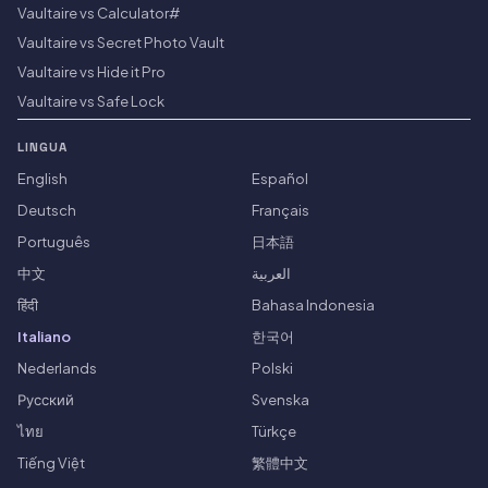
Vaultaire vs Calculator#
Vaultaire vs Secret Photo Vault
Vaultaire vs Hide it Pro
Vaultaire vs Safe Lock
LINGUA
English
Español
Deutsch
Français
Português
日本語
中文
العربية
हिंदी
Bahasa Indonesia
Italiano
한국어
Nederlands
Polski
Русский
Svenska
ไทย
Türkçe
Tiếng Việt
繁體中文