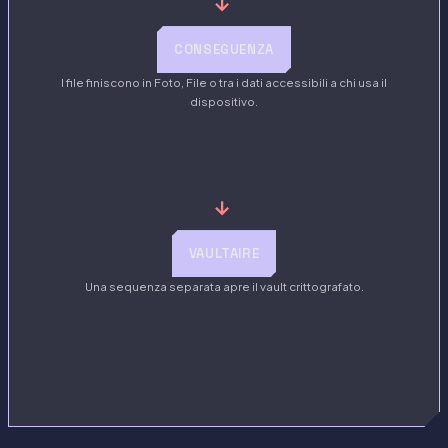
→
CONSEGUENZA
I file finiscono in Foto, File o tra i dati accessibili a chi usa il
dispositivo.
→
VAULTAIRE
Una sequenza separata apre il vault crittografato.