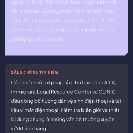
ngoài thiết bị. Điện thoại là nơi thuận tiện nhất
để lưu tài liệu và cũng là thứ dễ mất nhất. Quy
trình du lịch và sửa chữa an toàn nhất bắt đầu
bằng việc mang ít dữ liệu hơn, sau đó mã hóa
những tệp thực sự cần.
BẰNG CHỨNG TÌM KIẾM
Các nhóm hỗ trợ pháp lý di trú bao gồm AILA,
Immigrant Legal Resource Center và CLINIC
đều công bố hướng dẫn vệ sinh điện thoại và tài
liệu vì mất điện thoại, kiểm tra biên giới và thiết
bị dùng chung là những vấn đề thường xuyên
với khách hàng.