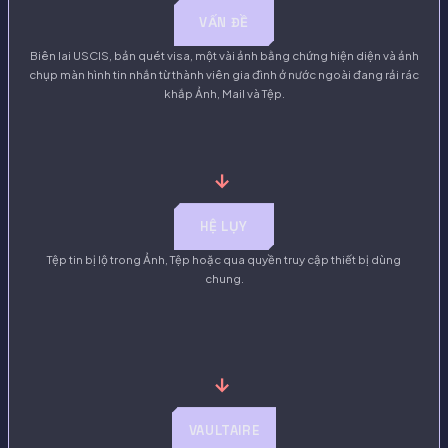
VẤN ĐỀ
Biên lai USCIS, bản quét visa, một vài ảnh bằng chứng hiện diện và ảnh
chụp màn hình tin nhắn từ thành viên gia đình ở nước ngoài đang rải rác
khắp Ảnh, Mail và Tệp.
→
HỆ LỤY
Tệp tin bị lộ trong Ảnh, Tệp hoặc qua quyền truy cập thiết bị dùng
chung.
→
VAULTAIRE