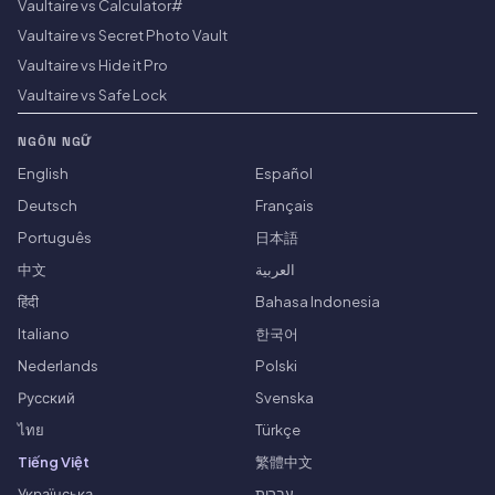
Vaultaire vs Calculator#
Vaultaire vs Secret Photo Vault
Vaultaire vs Hide it Pro
Vaultaire vs Safe Lock
NGÔN NGỮ
English
Español
Deutsch
Français
Português
日本語
中文
العربية
हिंदी
Bahasa Indonesia
Italiano
한국어
Nederlands
Polski
Русский
Svenska
ไทย
Türkçe
Tiếng Việt
繁體中文
Українська
עברית