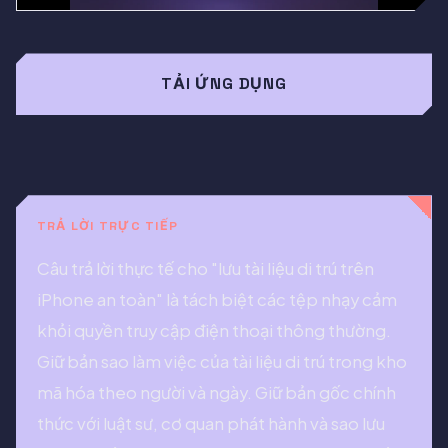
TẢI ỨNG DỤNG
TRẢ LỜI TRỰC TIẾP
Câu trả lời thực tế cho "lưu tài liệu di trú trên
iPhone an toàn" là tách biệt các tệp nhạy cảm
khỏi quyền truy cập điện thoại thông thường.
Giữ bản sao làm việc của tài liệu di trú trong kho
mã hóa theo người và ngày. Giữ bản gốc chính
thức với luật sư, cơ quan phát hành và sao lưu