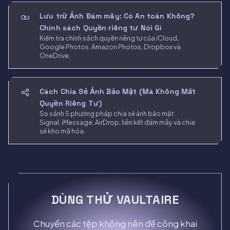
Lưu trữ Ảnh Đám mây: Có An toàn Không?
Chính sách Quyền riêng tư Nói Gì
Kiểm tra chính sách quyền riêng tư của iCloud,
Google Photos, Amazon Photos, Dropbox và
OneDrive.
Cách Chia Sẻ Ảnh Bảo Mật (Mà Không Mất
Quyền Riêng Tư)
So sánh 5 phương pháp chia sẻ ảnh bảo mật:
Signal, iMessage, AirDrop, liên kết đám mây và chia
sẻ kho mã hóa.
DÙNG THỬ VAULTAIRE
Chuyển các tệp không nên để công khai