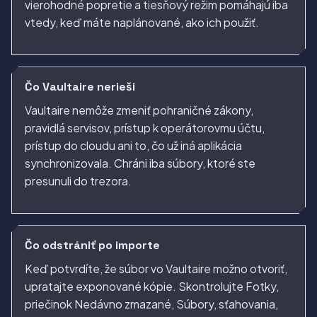
vierohodné popretie a tiesňový režim pomáhajú iba
vtedy, keď máte naplánované, ako ich použiť.
Čo Vaultaire nerieši
Vaultaire nemôže zmeniť pohraničné zákony,
pravidlá servisov, prístup k operátorovmu účtu,
prístup do cloudu ani to, čo už iná aplikácia
synchronizovala. Chráni iba súbory, ktoré ste
presunuli do trezora.
Čo odstrániť po importe
Keď potvrdíte, že súbor vo Vaultaire možno otvoriť,
upratajte exponované kópie. Skontrolujte Fotky,
priečinok Nedávno zmazané, Súbory, sťahovania,