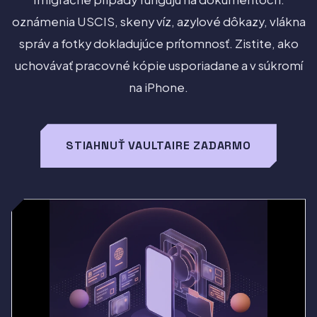
oznámenia USCIS, skeny víz, azylové dôkazy, vlákna
správ a fotky dokladujúce prítomnosť. Zistite, ako
uchovávať pracovné kópie usporiadane a v súkromí
na iPhone.
STIAHNUŤ VAULTAIRE ZADARMO