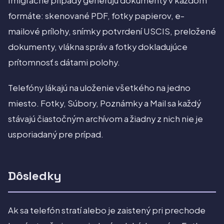
Imigračné prípady generujú dokumenty v každom
formáte: skenované PDF, fotky papierov, e-
mailové prílohy, snímky potvrdení USCIS, preložené
dokumenty, vlákna správ a fotky dokladujúce
prítomnosť s dátami polohy.
Telefóny lákajú na uloženie všetkého na jedno
miesto. Fotky, Súbory, Poznámky a Mail sa každý
stávajú čiastočným archívom a žiadny z nich nie je
usporiadaný pre prípad.
Dôsledky
Ak sa telefón stratí alebo je zaistený pri prechode