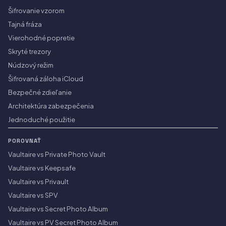
Šifrovanie vzorom
Tajná fráza
Vierohodné popretie
Skryté trezory
Núdzový režim
Šifrovaná záloha iCloud
Bezpečné zdieľanie
Architektúra zabezpečenia
Jednoduché použitie
POROVNAŤ
Vaultaire vs Private Photo Vault
Vaultaire vs Keepsafe
Vaultaire vs Privault
Vaultaire vs SPV
Vaultaire vs Secret Photo Album
Vaultaire vs PV Secret Photo Album