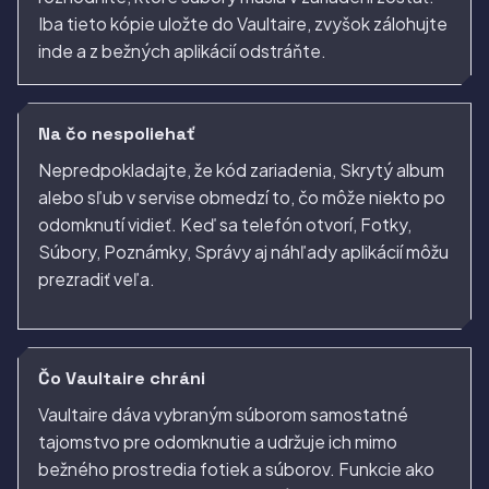
Iba tieto kópie uložte do Vaultaire, zvyšok zálohujte
inde a z bežných aplikácií odstráňte.
Na čo nespoliehať
Nepredpokladajte, že kód zariadenia, Skrytý album
alebo sľub v servise obmedzí to, čo môže niekto po
odomknutí vidieť. Keď sa telefón otvorí, Fotky,
Súbory, Poznámky, Správy aj náhľady aplikácií môžu
prezradiť veľa.
Čo Vaultaire chráni
Vaultaire dáva vybraným súborom samostatné
tajomstvo pre odomknutie a udržuje ich mimo
bežného prostredia fotiek a súborov. Funkcie ako