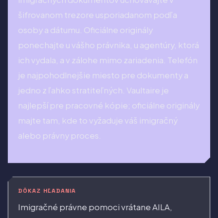
šifrovanom trezore usporiadanom podľa
osoby a dátumu. Oficiálne originály
ponechajte u vášho právnika, u agentúry, ktorá
ich vydala, a v zálohe mimo zariadenia. Telefón
je najpohodlnejšie miesto pre dokumenty a
jedno z ľahko stratiteľných. Vaultaire je
najlepší pre pracovné kópie; oficiálne originály
majte tam, kde to vyžaduje váš imigračný
alebo právny proces.
DÔKAZ HĽADANIA
Imigračné právne pomoci vrátane AILA,