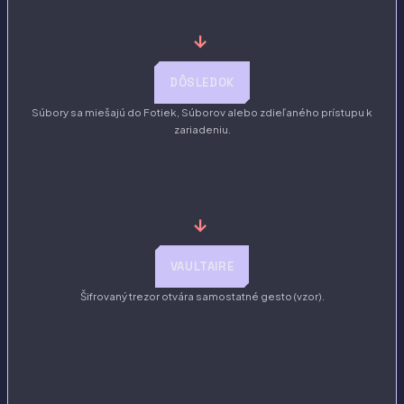
→
DÔSLEDOK
Súbory sa miešajú do Fotiek, Súborov alebo zdieľaného prístupu k
zariadeniu.
→
VAULTAIRE
Šifrovaný trezor otvára samostatné gesto (vzor).