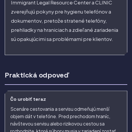
Immigrant Legal Resource Center a CLINIC
zverejňujú pokyny pre hygienu telefónov a
dokumentov, pretože stratené telefóny,
prehliadky na hraniciach a zdieľané zariadenia
sú opakujúcimi sa problémami pre klientov.
Praktická odpoveď
Čo urobiť teraz
Scenáre cestovania a servisu odmeňujú menší
objem dát v telefóne. Pred prechodom hraníc,
návštevou servisu alebo rizikovou cestou sa
rozhodnite, ktoré súbory musia v zariadení zostať.