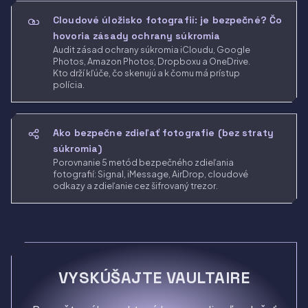
Cloudové úložisko fotografií: je bezpečné? Čo
hovoria zásady ochrany súkromia
Audit zásad ochrany súkromia iCloudu, Google
Photos, Amazon Photos, Dropboxu a OneDrive.
Kto drží kľúče, čo skenujú a k čomu má prístup
polícia.
Ako bezpečne zdieľať fotografie (bez straty
súkromia)
Porovnanie 5 metód bezpečného zdieľania
fotografií: Signal, iMessage, AirDrop, cloudové
odkazy a zdieľanie cez šifrovaný trezor.
VYSKÚŠAJTE VAULTAIRE