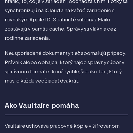
hraníc, to, čo je v zariadení, odchádza s ním. Fotky sa
synchronizujú na iCloud a na každé zariadenie s
rovnakým Apple ID. Stiahnuté súbory z Mailu
zostávajú v pamäti cache. Správy sa vláknia cez
rodinné zariadenia.
Neusporiadané dokumenty tiež spomaľujú prípady.
Právnik alebo obhajca, ktorý nájde správny súbor v
správnom formáte, koná rýchlejšie ako ten, ktorý
musí o každú vec žiadať dvakrát.
Ako Vaultaire pomáha
Vaultaire uchováva pracovné kópie v šifrovanom