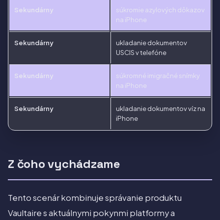
Sekundárny
súkromie azylových dôkazov
na iPhone
Sekundárny
ukladanie dokumentov
USCIS v telefóne
Sekundárny
súkromné imigračné snímky
na iPhone
Sekundárny
ukladanie dokumentov víz na
iPhone
Z čoho vychádzame
Tento scenár kombinuje správanie produktu
Vaultaire s aktuálnymi pokynmi platformy a