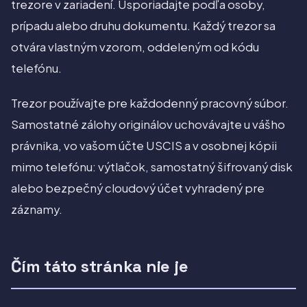
trezore v zariadení. Usporiadajte podľa osoby,
prípadu alebo druhu dokumentu. Každý trezor sa
otvára vlastným vzorom, oddeleným od kódu
telefónu.
Trezor používajte pre každodenný pracovný súbor.
Samostatné zálohy originálov uchovávajte u vášho
právnika, vo vašom účte USCIS a v osobnej kópii
mimo telefónu: výtlačok, samostatný šifrovaný disk
alebo bezpečný cloudový účet vyhradený pre
záznamy.
Čím táto stránka nie je