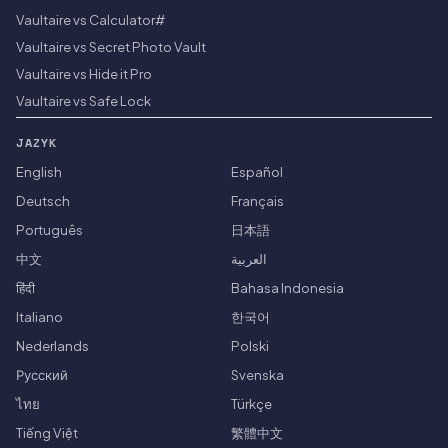
Vaultaire vs Calculator#
Vaultaire vs Secret Photo Vault
Vaultaire vs Hide it Pro
Vaultaire vs Safe Lock
JAZYK
English
Español
Deutsch
Français
Português
日本語
中文
العربية
हिंदी
Bahasa Indonesia
Italiano
한국어
Nederlands
Polski
Русский
Svenska
ไทย
Türkçe
Tiếng Việt
繁體中文