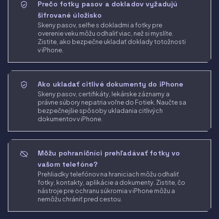
Prečo fotky pasov a dokladov vyžadujú
šifrované úložisko
Skeny pasov, selfie s dokladmi a fotky pre
overenie veku môžu odhaliť viac, než si myslíte.
Zistite, ako bezpečne ukladať doklady totožnosti
v iPhone.
Ako ukladať citlivé dokumenty do iPhone
Skeny pasov, certifikáty, lekárske záznamy a
právne súbory nepatria voľne do Fotiek. Naučte sa
bezpečnejšie spôsoby ukladania citlivých
dokumentov v iPhone.
Môžu pohraničníci prehľadávať fotky vo
vašom telefóne?
Prehliadky telefónov na hraniciach môžu odhaliť
fotky, kontakty, aplikácie a dokumenty. Zistite, čo
nástroje pre ochranu súkromia v iPhone môžu a
nemôžu chrániť pred cestou.