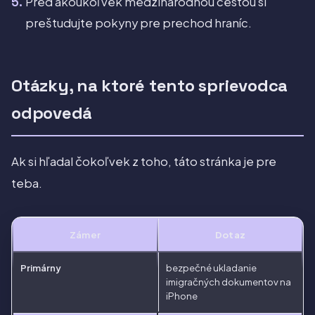
Pred akoukoľvek medzinárodnou cestou si
preštudujte pokyny pre prechod hraníc.
Otázky, na ktoré tento sprievodca
odpovedá
Ak si hľadal čokoľvek z toho, táto stránka je pre
teba.
Zámer
Dotaz
Primárny
bezpečné ukladanie
imigračných dokumentov na
iPhone