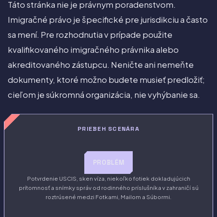
Táto stránka nie je právnym poradenstvom.
Imigračné právo je špecifické pre jurisdikciu a často
sa mení. Pre rozhodnutia v prípade použite
kvalifikovaného imigračného právnika alebo
akreditovaného zástupcu. Neničte ani nemeňte
dokumenty, ktoré možno budete musieť predložiť;
cieľom je súkromná organizácia, nie vyhýbanie sa.
PRIEBEH SCENÁRA
PROBLÉM
Potvrdenie USCIS, sken víza, niekoľko fotiek dokladujúcich
prítomnosť a snímky správ od rodinného príslušníka v zahraničí sú
roztrúsené medzi Fotkami, Mailom a Súbormi.