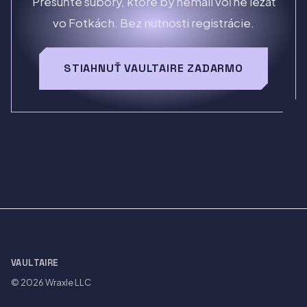
Presuňte súbory, ktoré by nemali voľne ležať
vo Fotkách. Bez nutnosti registrácie.
STIAHNUŤ VAULTAIRE ZADARMO
VAULTAIRE
© 2026
Wraxle LLC