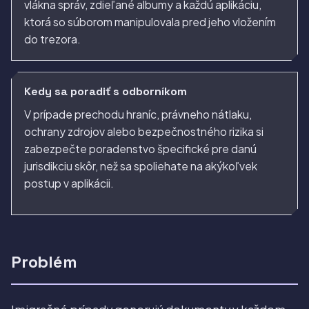
vlákna správ, zdieľané albumy a každú aplikáciu,
ktorá so súborom manipulovala pred jeho vložením
do trezora.
Kedy sa poradiť s odborníkom
V prípade prechodu hraníc, právneho nátlaku,
ochrany zdrojov alebo bezpečnostného rizika si
zabezpečte poradenstvo špecifické pre danú
jurisdikciu skôr, než sa spoliehate na akýkoľvek
postup v aplikácii.
Problém