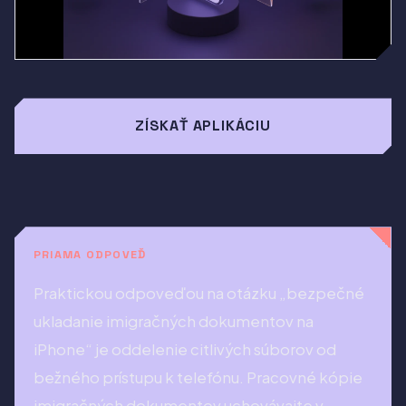
ZÍSKAŤ APLIKÁCIU
PRIAMA ODPOVEĎ
Praktickou odpoveďou na otázku „bezpečné
ukladanie imigračných dokumentov na
iPhone“ je oddelenie citlivých súborov od
bežného prístupu k telefónu. Pracovné kópie
imigračných dokumentov uchovávajte v