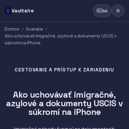
Vaultaire
SK
Domov
/
Scenáre
/
Ako uchovávať imigračné, azylové a dokumenty USCIS v
súkromí na iPhone
CESTOVANIE A PRÍSTUP K ZARIADENIU
Ako uchovávať imigračné,
azylové a dokumenty USCIS v
súkromí na iPhone
Imigračné prípady fungujú na dokumentoch: