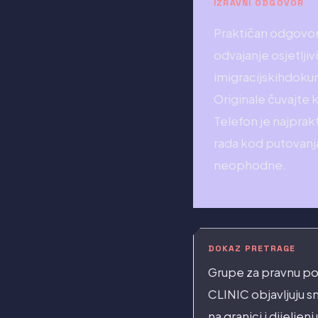
IZRAVNI ODGOVOR
Praktičan odgovor 
odvajanje osjetlj
imigracijskihdokum
Originale čuvajte k
Telefon je najprakt
rada kod putovanj
neophodne.
DOKAZ PRETRAGE
Grupe za pravnu po
CLINIC objavljuju sm
na granici i dijeljen