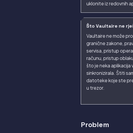
uklonite iz redovnih ap
Što Vaultaire ne rj
Vaultaire ne može pro
granične zakone, prav
servisa, pristup ope
računu, pristup oblak
što je neka aplikacija
sinkronizirala. Štiti s
datoteke koje ste pre
u trezor.
Problem