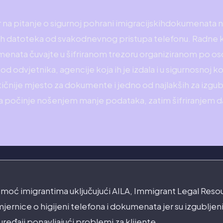
na pitanje o sigurnoj pohrani imigracijskihdokumenata n
ivih datoteka od svakodnevnog pristupa telefonu. Radne 
enata čuvajte u šifriranom trezoru organiziranom po os
od odvjetnika, agencije koja ih je izdala i u sigurnosnoj ko
ičnije mjesto za dokumente i jedno od najlakših za izgubit
a počinje nošenjem manje podataka, zatim šifriranjem d
moć imigrantima uključujući AILA, Immigrant Legal Resou
jernice o higijeni telefona i dokumenata jer su izgubljeni
i uređaji ponavljajući problemi za klijente.