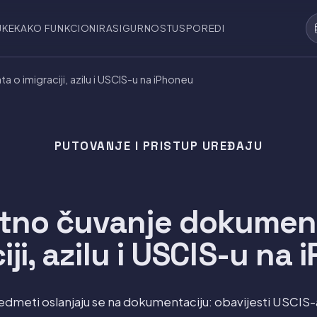
JKE
KAKO FUNKCIONIRA
SIGURNOST
USPOREDI
 o imigraciji, azilu i USCIS-u na iPhoneu
PUTOVANJE I PRISTUP UREĐAJU
atno čuvanje dokumen
iji, azilu i USCIS-u na
redmeti oslanjaju se na dokumentaciju: obavijesti USCIS-a