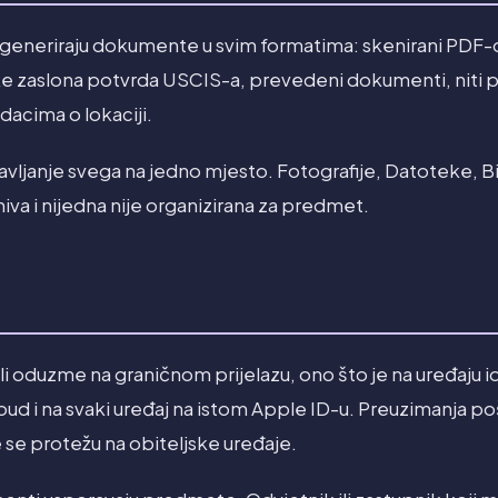
 generiraju dokumente u svim formatima: skenirani PDF-ov
ke zaslona potvrda USCIS-a, prevedeni dokumenti, niti po
dacima o lokaciji.
tavljanje svega na jedno mjesto. Fotografije, Datoteke, Bi
iva i nijedna nije organizirana za predmet.
ili oduzme na graničnom prijelazu, ono što je na uređaju id
Cloud i na svaki uređaj na istom Apple ID-u. Preuzimanja po
se protežu na obiteljske uređaje.