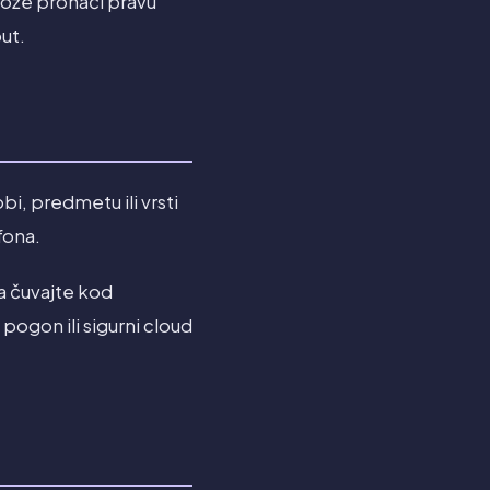
može pronaći pravu
ut.
bi, predmetu ili vrsti
fona.
a čuvajte kod
 pogon ili sigurni cloud