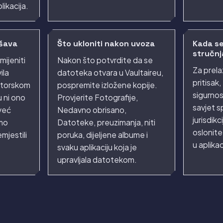
likacija.
ešava
Što ukloniti nakon uvoza
Kada se
stručn
mijeniti
Nakon što potvrdite da se
Za prela
ila
datoteka otvara u Vaultaireu,
pritisak, 
ratorskom
pospremite izložene kopije.
sigurnosn
u ni ono
Provjerite Fotografije,
savjet s
 već
Nedavno obrisano,
jurisdikc
amo
Datoteke, preuzimanja, niti
oslonite
mjestili
poruka, dijeljene albume i
u aplikaci
svaku aplikaciju koja je
upravljala datotekom.