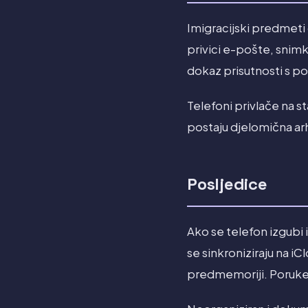
Imigracijski predmeti
privici e-pošte, snim
dokaz prisutnosti s po
Telefoni privlače na s
postaju djelomična arh
Posljedice
Ako se telefon izgubi 
se sinkroniziraju na i
predmemoriji. Poruke 