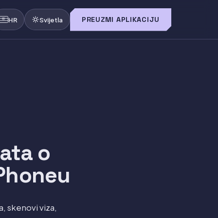
PREUZMI APLIKACIJU
HR
Svijetla
ata o
 iPhoneu
, skenovi viza,