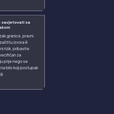
 savjetovati sa
jakom
zak granice, pravni
zaštitu izvora ili
i rizik, pribavite
pecifičan za
iju prije nego se
 na bilo koji postupak
ji.