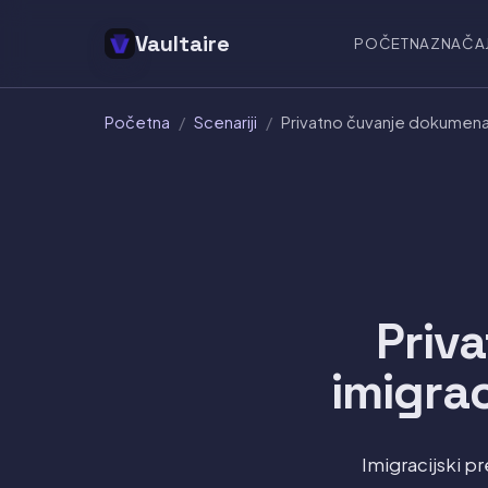
Vaultaire
POČETNA
ZNAČA
Početna
/
Scenariji
/
Privatno čuvanje dokumenata
Priv
imigrac
Imigracijski p