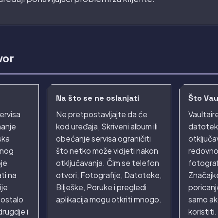
vor
Na što se ne oslanjati
Što Vaul
servisa
Ne pretpostavljajte da će
Vaultair
manje
kod uređaja, Skriveni album ili
datotek
ska
obećanje servisa ograničiti
otključav
ičnog
što netko može vidjeti nakon
redovno
oje
otključavanja. Čim se telefon
fotograf
ti na
otvori, Fotografije, Datoteke,
Značajk
ije
Bilješke, Poruke i pregledi
poricanj
 ostalo
aplikacija mogu otkriti mnogo.
samo ako
drugdje i
koristiti.