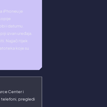
a iPhoneu je
kopije
obi i datumu.
piji izvan uređaja.
i. Najjači tijek
atoteka koje su
rce Center i
 telefoni, pregledi