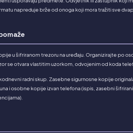
enti usporavaju predmete. Odvjetnik ili zastupnik koji 
matu napreduje brže od onoga koji mora tražiti sve dvap
 pomaže
pije u šifriranom trezoru na uređaju. Organizirajte po oso
or se otvara vlastitim uzorkom, odvojenim od koda tele
akodnevni radni skup. Zasebne sigurnosne kopije original
a i osobne kopije izvan telefona (ispis, zasebni šifrirani
encijama).