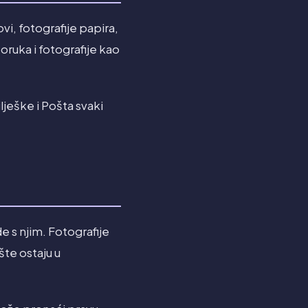
i, fotografije papira,
ruka i fotografije kao
lješke i Pošta svaki
e s njim. Fotografije
šte ostaju u