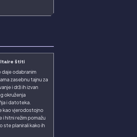
taire štiti
e daje odabranim
ama zasebnu tajnu za
anje i drži ih izvan
g okruženja
ija i datoteka.
e kao vjerodostojno
e i hitni režim pomažu
 ste planirali kako ih