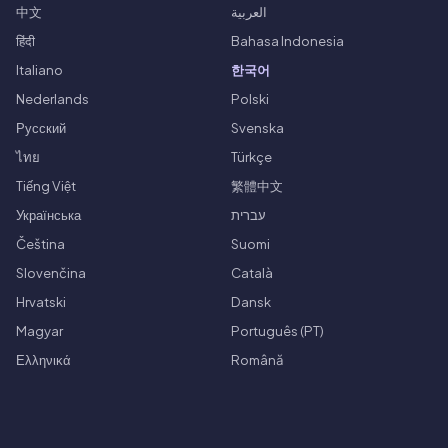
中文
العربية
हिंदी
Bahasa Indonesia
Italiano
한국어
Nederlands
Polski
Русский
Svenska
ไทย
Türkçe
Tiếng Việt
繁體中文
Українська
עברית
Čeština
Suomi
Slovenčina
Català
Hrvatski
Dansk
Magyar
Português (PT)
Ελληνικά
Română