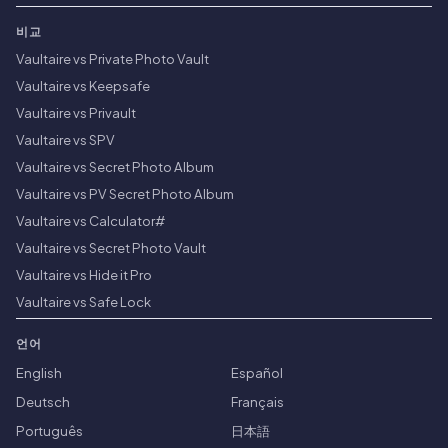
비교
Vaultaire vs Private Photo Vault
Vaultaire vs Keepsafe
Vaultaire vs Privault
Vaultaire vs SPV
Vaultaire vs Secret Photo Album
Vaultaire vs PV Secret Photo Album
Vaultaire vs Calculator#
Vaultaire vs Secret Photo Vault
Vaultaire vs Hide it Pro
Vaultaire vs Safe Lock
언어
English
Español
Deutsch
Français
Português
日本語