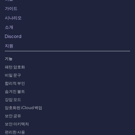
가이드
시나리오
소개
Discord
지원
기능
패턴 암호화
비밀 문구
합리적 부인
숨겨진 볼트
강압 모드
암호화된 iCloud 백업
보안 공유
보안 아키텍처
편리한 사용