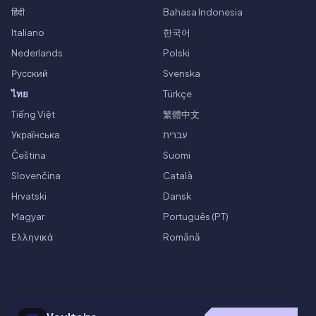
हिंदी
Bahasa Indonesia
Italiano
한국어
Nederlands
Polski
Русский
Svenska
ไทย
Türkçe
Tiếng Việt
繁體中文
Українська
עברית
Čeština
Suomi
Slovenčina
Català
Hrvatski
Dansk
Magyar
Português (PT)
Ελληνικά
Română