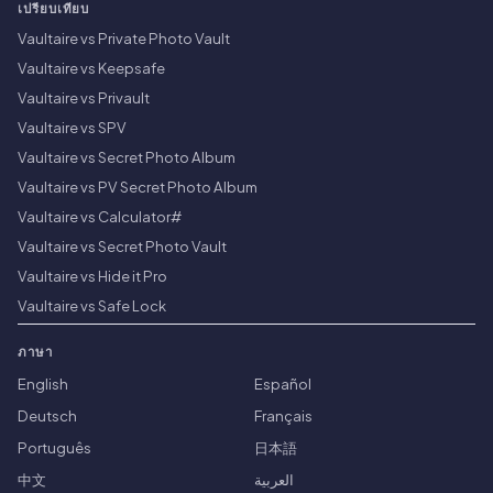
เปรียบเทียบ
Vaultaire vs Private Photo Vault
Vaultaire vs Keepsafe
Vaultaire vs Privault
Vaultaire vs SPV
Vaultaire vs Secret Photo Album
Vaultaire vs PV Secret Photo Album
Vaultaire vs Calculator#
Vaultaire vs Secret Photo Vault
Vaultaire vs Hide it Pro
Vaultaire vs Safe Lock
ภาษา
English
Español
Deutsch
Français
Português
日本語
中文
العربية