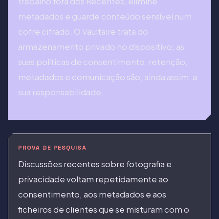
trabalho fora dos Recentes, elimine
metadados e guarde conteúdo sensível num
cofre cifrado. O Vaultaire trata do
armazenamento privado no dispositivo; as
suas políticas de consentimento, retenção,
metadados e comunicação são, ainda assim, a
sua responsabilidade.
PROVA DE PESQUISA
Discussões recentes sobre fotografia e
privacidade voltam repetidamente ao
consentimento, aos metadados e aos
ficheiros de clientes que se misturam com o