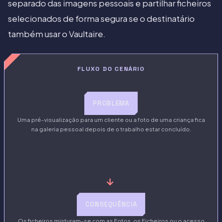
separado das imagens pessoais e partilhar ficheiros
selecionados de forma segura se o destinatário
também usar o Vaultaire.
FLUXO DO CENÁRIO
PROBLEMA
Uma pré-visualização para um cliente ou a foto de uma criança fica
na galeria pessoal depois de o trabalho estar concluído.
→
CONSEQUÊNCIA
Os ficheiros misturam-se com as Fotos, os Ficheiros ou o acesso