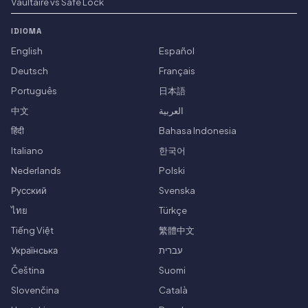
Vaultaire vs Safe Lock
IDIOMA
English
Español
Deutsch
Français
Português
日本語
中文
العربية
हिंदी
Bahasa Indonesia
Italiano
한국어
Nederlands
Polski
Русский
Svenska
ไทย
Türkçe
Tiếng Việt
繁體中文
Українська
עברית
Čeština
Suomi
Slovenčina
Català